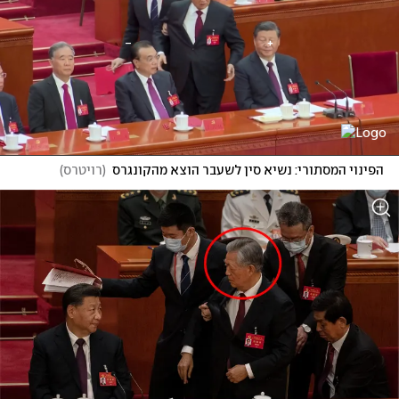
הפינוי המסתורי: נשיא סין לשעבר הוצא מהקונגרס
(
רויטרס
)