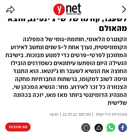
תעלומה בקונגרס בסין: הנשיא
לשעבר, קודמו של שי ג'ינפינג, הוצא
מהאולם
הקונגרס הלאומי, חותמת-גומי של המפלגה
הקומוניסטית, נערך אחת ל-5 שנים ונחשב לאירוע
המתוכנן לפרטי-פרטים כדי למנוע מבוכות. בישיבת
הנעילה היום הופתעו עיתונאים כשסדרנים הובילו
החוצה את הנשיא לשעבר חו ג'ינטאו. הוא התנגד
וניסה לשוב למקומו, ברשתות החברתיות מחקה
הצנזורה כל זכר לאירוע. מחר: הנשיא המכהן שי,
המנהיג הדומיננטי ביותר מאז מאו, יזכה בכהונה
שלישית
סוכנויות הידיעות
| פורסם:
22.10.22 | 14:41
69 תגובות