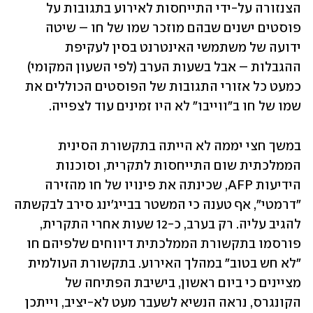
הצנזורה על-ידי התייחסות לאירוע בתגובות על 
פוסטים ישנים שבהם מוזכר שמו של חו – שיטה 
ידועה של משתמשי האינטרנט בסין לעקיפת 
ההגבלות – אבל בשעות הערב (לפי השעון המקומי) 
כמעט כל אזורי התגובות של הפוסטים הכוללים את 
שמו של חו ב"ווייבו" לא היו זמינים עוד לצפייה. 
במשך חצי יממה לא הייתה בתקשורת הסינית 
הממלכתית שום התייחסות לתקרית, וסוכנות 
הידיעות AFP, שכינתה את פינויו של חו מהזירה 
"דרמטי", אף טענה כי המשטר בבייג'ינג סירב לבקשתה 
להגיב עליה. רק בערב, כ-12 שעות אחרי התקרית, 
פורסמו בתקשורת הממלכתית דיווחים שלפיהם חו 
"לא חש בטוב" במהלך האירוע. בתקשורת העולמית 
מציינים כי ביום ראשון, בישיבת הפתיחה של 
הקונגרס, נראה הנשיא לשעבר מעט לא-יציב, וייתכן 