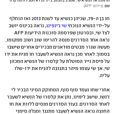
חו פונה אל הנשיא שי, שמגיב בהנהון. בייג'ינג לא הסבירה מה קרה 
שם
(
צילום: AFP
)
חו בן ה-79, שכיהן כנשיא עד לשנת 2013 ואז הוחלף 
על-ידי הנשיא הנוכחי 
שי ג'ינפינג
, נראה בכינוס יושב 
לצד שי, ובסרטון שפרסמה סוכנות הידיעות AFP 
נראה אחד הסדרנים מנסה להרימו שוב ושוב ממקומו, 
מעשה שגרר מבטים מודאגים מבכירים אחרים שישבו 
בסמוך. לאחר מכן נראה הנשיא לשעבר חו מניח את ידו 
על פיסת נייר המוטלת על קלסרו של הנשיא המכהן 
שי, אך שי עצמו מיהר בתגובה להניח את ידו-שלו 
עליה.
אחרי שחו נעמד סוף סוף, המחוקק הסיני הבכיר לי 
ז'נשו, שישב לימינו, נתן את קלסרו של הנשיא לשעבר 
לאחד הסדרנים. בעוד הסדרנים מנסים ללוות את חו 
החוצה נראה הנשיא לשעבר מתנגד ומגלה סימני 