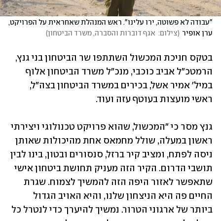
"עבודה לא פשוטה, ירו עלינו". ראש המנהלת שאחראית על הפרויקט, 
ערן אופיר
(
צילום:  אגף דוברות והסברה, משרד הביטחון
)
בטקס חניכת המכשול השתתפו שר הביטחון בני גנץ, 
הרמטכ"ל אביב כוכבי, מנכ"ל משרד הביטחון אלוף 
במיל' אמיר אשל, בכירים במשרד הביטחון בצה"ל, 
ראשי מועצות בעוטף עזה ועוד. 
גנץ מסר כי "המכשול, שהוא פרויקט טכנולוגי ויצירתי 
ראשון במעלה, שולל מחמאס אחת מהיכולות שאותן 
ניסה לפתח, ומציב קיר ברזל, סנסורים ובטון, בינו לבין 
תושבי הדרום. הקיר הזה מעניק תחושת ביטחון אישי 
שתאפשר לאזור היפה הזה להמשיך לצמוח. שגרת 
החיים פה היא הניצחון שלנו, והיא האויב הגדול 
ביותר של ארגוני הטרור. נמשיך להיערך כדי לנטרל כל 