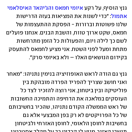
גנץ הוסיף, על רקע 
איומי חמאס והג'יהאד האיסלאמי 
אתמול
: "כדי לשנות את המציאות בעזה הדרישות 
שלנו פשוטות וברורות - הפסקת ההתעצמות של 
חמאס, שקט ארוך טווח, והשבת הבנים. אנחנו פועלים 
לשם כך לילה ויום, והפעולות כל הזמן מתרחשות 
מתחת ומעל לפני השטח. אני מציע לחמאס להתעסק 
בקידום הנושאים האלו – ולא באיומי סרק".
גנץ גם הודה לראש האופוזיציה בנימין נתניהו: "מאחר 
ואני חושב שצריך להפריד הפרדה מובהקת בין 
פוליטיקה ובין ביטחון, אני רוצה להזכיר לצד כל 
העוסקים במלאכה את הדחיפה והתמיכה החשובות 
של ראש הממשלה הקודם נתניהו, שהכיר בחשיבותם 
של כל הפרויקטים לא רק בפן המבצעי אלא גם 
בחשיבות לחוסן הלאומי, לחוסן האזרחי ולביטחון 
תושבי האזור. מגיע לו קרדיט רב על מהלך אסטרטגי 