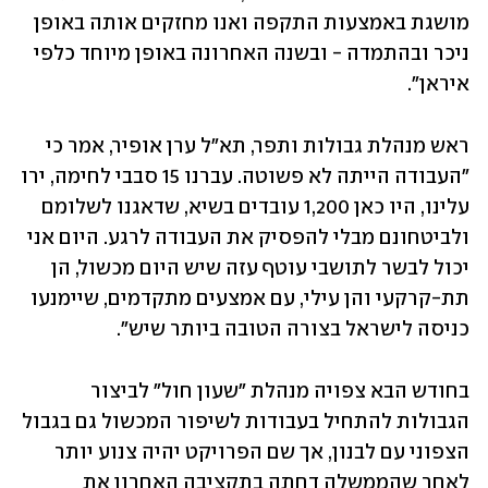
מושגת באמצעות התקפה ואנו מחזקים אותה באופן 
ניכר ובהתמדה - ובשנה האחרונה באופן מיוחד כלפי 
איראן". 
ראש מנהלת גבולות ותפר, תא"ל ערן אופיר, אמר כי 
"העבודה הייתה לא פשוטה. עברנו 15 סבבי לחימה, ירו 
עלינו, היו כאן 1,200 עובדים בשיא, שדאגנו לשלומם 
ולביטחונם מבלי להפסיק את העבודה לרגע. היום אני 
יכול לבשר לתושבי עוטף עזה שיש היום מכשול, הן 
תת-קרקעי והן עילי, עם אמצעים מתקדמים, שיימנעו 
כניסה לישראל בצורה הטובה ביותר שיש". 
בחודש הבא צפויה מנהלת "שעון חול" לביצור 
הגבולות להתחיל בעבודות לשיפור המכשול גם בגבול 
הצפוני עם לבנון, אך שם הפרויקט יהיה צנוע יותר 
לאחר שהממשלה דחתה בתקציבה האחרון את 