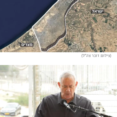
(
צילום: דובר צה"ל
)