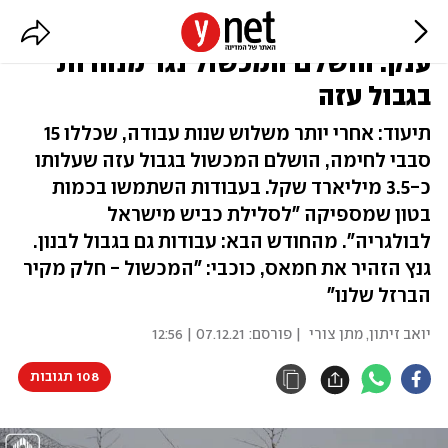
מצלמות, סנסורים וקיר תת-קרקעי
ענק: הושלם המכשול נגד מנהרות
בגבול עזה
תיעוד: אחרי יותר משלוש שנות עבודה, שכללו 15
סבבי לחימה, הושלם המכשול בגבול עזה שעלותו
כ-3.5 מיליארד שקל. בעבודות השתמשו בכמות
בטון שמספיקה "לסלילת כביש מישראל
לבולגריה". מהחודש הבא: עבודות גם בגבול לבנון.
גנץ הזהיר את חמאס, כוכבי: "המכשול - חלק מקיר
הברזל שלנו"
יואב זיתון
,
מתן צורי
| פורסם:
07.12.21 | 12:56
108 תגובות