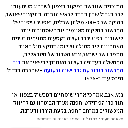
התוכנית שגובשה בפיקוד הצפון לשדרוג משמעותי 
לכל הגבול שבין הר דב לראש הנקרה. התקציב שאושר, 
בהיקף של כ-300 מיליון שקלים, יאפשר שיפור של 
המכשול בחלקים מאוימים יותר שסמוכים יותר 
לישובים, כפי שכבר נעשה בקטעים מסוימים בשנים 
האחרונות ליד מטולה ושלומי. דווקא מול האויב 
מספר 1 של ישראל, צבא הטרור של חיזבאללה, 
הממשלה העדיפה בעשור האחרון להשאיר את 
רוב 
המכשול בגבול עם גדר ישנה ורעועה
 - שחלקה הגדול 
נפרס עוד ב-1976. 
גנץ, אגב, אמר כי אחרי שיסתיים המכשול בצפון, או 
תוך כדי הפרויקט, תפנה מערך הביטחון גם לחיזוק 
המכשולים במרחב התפר, בקעת הירדן והערבה. 
מצאתם טעות? כתבו לנו | המייל האדום גם בווטסאפ