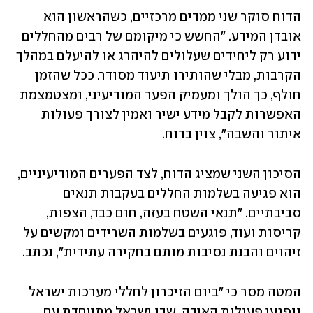
הדוח סוקר שני ממדים מרכזיים, כשהראשון הוא 
אובדן המידע. "החשש כי מיקומם של רבים מהחללים 
ידוע רק ליחידים שעלולים להיהרג או להיעלם במהלך 
הקרבות, מבלי שהותירו תיעוד מסודר. ככל שהזמן 
חולף, כך הולך ומעמיק הפער המודיעיני, ומצטמצמת 
האפשרות לקבל מידע ישיר ואמין לצורך פעולות 
איתור והשבה", צוין בדוח. 
הסיכון השני שמציג הדוח, לצד הפערים המודיעיניים, 
הוא פגיעה בשלמות החללים בעקבות תנאים 
סביבתיים. "תנאי השטח בעזה, חום כבד, הצפות, 
קריסות ועוד, פוגעים בשלמות השרידים ומקשים על 
זיהוים והבנת נסיבות מותם בחקירה עתידית", נכתב.
המטה מסר כי "ביום הזיכרון לחללי מערכות ישראל 
ונפגעי פעולות האיבה, שבו ישראל מתייחדת עם 