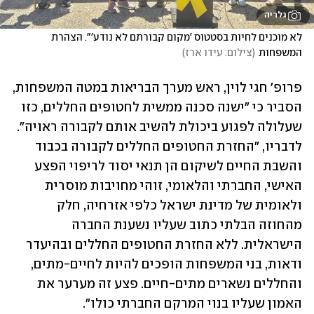
גלריה
לא מוכנים לחיות בסטטוס 'מקום קבורתם לא נודע'". הצהרת 
המשפחות
(
צילום: עידו ארז
)
פרופ' חגי לוין, ראש מערך הבריאות במטה המשפחות, 
הסביר כי "ישנה סכנה ממשית לחטופים החללים, כזו 
שעלולה לפגוע ביכולת להשיב אותם לקבורה ראויה". 
לדבריו, "החזרת החטופים החללים לקבורה בכבוד 
והשבת החיים לשיקום הן תנאי יסוד לריפוי הפצע 
האישי, החברתי והלאומי, זוהי מחויבות מוסרית 
ולאומית של מדינת ישראל כלפי אזרחיה, חלק 
מהחוזה הבלתי כתוב שעליו נשענת החברה 
הישראלית. ללא החזרת החטופים החללים ובהיעדר 
ודאות, בני המשפחות הופכים להיות לחיים-מתים, 
והחללים נשארים מתים-חיים. פצע זה מערער את 
האמון שעליו בנוי המרקם החברתי כולו". 