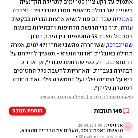
אתמול, על רקע ציון 100 ימים לתחילת הקדנציה 
השנייה של דונלד טראמפ, מסרו שורדי שבי 
הצהרה 
באנגלית
 שבה הם פנו לנשיא ארצות הברית בבקשת 
עזרה, תוך כדי הדגשת הדחיפות והבהילות בהשגת 
הסכם להשבת 59 החטופים. בין היתר, 
דורון 
שטיינברכר
, ששוחררה מהשבי אחרי 471 ימים, אמרה 
תחילה באנגלית: "אדוני הנשיא - תמשיך להילחם על 
החטופים בדיוק כפי שנלחמת עבורי", אך אחר כך 
הבהירה בעברית: "האחריות להשבת כלל החטופים 
היא על המדינה שלי ועל הממשלה שלי. זאת החובה 
המוטלת עליהן".
מצאתם טעות? כתבו לנו | המייל האדום גם בווטסאפ
148
תגובות
הוספת תגובה
אנונימי
08:53 | 29.04.25
אנ
הנאשם באמת קוסם, העלים את החרדים מהצבא,
העלים את הביטחון, העלים את האפשרות לקנות
להצטרף לדיון
75
9