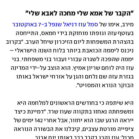
"הקבר של אמא שלי מחכה לאבא שלי"
מירב, אימו של 
סמל עוז דניאל
שנפל ב-7 באוקטובר
בעוטף עזה וגופתו מוחזקת בידי חמאס, התייחסה 
בהצהרת המשפחות ליום הזיכרון שיחל הערב. "בקרוב 
ניכנס ליממה הכואבת ביותר בלוח השנה הישראלי – 
יממה שהפכה לשגרה עבורי ועבור בני משפחתי. בני 
עוז היה לוחם שריון אמיץ. הוא הוצב על-ידי המדינה 
בגזרת עזה שם נלחם והגן על אזרחי ישראל באותו 
הבוקר הנורא והמסויט".
היא שיתפה כי בחודשים הראשונים למלחמה היא 
ומשפחתה נאחזו בתקווה שעוז שרד. "דמיינת כיצד 
ייראה הרגע שבו הוא יחזור, אבל אחרי 142 ימים של 
ציפייה מורטת עצבים, קיבלנו את הבשורה הנוראה 
מכול: עוז נהרג בקרב כבר באותו יום ארור. 