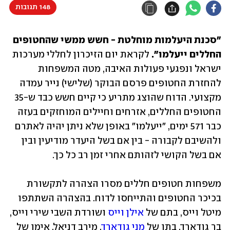
148 תגובות
"סכנת היעלמות מוחלטת - חשש ממשי שהחטופים 
החללים ייעלמו". 
‏לקראת יום הזיכרון לחללי מערכות 
ישראל ונפגעי פעולות האיבה, מטה המשפחות 
להחזרת החטופים פרסם הבוקר (שלישי) נייר עמדה 
מקצועי. הדוח שהוצג מתריע כי קיים חשש כבד ש-35 
החטופים החללים, אזרחים וחיילים המוחזקים בעזה 
כבר 571 ימים, "ייעלמו" באופן שלא ניתן יהיה לאתרם 
ולהשיבם לקבורה - בין אם בשל היעדר מודיעין ובין 
אם בשל הקושי לזהותם אחרי זמן רב כל כך.
משפחות חטופים חללים מסרו הצהרה לתקשורת 
בכיכר החטופים והתייחסו לדוח. בהצהרה השתתפו 
מיטל וייס, בתם של 
אילן וייס
 ושורדת השבי שירי וייס, 
בר גודארד, בתו של 
מני גודארד
, מירב דניאל, אימו של 