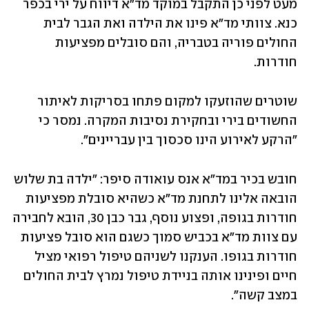
מעט לפני כן התקבל במוקד מד"א דיווח על ירי בכפר 
כנא. צוותי מד"א פינו את הילדה ואת הגבר לבית 
החולים פוריה בטבריה, והם סובלים מפציעות 
חודרות.  
שוטרים שהוזעקו למקום פתחו בסריקות לאיתור 
החשודים בירי ובחקירת נסיבות המקרה. נמסר כי 
"הרקע לאירוע הינו סכסוך בין עבריינים".
חובש בכיר במד"א אנס עואודה סיפר: "ילדה בת שלוש 
הובאה אלינו לתחנת מד"א כשהיא סובלת מפציעות 
חודרות בגופה, ופצוע נוסף, גבר כבן 30, הובא לחבירה 
עם צוות מד"א בכביש סמוך כשגם הוא סובל פציעות 
חודרות בגופו. הענקנו לשניהם טיפול רפואי מציל 
חיים ופינינו אותה בניידת טיפול נמרץ לבית החולים 
במצב קשה".