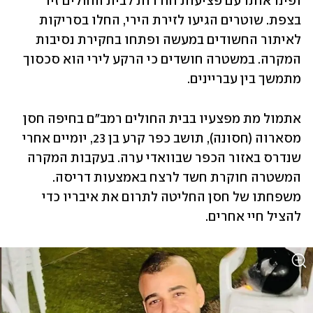
ופינו אותו עם פציעות חודרות לבית החולים זיו 
בצפת. שוטרים הגיעו לזירת הירי, החלו בסריקות 
לאיתור החשודים במעשה ופתחו בחקירת נסיבות 
המקרה. במשטרה חושדים כי הרקע לירי הוא סכסוך 
מתמשך בין עבריינים.
אתמול מת מפצעיו בבית החולים רמב"ם בחיפה חסן 
מסארוה (חסונה), תושב כפר קרע בן 23, יומיים אחרי 
שנדרס באזור הכפר שבוואדי ערה. בעקבות המקרה 
המשטרה חוקרת חשד לרצח באמצעות דריסה. 
משפחתו של חסן החליטה לתרום את איבריו כדי 
להציל חיי אחרים.