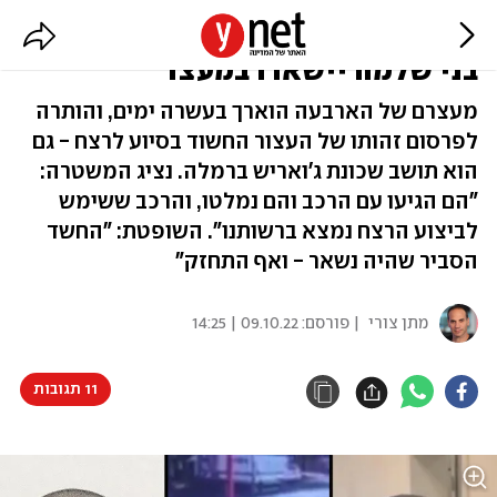
"החשד התחזק": החשודים בחיסול
בני שלמה יישארו במעצר
מעצרם של הארבעה הוארך בעשרה ימים, והותרה
לפרסום זהותו של העצור החשוד בסיוע לרצח - גם
הוא תושב שכונת ג'ואריש ברמלה. נציג המשטרה:
"הם הגיעו עם הרכב והם נמלטו, והרכב ששימש
לביצוע הרצח נמצא ברשותנו". השופטת: "החשד
הסביר שהיה נשאר - ואף התחזק"
מתן צורי
| פורסם:
09.10.22 | 14:25
11 תגובות