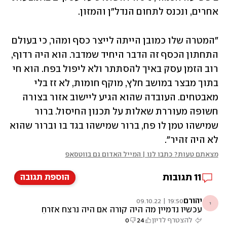
אחרים, ונכנס לתחום הנדל"ן והמזון.
"המטרה שלו כמובן הייתה לייצר כסף ומהר, כי בעולם 
התחתון הכסף זה הדבר היחיד שמדבר. הוא היה רדוף, 
רוב הזמן עסק באיך להסתתר ולא ליפול בפח. הוא חי 
בתוך מבצר במושב חלץ, מוקף חומות, לא זז בלי 
מאבטחים. העובדה שהוא הגיע ליישוב אזור בצורה 
חשופה מעוררת שאלות על תכנון החיסול. ברור 
שמישהו טמן לו פח, ברור שמישהו בגד בו וברור שהוא 
לא היה זהיר".
מצאתם טעות? כתבו לנו | המייל האדום גם בווטסאפ
11
תגובות
הוספת תגובה
יהורם
19:50 | 09.10.22
י
עכשיו נדמיין מה היה קורה אם היה נרצח אזרח
שומר חוק המשטרה, העיתונים ובתי המשפט לא
להצטרף לדיון
24
0
היו משקיעים בעניין עשירית מהמשאבים. תשאלו