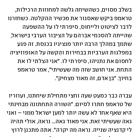
בשלב מסוים, כשהשיחה גלשה למחוזות הרכילות, 
טראמפ ביקש שאסגור את מכשיר ההקלטה. כשחזרנו 
לדבר לציטוט ולייחוס, סיפרתי לו על ההשפעה 
שהייתה להסכמי אברהם על הציבור הערבי בישראל, 
שתמך במהלך הרבה יותר מנציגיו בכנסת. זה פגע 
במפלגות הערביות בבחירות והִקשה על האופוזיציה 
לחסום את נתניהו, סיפרתי לו. "אני הצלתי לו את 
התחת. אני חושב שזה מה שעשיתי", אמר טראמפ 
בחיוך. "בן אדם, זה מאוד מצחיק". 
עברה כבר כמעט שעה וחצי מתחילת שיחתנו, ועוזריו 
של טראמפ חתרו לסיום. "השורה התחתונה מבחינתי 
היא שאף אחד לא עשה יותר למען ישראל ממני – ואני 
גאה שעשיתי זאת. אני מאוד גאה... נראה, אולי תהיה 
לי קדנציה שנייה. נראה מה יקרה". אתה מתכנן לרוץ 