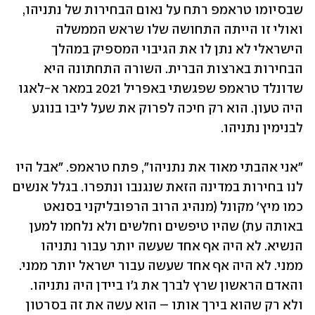
שבסיומו טראמפ רתח על נאום הבחירות של נתניהו, 
ואולי זו הייתה התחושה שלו שראש הממשלה 
הישראלי לא נתן לו את הגיבוי המספיק במהלך 
הבחירות בארצות הברית. השורה התחתונה היא 
שדונלד טראמפ שפגשתי באפריל 2021 במאר א-לאגו 
היה טעון. הוא רק חיכה לפרוק את שעל ליבו בנוגע 
לבנימין נתניהו. 
"אני אהבתי מאוד את נתניהו", פתח טראמפ. "אבל היו 
לנו בחירות במדינה הזאת שנגנבו ונתפרו. בגלל אנשים 
כמו מיץ' מקונל (מנהיג הרוב הרפובליקני בסנאט 
באותה עת) שהיו טיפשים וחלשים ולא נלחמו למען 
הנשיא. לא היה אף אחד שעשה יותר עבור נתניהו 
ממני. לא היה אף אחד שעשה עבור ישראל יותר ממני. 
והאדם הראשון שרץ לברך את ג'ו ביידן היה נתניהו. 
ולא רק שהוא בירך אותו – הוא עשה את זה בסרטון 