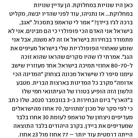
כאן היו שנויות במחלוקת. הן עדיין שנויות 
במחלוקת... אז נתניהו, עוד לפני שהדיו יבשה, מקליט 
ברכה לג'ו ביידן?" אמר לי טראמפ בתסכול. "אגב, 
בישראל אני האדם הכי פופולרי כי הם מבינים. אני לא 
מתמודד בבחירות בישראל אז זה לא משנה, אבל אני 
שומע שאחוזי הפופולריות שלי בישראל מעיפים את 
הגג". אמרתי לו שהיו סקרים שהראו שהוא זוכה 
ל-80-70 אחוזי תמיכה בישראל. אחד מעוזריו שישב 
עימנו סיפר לו שישראל מכונה בצחוק "המדינה הכי 
אדומה" מקרב כל המדינות בארצות הברית. מטבע 
הלשון הזה הופיע בטורו של העיתונאי חמי שלו 
ב"הארץ" ביום הבחירות ב-3 בנובמבר 2020. שלו כתב 
כי לפי סקר של מכון 'מתווים', 70 אחוז מהישראלים 
מעדיפים ניצחון של טראמפ לעומת 30 אחוז בלבד 
שמעדיפים את ביידן. בקרב היהודים בלבד התוצאה 
הייתה דרמטית עוד יותר – 77 אחוז מול 23 אחוז. 