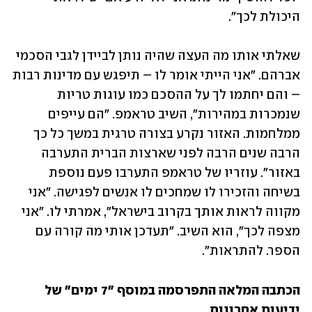
היכולת לכך". 
שאלתי אותו מה העצה שהיה נותן לביידן לגבי הסכמי 
אברהם. "אני הייתי אומר לו – תיפגש עם מדינות רבות 
– והם יחתמו לך על ההסכם כמו עוגות טריות 
שנמכרות במהירות", השיב טראמפ. "הם עייפים 
ממלחמות. האזור נקרע בצורה טרגית במשך כל כך 
הרבה שנים הרבה לפני שארצות הברית התערבה 
באזור". עוזריו של טראמפ התערבו פעם נוספת 
בשיחה והזכירו לו שמחכים לו אנשים לפגישה. "אני 
מקווה לראות אותך בקרוב בישראל", אמרתי לו. "אני 
מצפה לכך", הוא השיב. "תעדכן אותי מה קורה עם 
הספר. להתראות".
הכתבה המלאה התפרסמה במוסף "7 ימים" של 
ידיעות אחרונות
.