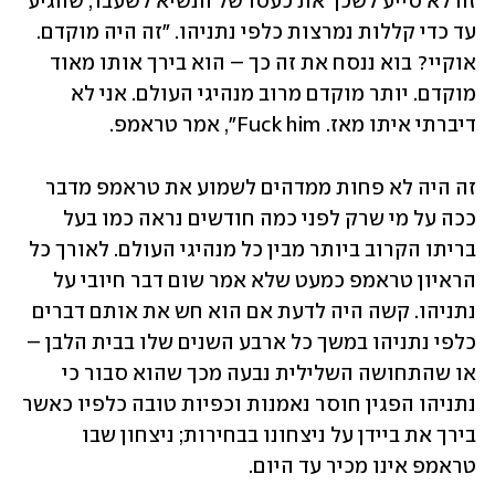
זה לא סייע לשכך את כעסו של הנשיא לשעבר, שהגיע 
עד כדי קללות נמרצות כלפי נתניהו. "זה היה מוקדם. 
אוקיי? בוא ננסח את זה כך – הוא בירך אותו מאוד 
מוקדם. יותר מוקדם מרוב מנהיגי העולם. אני לא 
דיברתי איתו מאז. Fuck him", אמר טראמפ. 
זה היה לא פחות ממדהים לשמוע את טראמפ מדבר 
ככה על מי שרק לפני כמה חודשים נראה כמו בעל 
בריתו הקרוב ביותר מבין כל מנהיגי העולם. לאורך כל 
הראיון טראמפ כמעט שלא אמר שום דבר חיובי על 
נתניהו. קשה היה לדעת אם הוא חש את אותם דברים 
כלפי נתניהו במשך כל ארבע השנים שלו בבית הלבן – 
או שהתחושה השלילית נבעה מכך שהוא סבור כי 
נתניהו הפגין חוסר נאמנות וכפיות טובה כלפיו כאשר 
בירך את ביידן על ניצחונו בבחירות; ניצחון שבו 
טראמפ אינו מכיר עד היום. 