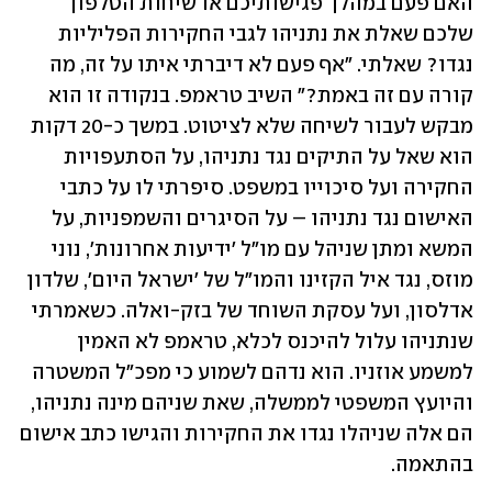
האם פעם במהלך פגישותיכם או שיחות הטלפון 
שלכם שאלת את נתניהו לגבי החקירות הפליליות 
נגדו? שאלתי. "אף פעם לא דיברתי איתו על זה, מה 
קורה עם זה באמת?" השיב טראמפ. בנקודה זו הוא 
מבקש לעבור לשיחה שלא לציטוט. במשך כ-20 דקות 
הוא שאל על התיקים נגד נתניהו, על הסתעפויות 
החקירה ועל סיכוייו במשפט. סיפרתי לו על כתבי 
האישום נגד נתניהו – על הסיגרים והשמפניות, על 
המשא ומתן שניהל עם מו"ל 'ידיעות אחרונות', נוני 
מוזס, נגד איל הקזינו והמו"ל של 'ישראל היום', שלדון 
אדלסון, ועל עסקת השוחד של בזק-ואלה. כשאמרתי 
שנתניהו עלול להיכנס לכלא, טראמפ לא האמין 
למשמע אוזניו. הוא נדהם לשמוע כי מפכ"ל המשטרה 
והיועץ המשפטי לממשלה, שאת שניהם מינה נתניהו, 
הם אלה שניהלו נגדו את החקירות והגישו כתב אישום 
בהתאמה. 