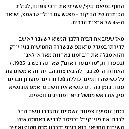
החוף במיאמי ביץ', עשיתי את דרכי צפונה, לגולת 
הכותרת של הביקור - מפגש עם דונלד טראמפ, נשיאה 
ה-45 של ארצות הברית. 
מאז שעזב את הבית הלבן, הנשיא לשעבר לא שב 
לדירתו במגדל טראמפ שבשדרה החמישית בניו יורק, 
והוא מבלה את רוב זמנו באחוזת מאר א-לאגו 
(בספרדית, "מהים עד האגם") שאותה רכש ב-1985. זו 
האחוזה ה-20 בגודלה בארצות הברית, והיא משתרעת 
על כשישה דונמים וכוללת 128 חדרים ומועדון חברים 
סגור. בזמן כהונתו כנשיא אירח שם טראמפ את נשיא 
סין, את ראש ממשלת יפן ומנהיגים נוספים. 
בזמן הנסיעה צפונה השמיים התקדרו וגשם החל 
לרדת. את פניי קיבל בכניסה לכביש האחוזה איש 
השירות החשאי. הוא העיף בדרכון מבט חטוף ואישר 