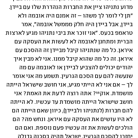
מדוע נתניהו ציין את החברות הנהדרת שלו עם ביידן. 
"תן לי לומר לך משהו – זה אמנם היה אובמה ולא 
ביידן, אבל ביידן היה חלק מממשל אובמה", אמר 
טראמפ בכעס. "אני זוכר את ביבי נתניהו מגיע לארצות 
הברית ומתחנן לאובמה לא לעשות את העסקה עם 
איראן. כל מה שנתניהו קיבל מביידן זה ההסכם עם 
איראן. זה כל מה שהוא קיבל ממנו. אני לא מבין איך 
יהודים יכולים להצביע לביידן או לאובמה עם מה 
שנעשה להם עם הסכם הגרעין. תשמע מה אני אומר 
לך – אם אני לא הייתי מגיע, אני חושב שישראל הייתה 
מושמדת. אוקיי? אתה רוצה לדעת את האמת? אני 
חושב שישראל הייתה מושמדת עד עכשיו. לא הייתה 
להם חברות (לנתניהו ולביידן), כיוון שאם הייתה הם 
לא היו עושים את העסקה עם איראן. ונחש מה? הם 
הולכים לעשות את זה עכשיו פעם נוספת. ואם הם 
יחזרו להסכם הגרעין, ישראל תהיה בסכנה גדולה 