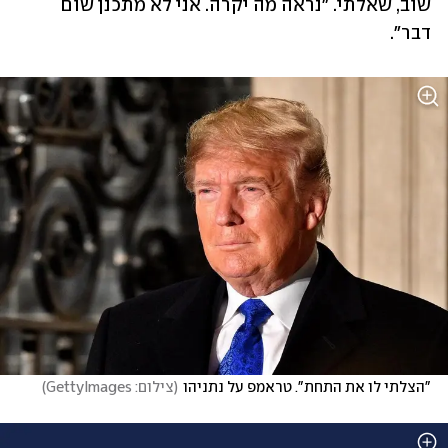
שוב, שאלתי. "נראה מה יקרה. אני לא מתכנן שום 
דבר". 
"הצלתי לו את התחת". טראמפ על נתניהו
(
צילום: GettyImages
)