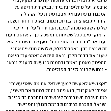
מתבל את דבריו בהתקפות על קודמו בתפקיד, ברק 
אובמה, ועל מחליפו ג'ו ביידן, בביקורת חריפה על 
הסכם הגרעין עם איראן, ברטינות על הקהילה 
היהודית בארצות הברית, וכמובן באזכור חוזר ונשנה 
של מה שהוא מכנה "גניבת הבחירות" על ידי יריביו 
הדמוקרטים. ככל ששיחתנו נמשכה, כך הוא הזכיר עוד 
ועוד את "הבחירות התפורות" וטען שוב ושוב כי הוא 
זה שניצח בהן. באפריל 2021, שלושה חודשים אחרי 
שעזב את הבית הלבן, נראה היה שטראמפ עוד חי את 
ההפסד, מאמין באמת ובתמים כי נעשה לו עוול נוראי 
- ונחוש לחזור לזירה הפוליטית. 
"אף נשיא לא עשה למען ישראל את מה שאני עשיתי. 
אפילו לא קרוב", הוא פתח והחל למנות את הישגיו, 
כמו העברת השגרירות לירושלים וההכרה בה כבירת 
ישראל, ההכרה בריבונות ברמת הגולן והפרישה 