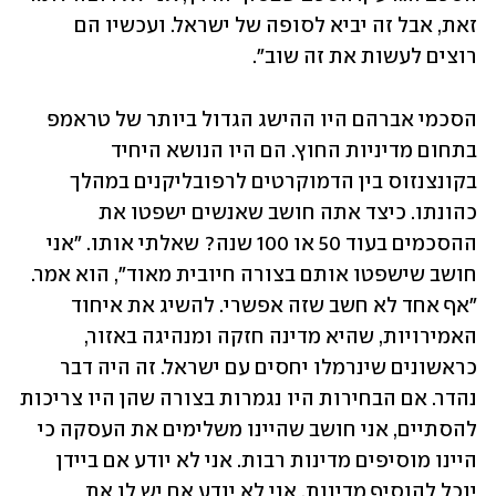
זאת, אבל זה יביא לסופה של ישראל. ועכשיו הם 
רוצים לעשות את זה שוב". 
הסכמי אברהם היו ההישג הגדול ביותר של טראמפ 
בתחום מדיניות החוץ. הם היו הנושא היחיד 
בקונצנזוס בין הדמוקרטים לרפובליקנים במהלך 
כהונתו. כיצד אתה חושב שאנשים ישפטו את 
ההסכמים בעוד 50 או 100 שנה? שאלתי אותו. "אני 
חושב שישפטו אותם בצורה חיובית מאוד", הוא אמר. 
"אף אחד לא חשב שזה אפשרי. להשיג את איחוד 
האמירויות, שהיא מדינה חזקה ומנהיגה באזור, 
כראשונים שינרמלו יחסים עם ישראל. זה היה דבר 
נהדר. אם הבחירות היו נגמרות בצורה שהן היו צריכות 
להסתיים, אני חושב שהיינו משלימים את העסקה כי 
היינו מוסיפים מדינות רבות. אני לא יודע אם ביידן 
יוכל להוסיף מדינות. אני לא יודע אם יש לו את 