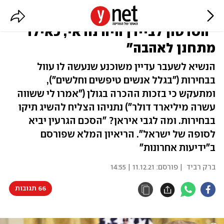
האכזבה של טראמפ מנתניהו:
"הסרטון לביידן היה נוראי, כאילו
מתחנן לאהבה"
הנשיא לשעבר עדיין משוכנע שנעשה לו עוול
בבחירות ("בגלל אנשים טיפשים וחלשים"),
ומתעקש כי בזכות ההכרה בגולן ("אמרו לי ששווה
עשרה מיליארד דולר") נתניהו הצליח להשיג תיקו
בבחירות. ומה לגבי איראן? "הסכם הגרעין יביא
לסופה של ישראל". הריאיון המלא שפורסם
ב"ידיעות אחרונות"
ברק רביד
| פורסם:
11.12.21 | 14:55
66 תגובות