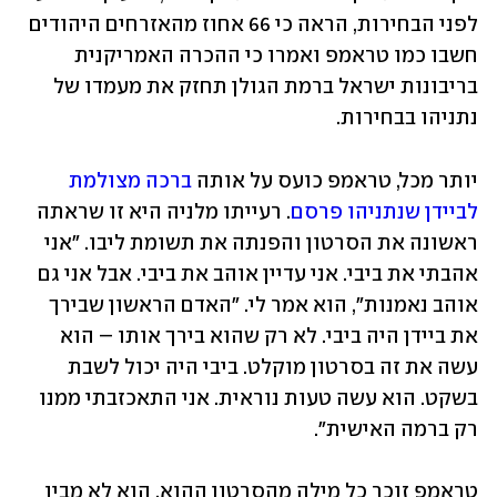
לפני הבחירות, הראה כי 66 אחוז מהאזרחים היהודים 
חשבו כמו טראמפ ואמרו כי ההכרה האמריקנית 
בריבונות ישראל ברמת הגולן תחזק את מעמדו של 
נתניהו בבחירות. 
יותר מכל, טראמפ כועס על אותה 
ברכה מצולמת 
לביידן שנתניהו פרסם
. רעייתו מלניה היא זו שראתה 
ראשונה את הסרטון והפנתה את תשומת ליבו. "אני 
אהבתי את ביבי. אני עדיין אוהב את ביבי. אבל אני גם 
אוהב נאמנות", הוא אמר לי. "האדם הראשון שבירך 
את ביידן היה ביבי. לא רק שהוא בירך אותו – הוא 
עשה את זה בסרטון מוקלט. ביבי היה יכול לשבת 
בשקט. הוא עשה טעות נוראית. אני התאכזבתי ממנו 
רק ברמה האישית". 
טראמפ זוכר כל מילה מהסרטון ההוא. הוא לא מבין 