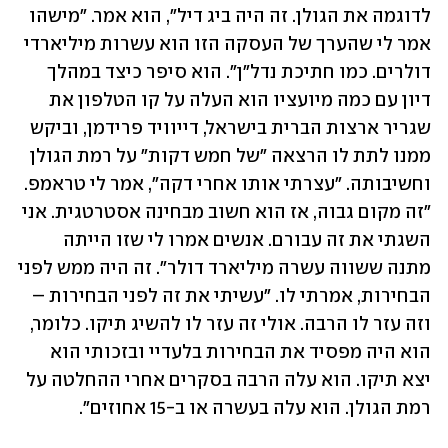
לדוגמה את הגולן. זה היה ביג דיל", הוא אמר. "מישהו 
אמר לי שהערך של העסקה הזו הוא עשרות מיליארדי 
דולרים. כמו חתיכת נדל"ן". הוא סיפר כיצד במהלך 
דיון עם כמה מיועציו הוא העלה על קו הטלפון את 
שגריר ארצות הברית בישראל, דייוויד פרידמן, וביקש 
ממנו לתת לו הרצאה "של חמש דקות" על רמת הגולן 
וחשיבותה. "עצרתי אותו אחרי דקה", אמר לי טראמפ. 
"זה מקום גבוה, אז הוא חשוב מבחינה אסטרטגית. אני 
השגתי את זה עבורם. אנשים אמרו לי שזו הייתה 
מתנה ששווה עשרה מיליארד דולר". זה היה ממש לפני 
הבחירות, אמרתי לו. "עשיתי את זה לפני הבחירות – 
וזה עזר לו הרבה. אולי זה עזר לו להשיג תיקו. כלומר, 
הוא היה מפסיד את הבחירות בלעדיי ובזכותי הוא 
יצא תיקו. הוא עלה הרבה בסקרים אחרי ההחלטה על 
רמת הגולן. הוא עלה בעשרה או ב-15 אחוזים". 