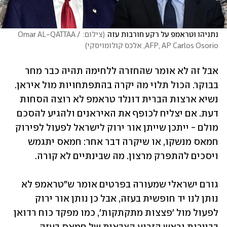
נתניהו וטראמפ על רקע חורבות עזה
(
צילום: Omar AL-QATTAA / 
AFP, AP Carlos Osorio, אלכס קולומויסקי
)
אבל זה לא אומר שהחזרה ללחימה תהיה כבר מחר 
בבוקר. הכול תלוי מה יקרה בהתפתחויות מול איראן. 
נשיא ארצות הברית דונלד טראמפ לא רוצה הסחות 
דעת. אם יצליח לכופף את האיראנים ולהגיע להסכם 
מולם - ייתכן שייתן אור ירוק לישראל לפעול לפירוק 
חמאס מנשקו, או שיקרה דבר אחר: חמאס יתגמש 
ויסכים להתפרק מרצון. מה שבינתיים לא קורה. 
גורם ישראלי שמעורה בפרטים אומר ש"טראמפ לא 
נותן לנו יד חופשית בעזה, אבל כן נותן אור ירוק 
לפעול מול 'פצצות מתקתקות', כמו מפקד כוח רדואן 