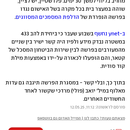
מחויב בליווי למשך 30 ימים. פלדשטיין, יש לציין, 
שוהה במעצר בית בכל מקרה בשל האישום נגדו 
בפרשה הנפרדת של 
הדלפת המסמכים המסווגים
.
ב-ynet נחשף
 בשבוע שעבר כי ביחידת להב 433 
במשטרה נבדק מידע ולפיו היה קשר ישיר בין שניים 
מהמעורבים בפרשה לבין שירות הביטחון המסכל של 
קטאר, והם הופעלו לכאורה על-ידו באמצעות מילת 
קוד סודית. 
בתוך כך, ובלי קשר - במסגרת הפרשה תיגבה גם עדות 
מאלוף במיל' יואב (פולי) מרדכי שקשור לאחד 
החשודים האחרים.
פורסם לראשונה: 11:12, 12.05.25
מצאתם טעות? כתבו לנו | המייל האדום גם בווטסאפ