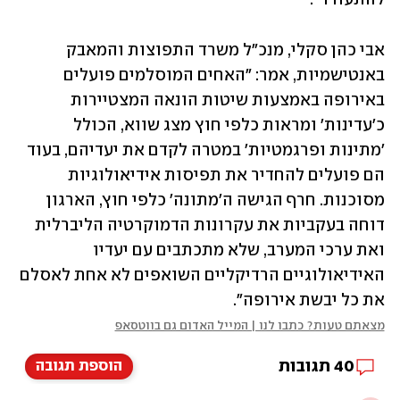
אבי כהן סקלי, מנכ"ל משרד התפוצות והמאבק 
באנטישמיות, אמר: "האחים המוסלמים פועלים 
באירופה באמצעות שיטות הונאה המצטיירות 
כ'עדינות' ומראות כלפי חוץ מצג שווא, הכולל 
'מתינות ופרגמטיות' במטרה לקדם את יעדיהם, בעוד 
הם פועלים להחדיר את תפיסות אידיאולוגיות 
מסוכנות. חרף הגישה ה'מתונה' כלפי חוץ, הארגון 
דוחה בעקביות את עקרונות הדמוקרטיה הליברלית 
ואת ערכי המערב, שלא מתכתבים עם יעדיו 
האידיאולוגיים הרדיקליים השואפים לא אחת לאסלם 
את כל יבשת אירופה". 
מצאתם טעות? כתבו לנו | המייל האדום גם בווטסאפ
40
תגובות
הוספת תגובה