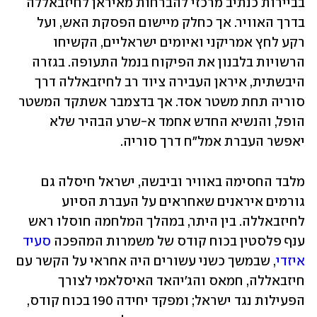
בביירות כנתיב מרכזי להברחות מאיראן לחיזבאללה 
בדרך האוויר. אך כחלק מיישום הפסקת האש, ועל 
רקע לחץ אמריקני ואיומים ישראליים, הקשיחו 
הרשויות בלבנון את הפיקוח בנמל התעופה. בגזרה 
היבשתית, איראן העבירה ציוד רב לחיזבאללה דרך 
סוריה תחת משטר אסד. אך בדצמבר אשתקד המשטר 
הופל, והנשיא החדש אחמד א-שרע הבהיר שלא 
יאפשר העברת אמל"ח דרך סוריה.
מלבד החסימה באוויר וביבשה, ישראל חיסלה גם 
גורמים איראנים שאחראים על העברת הסיוע 
לחיזבאללה. בין היתר, במהלך המלחמה חוסלו ראש 
ענף פלסטין בכוח קודס של משמרות המהפכה 
סעיד 
איזדי
, שבמשך כשני עשורים היה אחראי על הקשר עם 
חיזבאללה, חמאס והג'יהאד האיסלאמי לצורך 
הפעילות נגד ישראל; ומפקד יחידה 190 בכוח קודס, 