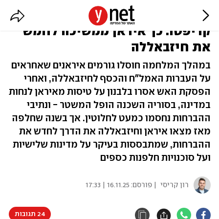
מטורקיה, מהים - ובמטבעות
קריפטו: כך איראן ממשיכה לחמש
את חיזבאללה
במהלך המלחמה חוסלו גורמים איראנים שאחראים
על העברות האמל"ח והכסף לחיזבאללה, ואחרי
הפסקת האש אסרו בלבנון על טיסות מאיראן לנחות
במדינה, בסוריה השכנה הופל המשטר - ונתיבי
ההברחות נחסמו כמעט לחלוטין. אך בשנה שחלפה
מאז מצאו איראן וחיזבאללה את הדרך לחדש את
ההברחות, שמתבססות בעיקר על מדינות שלישיות
ועל סוכנויות חלפנות כספים
רון קריסי
| פורסם:
16.11.25 | 17:33
24 תגובות