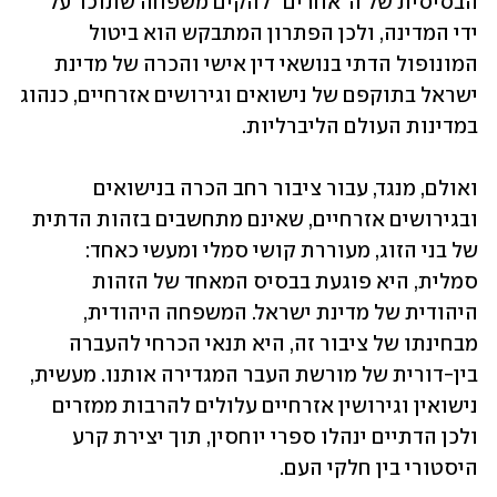
הבסיסית של ה"אחרים" להקים משפחה שתוכר על 
ידי המדינה, ולכן הפתרון המתבקש הוא ביטול 
המונופול הדתי בנושאי דין אישי והכרה של מדינת 
ישראל בתוקפם של נישואים וגירושים אזרחיים, כנהוג 
במדינות העולם הליברליות. 
ואולם, מנגד, עבור ציבור רחב הכרה בנישואים 
ובגירושים אזרחיים, שאינם מתחשבים בזהות הדתית 
של בני הזוג, מעוררת קושי סמלי ומעשי כאחד: 
סמלית, היא פוגעת בבסיס המאחד של הזהות 
היהודית של מדינת ישראל. המשפחה היהודית, 
מבחינתו של ציבור זה, היא תנאי הכרחי להעברה 
בין-דורית של מורשת העבר המגדירה אותנו. מעשית, 
נישואין וגירושין אזרחיים עלולים להרבות ממזרים 
ולכן הדתיים ינהלו ספרי יוחסין, תוך יצירת קרע 
היסטורי בין חלקי העם.