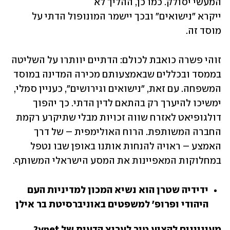
המעשי יסולק. כמו כן, ההליך לא 
ייקרא "נישואים" ובכך יישמר המונופול הדתי על 
מוסד זה.
זוהי פשרה כואבת לכולם: הדתיים יוותרו על השליטה 
בממסד ובכללים שבאמצעותם מכירה המדינה במוסד 
המשפחה. עם זאת, "נישואים וגירושים", כעניין סמלי, 
ימשיכו להיערך רק בהתאם לדין הדתי. כך יהפוך 
דולגופיאט לאזרח שווה זכויות מבלי שתיקרע רקמת 
החברה המשותפת. הרוח האולימפית – של דרך 
האמצע – ראויה להנחות אותנו באופן שבו נטפל 
במחלוקות המאפיינות את המסע הישראלי המשותף.
ידידיה שטרן הוא נשיא המכון למדיניות העם 
היהודי ופרופ' למשפטים באוניברסיטת בר אילן
מעוניינים להציע טור לערוץ הדעות של ynet? 