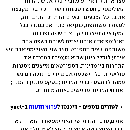
מצד אחד, זהו אירוע גלובלי, כלל אנושי. הרוח 
האולימפית, חמש הטבעות השזורות זו בזו, מקבצת 
את בני כל הצבעים הגזעים, הדתות והתרבויות, 
לפעולה משותפת, כתף אל כתף. אם במגדל בבל 
המקראי התפצלנו לקבוצות שפה נפרדות, 
באולימפיאדה אנחנו שבים לשוחח בשפה אחת, 
משותפת, שפת הספורט. מצד שני, האולימפיאדה היא 
אירוע לוקלי, כיוון שהיא מעמידה במרכזה את 
התחרות בין מדינות. הספורטאים מייצגים מסגרות 
פוליטיות וכל הישג מולאם מיידית: הזוכה הנרגש 
ממהר להתעטף בדגל המדינה; בטקס מתנגן ההמנון; 
ואזרחי המדינה מרגישים גאווה מיוחדת.
לטורים נוספים - היכנסו ל
ערוץ הדעות
 ב-ynet
ואולם, ערכה הגדול של האולימפיאדה הוא דווקא 
בדרך האמצע שהיא מציעה: היא לא מבטלת את 