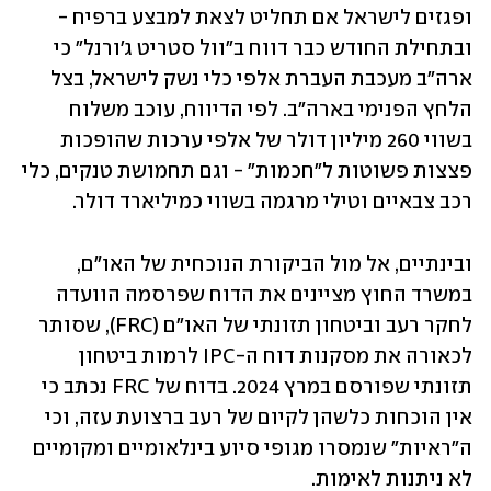
ופגזים לישראל אם תחליט לצאת למבצע ברפיח - 
ובתחילת החודש כבר דווח ב"וול סטריט ג'ורנל" כי 
ארה"ב מעכבת העברת אלפי כלי נשק לישראל, בצל 
הלחץ הפנימי בארה"ב. לפי הדיווח, עוכב משלוח 
בשווי 260 מיליון דולר של אלפי ערכות שהופכות 
פצצות פשוטות ל"חכמות" - וגם תחמושת טנקים, כלי 
רכב צבאיים וטילי מרגמה בשווי כמיליארד דולר. 
ובינתיים, אל מול הביקורת הנוכחית של האו"ם, 
במשרד החוץ מציינים את הדוח שפרסמה הוועדה 
לחקר רעב וביטחון תזונתי של האו"ם (FRC), שסותר 
לכאורה את מסקנות דוח ה-IPC לרמות ביטחון 
תזונתי שפורסם במרץ 2024. בדוח של FRC נכתב כי 
אין הוכחות כלשהן לקיום של רעב ברצועת עזה, וכי 
ה"ראיות" שנמסרו מגופי סיוע בינלאומיים ומקומיים 
לא ניתנות לאימות.