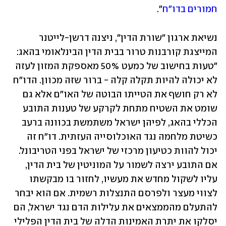
חמורים בדו"ח
". 
נשיאת ארגון "שורת הדין", ניצנה דרשן-לייטנר 
המייצגת קורבנות טרור בבית הדין הבינלאומי בהאג: 
"טעות בחישוב של כמעט 50% מאספקת המזון לעזה 
לא יכולה להיות תקלה קלה - ברור שזה מכוון. הדו"ח 
לא רק חושף את הטייתו הבוטה של האו"ם אלא גם 
שומט את השטיח מתחת לקרקע של טענות התובע 
הכללי בהאג, לפיהן ישראל משתמשת בכוונה ברעב 
כשיטת מלחמה נגד האוכלוסייה העזתית. דו"ח זה 
יכול להוות כטיעון מרכזי של ישראל בפני הטריבונל. 
אם התובע ירצה לשמור על המוניטין של בית הדין, 
עליו לשקול מחדש את מעשיו, לחזור בו מבקשתו 
לצווי מעצר ולפרסם התנצלות רשמית. אם הוא יבחר 
להתעלם מהממצאים את עלילות הדם נגד ישראל, הם 
יסלקו את יתרת האמינות הדלה של בית הדין הפלילי 