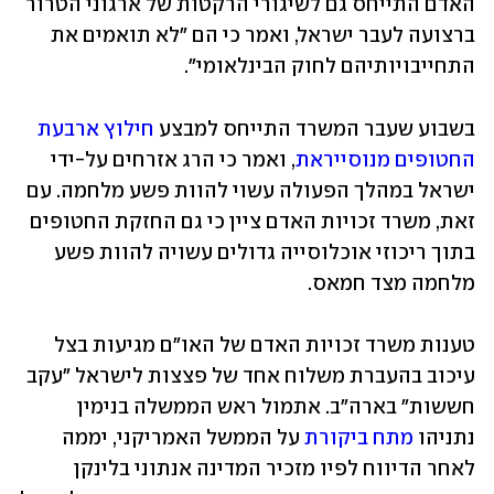
האדם התייחס גם לשיגורי הרקטות של ארגוני הטרור 
ברצועה לעבר ישראל, ואמר כי הם "לא תואמים את 
התחייבויותיהם לחוק הבינלאומי".
בשבוע שעבר המשרד התייחס למבצע 
חילוץ ארבעת 
החטופים מנוסייראת
, ואמר כי הרג אזרחים על-ידי 
ישראל במהלך הפעולה עשוי להוות פשע מלחמה. עם 
זאת, משרד זכויות האדם ציין כי גם החזקת החטופים 
בתוך ריכוזי אוכלוסייה גדולים עשויה להוות פשע 
מלחמה מצד חמאס.
טענות משרד זכויות האדם של האו"ם מגיעות בצל 
עיכוב בהעברת משלוח אחד של פצצות לישראל "עקב 
חששות" בארה"ב. אתמול ראש הממשלה בנימין 
נתניהו 
מתח ביקורת
 על הממשל האמריקני, יממה 
לאחר הדיווח לפיו מזכיר המדינה אנתוני בלינקן 