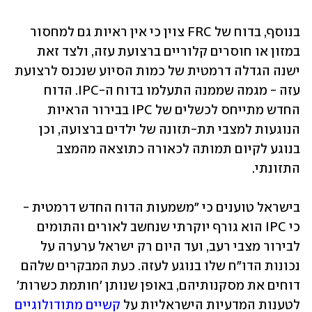
בנוסף, בדוח של FRC צוין כי אין ראיות גם למחסור 
במזון או חוסרים קלוריים ברצועת עזה, ולצד זאת 
ישנה הגדלה דרמטית של כמות הסיוע שנכנס לרצועת 
עזה - מגמה שממנה התעלמו בדוח ה-IPC. הדוח 
החדש מתייחס לכשלים של IPC בבירור הראיות 
הנוגעות למצבי תת-תזונה של ילדים ברצועה, וכן 
בנוגע לקיום תמותה לכאורה כתוצאה מהמצב 
התזונתי. 
בישראל טוענים כי "משמעות הדוח החדש דרמטית - 
כי IPC הוא גורף יוקרתי שנחשב לאורים והתומים 
לבירור מצבי רעב, ועד היום רק ישראל ערערה על 
נכונות הדו"ח שלו בנוגע לעזה. כעת המבקרים שלהם 
דוחים את מסקנותיהם, באופן שנותן 'חותמת כשרות' 
לטענות המדעיות הישראליות על 
קשיים מתודולוגיים 