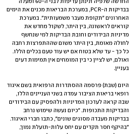
החדשה שלפיה תינתן עדיפות לבני ה-60 ומעלה 
בבדיקות ה-PCR, במערכת הבריאות מכנים את הימים 
האחרונים "תקופת מעבר משמעותית". במערכת 
קוראים לראשונה, בין היתר, לשקול מחדש את 
מדיניות הבידודים וחובת הבדיקות למי שנחשף 
לחולה מאומת, בין היתר משום שההתפרצות רחבה 
כל כך - עד שלא בטוח אם יש עוד טעם בכלים הללו. 
ואולם, יש לציין כי בין המומחים אין תמימות דעים 
בעניין.
היום (שבת) פרסמה ההסתדרות הרפואית בשם איגוד 
רופאי בריאות הציבור עמדה בשני העניינים הללו, 
שבה קראה לעדכון המדיניות ולהפסיק עם הבידודים 
והבדיקות התכופות. "כיום נעשה שימוש נרחב 
בבדיקות מעבדה מסוגים שונים", כתבו חברי האיגוד. 
"בהיקף חסר תקדים עם יחס עלות-תועלת נמוך, 