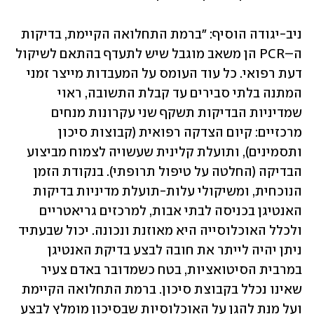
ניב-יגודה הוסיף: "ברמת התחלואה הקיימת, בדיקות 
ה–PCR הן משאב מוגבל שיש לתעדף בהתאם לשיקול 
דעת רפואי. כל עוד העומס על המעבדות מייצר זמני 
המתנה בלתי סבירים עד קבלת התשובה, ראוי 
שמדיניות הבדיקות תשקף שני עקרונות מנחים 
מרכזיים: קיום הצדקה רפואית (קבוצות סיכון 
ותסמינים), ותועלת קלינית שעשויה לצמוח מביצוע 
הבדיקה (החלטה על טיפול תרופתי). בנקודת הזמן 
הנוכחית, ומשיקולי עלות-תועלת מדיניות בדיקות 
האנטיגן בכניסה לבתי אבות, למרכזים גריאטריים 
ולכלל האוכלוסייה היא מאוזנת ונכונה. יכול שבעתיד 
ניתן יהיה לייתר את חובה לבצע בדיקת האנטיגן 
במרבית הסיטואציות, בטח כשמדובר באדם צעיר 
שאינו נכלל בקבוצת סיכון. ברמת התחלואה הקיימת 
ועל מנת להגן על האוכלוסיות שבסיכון מומלץ לבצע 