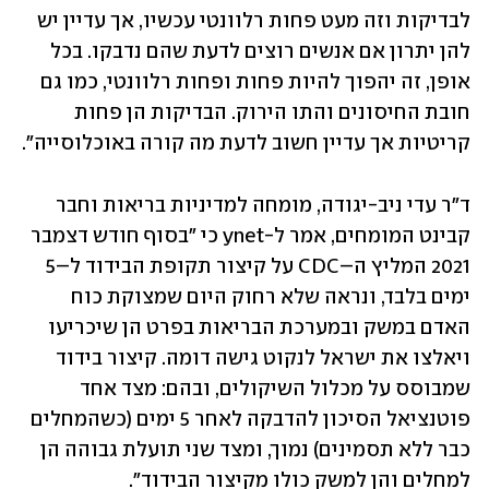
לבדיקות וזה מעט פחות רלוונטי עכשיו, אך עדיין יש 
להן יתרון אם אנשים רוצים לדעת שהם נדבקו. בכל 
אופן, זה יהפוך להיות פחות ופחות רלוונטי, כמו גם 
חובת החיסונים והתו הירוק. הבדיקות הן פחות 
קריטיות אך עדיין חשוב לדעת מה קורה באוכלוסייה".
ד"ר עדי ניב-יגודה, מומחה למדיניות בריאות וחבר 
קבינט המומחים, אמר ל-ynet כי "בסוף חודש דצמבר 
2021 המליץ ה–CDC על קיצור תקופת הבידוד ל–5 
ימים בלבד, ונראה שלא רחוק היום שמצוקת כוח 
האדם במשק ובמערכת הבריאות בפרט הן שיכריעו 
ויאלצו את ישראל לנקוט גישה דומה. קיצור בידוד 
שמבוסס על מכלול השיקולים, ובהם: מצד אחד 
פוטנציאל הסיכון להדבקה לאחר 5 ימים (כשהמחלים 
כבר ללא תסמינים) נמוך, ומצד שני תועלת גבוהה הן 
למחלים והן למשק כולו מקיצור הבידוד".   