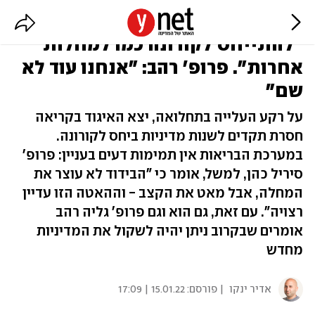
איגוד רופאי בריאות הציבור:
"להתייחס לקורונה כמו למחלות
אחרות". פרופ' רהב: "אנחנו עוד לא
שם"
על רקע העלייה בתחלואה, יצא האיגוד בקריאה
חסרת תקדים לשנות מדיניות ביחס לקורונה.
במערכת הבריאות אין תמימות דעים בעניין: פרופ'
סיריל כהן, למשל, אומר כי "הבידוד לא עוצר את
המחלה, אבל מאט את הקצב - וההאטה הזו עדיין
רצויה". עם זאת, גם הוא וגם פרופ' גליה רהב
אומרים שבקרוב ניתן יהיה לשקול את המדיניות
מחדש
אדיר ינקו
| פורסם:
15.01.22 | 17:09