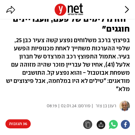
מלחמת פיצוצי רכבים בנתניה:
"חזרנו לימים של פעם, העבריינים
חוגגים"
בפיצוץ ברכב משלוחים נפצע קשה צעיר כבן 25,
שלפי ההערכות משתייך לאחת מכנופיות הפשע
בעיר. אתמול התפוצץ רכב המרצדס של חברון
אלעל (41), אחיו של עבריין מוכר שהיה מזוהה עם
משפחת אבוטבול - והוא נפצע קל. התושבים
מודאגים: "טילים לא היו במלחמה, אבל פיצוצים יש
מלא"
רענן בן צור
| פורסם:
02.01.24 | 08:19
36 תגובות