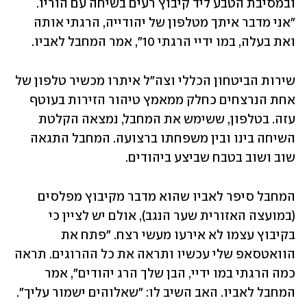
ובמסיבת הטבע ליד קיבוץ רעים בשיחה עם הוריו. 
"אני מדבר איתך מטלפון של יהודייה, הרגתי אותה 
ואת בעלה, במו ידיי הרגתי 10", אמר המחבל לאביו. 
שירות הביטחון הכללי וצה"ל איתרו מכשיר טלפון של 
אחת הנרצחים כחלק ממאמץ טיהור הזירות בעוטף 
עזה. בטלפון, ששימש את המחבל, נמצאה הקלטת 
השיחה בינו ובין משפחתו ברצועה. המחבל התגאה 
שוב ושוב בטבח שביצע ביהודים. 
המחבל סיפר לאביו שהוא מדבר מקיבוץ מפלסים 
(במועצה האזורית שער הנגב), אולם יש לציין כי 
בקיבוץ עצמו לא אירעו מעשי רצח. "פתח את 
הוואטסאפ שלי עכשיו ותראה את כל ההרוגים. תראה 
כמה הרגתי במו ידיי, הבן שלך הרג יהודים", אמר 
המחבל לאביו. האב השיב לו: "שאלוהים ישמור עליך". 