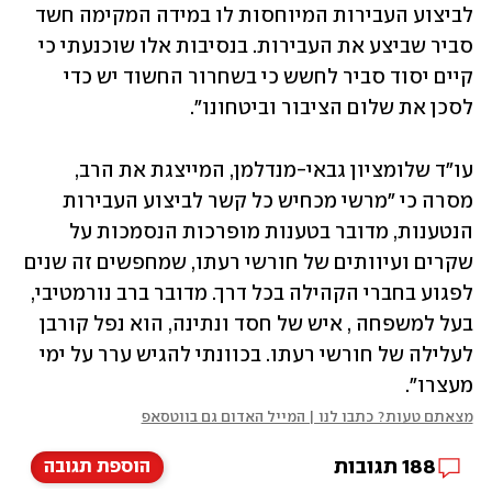
לביצוע העבירות המיוחסות לו במידה המקימה חשד 
סביר שביצע את העבירות. בנסיבות אלו שוכנעתי כי 
קיים יסוד סביר לחשש כי בשחרור החשוד יש כדי 
לסכן את שלום הציבור וביטחונו".
עו"ד שלומציון גבאי-מנדלמן, המייצגת את הרב, 
מסרה כי "מרשי מכחיש כל קשר לביצוע העבירות 
הנטענות, מדובר בטענות מופרכות הנסמכות על 
שקרים ועיוותים של חורשי רעתו, שמחפשים זה שנים 
לפגוע בחברי הקהילה בכל דרך. מדובר ברב נורמטיבי, 
בעל למשפחה , איש של חסד ונתינה, הוא נפל קורבן 
לעלילה של חורשי רעתו. בכוונתי להגיש ערר על ימי 
מעצרו".
מצאתם טעות? כתבו לנו | המייל האדום גם בווטסאפ
188
תגובות
הוספת תגובה