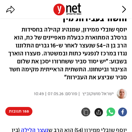
זה הרב שהציג עצמו כ"קדוש" -
וחשוד בעבירות מין
יוסף שובלי ממירון, שמנהיג קהילה בחסידות
ברסלב המתוארת כבעלת מאפיינים של כת, הוא
הרב בן ה-54 שנעצר לאחר ש-16 גברים התלוננו
נגדו במרכז לנפגעי כתות ובמשטרה. מעצרו הוארך
בשבוע: "יש יסוד סביר ששחרורו יסכן את שלום
הציבור וביטחונו. התשתית הראייתית מקימה חשד
סביר שביצע את העבירות"
ישראל מושקוביץ
| פורסם:
07.05.26 | 10:49
188 תגובות
יוסף שובלי ממירון (54) הוא הרב ש
נעצר הלילה 
(בין 