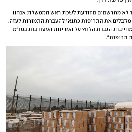
ין פריצת דרך. 
בינתיים, במטה משפחות החטופים כאמור לא מתרשמים מהודעת לשכת ראש הממשלה: אנחנו 
דורשים הוכחה ויזואלית שהחטופים אכן מקבלים את התרופות כתנאי להעברת התמורות לעזה. 
התמונות המזעזעות של החטופות בשבי מחייבות הגברת הלחץ על המדינות המעורבות במו"מ 
 תרופות". 