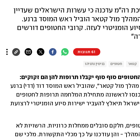
שכת רה"מ עדכנה כי עשרות הישראלים שעדיין
המהלך מול קטאר הוביל ראש המוסד ברנע.
ע הומניטרי לעזה. קרובי החטופים דורשים
ה"
61 תגובות
קטאר
חטופים
בנימין נתניהו
לשכת ראש הממשלה עדכנה כי "בעקבות מהלך מול קטאר", שהוביל ראש המוסד דוד (דדי) ברנע 
בהנחיית ראש הממשלה בנימין נתניהו, יוכנסו לראשונה מתחילת המלחמה תרופות לחטופים 
ברצועת עזה "בימים הקרובים". בתמורה, ישראל תיאלץ להעביר ישירות סיוע הומניטרי לרצועת 
ברצועת עזה, נזכיר, עדיין מוחזקים 136 חטופים, חלקם סובלים ממחלות כרוניות. הרשויות לא 
עדכנו מראש את משפחות החטופים על המהלך - והן עודכנו על כך מכלי התקשורת. מלכי שם 