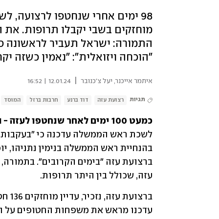
98 ימים אחרי שנחטפו לרצועה, ל
מוחזקים בשבי יקבלו תרופות. את 
התמורה: ישראל תעביר לראשונה סיו
"הוכחה ויזואלית": "נאמין כשזה יקר
|
איתמר אייכנר
,
יעל צ'כנובר
12.01.24 | 16:52
תגיות
רצועת עזה
דוד ברנע
חרבות ברזל
המוסד
כמעט 100 ימים לאחר שנחטפו לעזה - החטופים סוף סוף יקבלו תרופות להן הם זקוקים:
עזה, שכולל בין היתר תרופות.