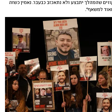
טוב, אביו של עומר (21), אמר ל-ynet: "מקווים שהמהלך יתבצע ולא נתאכזב כבעבר. נאמין כשזה 
אוד למשאף".