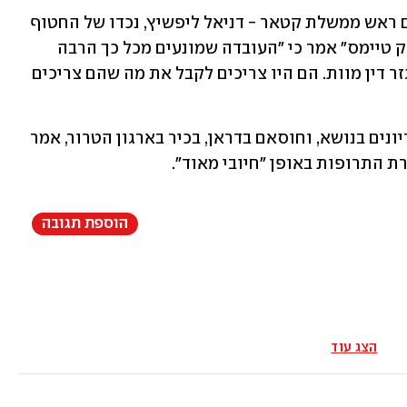
אחד מקרובי החטופים שנכחו בפגישה עם ראש ממשלת קטאר - דניאל ליפשיץ, נכדו של החטוף 
עודד ליפשיץ בן ה-83. בשיחה עם "ניו יורק טיימס" אמר כי "העובדה שמונעים מכל כך הרבה 
חטופים את התרופות שהם צריכים היא גזר דין מוות. הם היו צריכים לקבל את מה שהם צריכים 
גם בחמאס אישרו כבר אמש שמתנהלים דיונים בנושא, וחוסאם בדראן, בכיר בארגון הטרור, אמר 
ת התרופות באופן "חיובי מאוד".
הוספת תגובה
הצג עוד