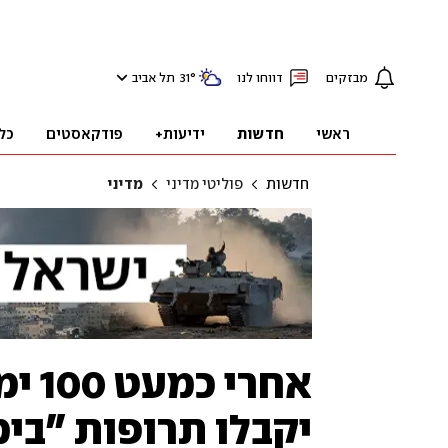
מבזקים
דווחו לנו
°
31
תל אביב
ראשי
חדשות
ידיעות+
פודקאסטים
כל
חדשות
פוליטי מדיני
מדיני
אחרי
יקבלו תרופות "בימ