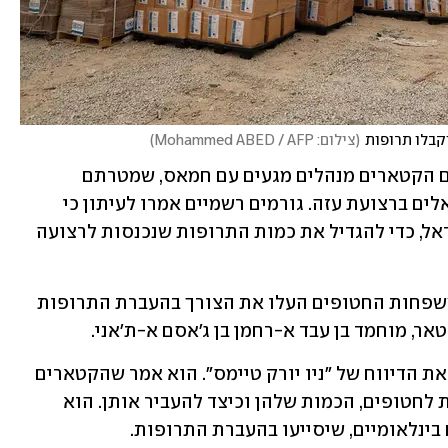
יקבלו תרופות
(
צילום: Mohammed ABED / AFP
)
 כי המתווכים הקטארים מנהלים מגעים עם חמאס, שמטרתם 
להעביר תרופות חיוניות לחטופים הישראלים ברצועת עזה. גורמים רשמיים אמרו לעיתון כי 
במקביל מנהלים הקטארים מגעים עם ישראל, כדי להגדיל את כמות התרופות שנכנסות לרצועה 
לפי הדיווח של "ניו יורק טיימס", קרובי משפחות החטופים העלו את הצורך בהעברת התרופות 
, מוחמד בן עבד א-רחמן בן ג'אסם א-ת'אני. 
גורם רשמי שבקיא בפרטי השיחות אישר את הדיווח של "ניו יורק טיימס". הוא אמר שהקטארים 
דנו עם חמאס על סוגי התרופות הדרושות לחטופים, הכמות שלהן וכיצד להעביר אותן. הוא 
 בינלאומיים, שיסייעו בהעברת התרופות. 