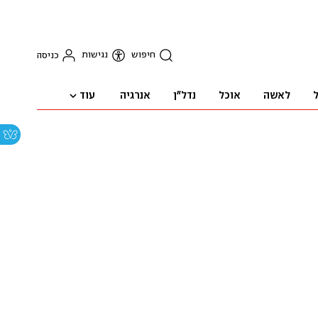
חיפוש
נגישות
כניסה
עוד
ל
לאשה
אוכל
נדל"ן
אנרגיה