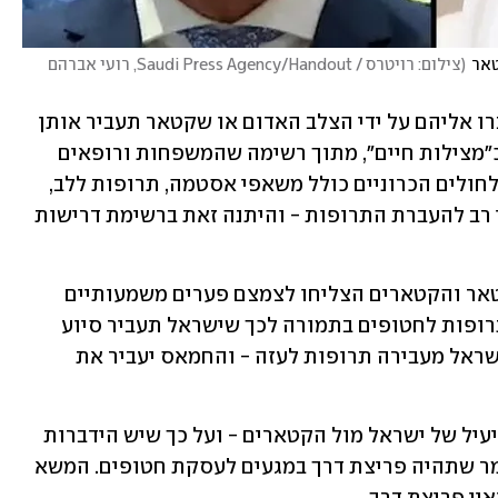
טאר
(
צילום: רויטרס / Saudi Press Agency/Handout, רועי אברהם 
ייתכן שהתרופות שיוכנסו לחטופים יועברו אליהם על ידי הצלב האדום או שקטאר תעביר אותן 
דרך מצרים. מדובר בתרופות שמוגדרות כ"מצילות חיים", מתוך רשימה שהמשפחות ורופאים 
מומחים העבירו. מדובר בעיקר בתרופות לחולים הכרוניים כולל משאפי אסטמה, תרופות ללב, 
לחץ דם וכדומה. חמאס התנגד לאורך זמן רב להעברת התרופות - והיתנה זאת ברשימת דרישות 
ראש המוסד ניהל ציר ישיר וענייני מול קטאר והקטארים הצליחו לצמצם פערים משמעותיים 
ולגבש נוסחה לפיה תתאפשר הכנסת התרופות לחטופים בתמורה לכך שישראל תעביר סיוע 
הומניטרי לעזה, שכולל תרופות. כלומר, ישראל מעבירה תרופות לעזה - והחמאס יעביר את 
העסקה הזו גם מעידה על הציר הישיר והיעיל של ישראל מול הקטארים - ועל כך שיש הידברות 
מול דוחא כל הזמן. עם זאת, אין הדבר אומר שתהיה פריצת דרך במגעים לעסקת חטופים. המשא 