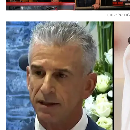
ום: טל שחר
)