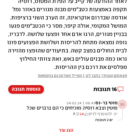
לאחר ההודעה של קייב על הפלת המטוס, רוסיה 
תקפה באמצעות כטב"מים מבנה מגורים באזור נמל 
אודסה שבדרום אוקראינה, זה הערב השני ברציפות. 
המושל המקומי, אולה קיפר, מסר כי הכטב"מים פגעו 
בבניין מגורים, הרגו אדם אחד ופצעו שלושה. לדבריו, 
גופה נמצאה מתחת להריסות ושלושת הפצועים פונו 
לבית החולים במצב קשה. בתיעודים שהופצו מהזירה 
נראו כמה מבנים עולים באש, ואת צוותי החילוץ 
מפלסים את דרכם בין ההריסות. 
מצאתם טעות? כתבו לנו | המייל האדום גם בווטסאפ
16
תגובות
הוספת תגובה
מוטי בר-נס
06:43 | 24.02.24
מב
פוטין וצבא רוסיה מוכיחים כי הם ברברים שכל
העולם חייב להילחם
להצטרף לדיון
24
7
2
תגובות
הצג עוד