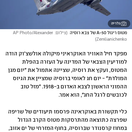
גלריה
מטוס ריגול A-50 של צבא רוסיה 
(
צילום: AP Photo/Alexander 
)
Zemlianichenko
מפקד חיל האוויר האוקראיני מיקולה אולשצ'וק הודה 
למודיעין הצבאי של המדינה על העזרה בהפלת 
המטוס, ועקץ את רוסיה, שציינה אתמול את "יום מגן 
המולדת" - יום חג לאומי ברוסיה שמציין את הגיוס 
ההמוני הראשון לצבא האדום ב-1918. "מזל טוב 
לכובשים לרגל החג", הוא אמר. 
כלי תקשורת באוקראינה פרסמו תיעודים של שריפה 
שפרצה כתוצאה מהתרסקות מטוס הקרב הגדול 
במחוז קרסנודר שברוסיה, בחוף המזרחי של ים אזוב, 