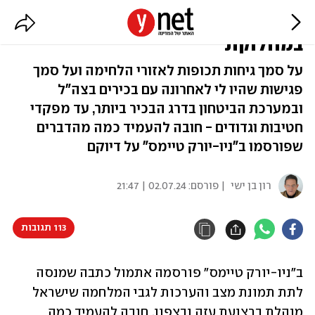
הדיווח ב"ניו-יורק טיימס": מחלוקת
במחלוקת
על סמך גיחות תכופות לאזורי הלחימה ועל סמך
פגישות שהיו לי לאחרונה עם בכירים בצה"ל
ובמערכת הביטחון בדרג הבכיר ביותר, עד מפקדי
חטיבות וגדודים - חובה להעמיד כמה מהדברים
שפורסמו ב"ניו-יורק טיימס" על דיוקם
רון בן ישי
| פורסם:
02.07.24 | 21:47
113 תגובות
ב"ניו-יורק טיימס" פורסמה אתמול כתבה שמנסה 
לתת תמונת מצב והערכות לגבי המלחמה שישראל 
מנהלת ברצועת עזה ובצפון. חובה להעמיד כמה 