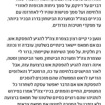
דברים על דיוקם, על סמך גיחות תכופות לאזורי 
הלחימה ועל סמך פגישות שהיו לי לאחרונה עם 
בכירים בצה"ל ובמערכת הביטחון בדרג הבכיר ביותר, 
עד מפקדי חטיבות וגדודים. 
נטען כי קיים רצון בצמרת צה"ל להגיע להפסקת אש, 
גם אם חמאס יישאר בינתיים בשלטון. עובדה זו נכונה 
רק חלקית. על סמך השיחות שקיימתי, ברור לי 
שצמרת צה"ל ומערכת הביטחון, משר הביטחון ומטה, 
אינה רוצה להגיע להפסקת אש ברצועת עזה, אבל 
לאור ההישגים בלחימה עד כה, הרמטכ"ל והאלופים 
הודיעו לראש הממשלה שהם מוכנים להסכים 
להפסקת אש אם הדבר יאפשר עסקה לשחרור כל 
החטופים, החיים והמתים. בכירי צה"ל אמרו בפירוש 
לנתניהו שהם רוצים בסיום שלטונו של חמאס ברצועה 
ולא ויתרו על המטרה למוטט את חמאס צבאית 