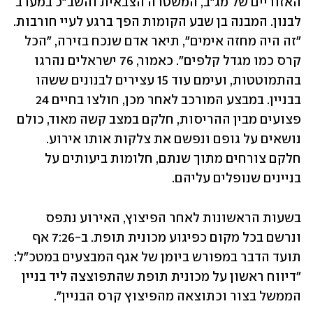
האזוריים של מג"ב, המשטרה הצבאית והשב"כ במערב 
לבנון. המבנה בן שבע הקומות הפך ברגע לעיי חורבות. 
"זה היה מחזה אימים", תיאר אדם שנכח בזירה, "הכל 
קרס כמו מגדל קלפים". כאמור, 76 ישראלים נהרגו 
בהתמוטטות, ועימם עוד 15 עצירים לבנונים ששהו 
בבניין. במבצע המורכב לאחר מכן, חולצו בחיים 24 
פצועים מבין ההריסות, חלקם במצב קשה מאוד, כולם 
נושאים על גופם ונפשם את צלקות אותו אירוע. 
חלקם צורחים מתוך שנתם, חלומות ביעותים על 
בניינים שנופלים עליהם.
בשעות הראשונות לאחר הפיצוץ, האירוע נתפס 
ונרשם בכל מקום כפיגוע מכונית תופת. ב-7:26 אף 
תועד הדבר במפורש ביומן של אגף המבצעים במטכ"ל: 
"דיווח ראשון על מכונית תופת שהתפוצצה ליד בניין 
הממשל בצור וכתוצאה מהפיצוץ קרס הבניין".