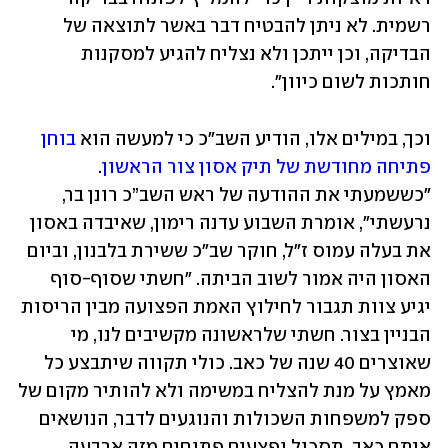
רשמית. לא ניתן להבטיח דבר באשר לתוצאה של 
הבדיקה, וכן ייתכן ולא נצליח להגיע למסקנות 
חותכות לשום כיוון".
וכך, במילים אלו, הודיע השב"כ כי למעשה הוא 
בוחן 
פתיחה מחודשת של תיק אסון צור הראשון
. 
"כששמעתי את ההודעה של ראש השב”כ רונן בר, 
נרעשתי", אומרת השבוע עדנה רימון, שאיבדה באסון 
את בעלה עמוס ז"ל, חוקר שב"כ ששירת בלבנון, וביום 
האסון היה אמור לשוב הביתה. "חשתי שסוף-סוף 
יגיע צוות תגבור לחילוץ האמת הפצועה מבין הריסות 
הבניין בצור. חשתי שלראשונה מקשיבים לנו, מי 
שאוצרים 40 שנה של כאב. כולי תקווה שיתבצע כל 
מאמץ על מנת להצליח במשימה ולא להותיר מקום של 
ספק למשפחות השכולות והנוגעים לדבר, הנושאים 
איתם כאב, תסכול ופצעים פתוחים מזה ארבעה 