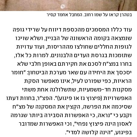
בטהרן קראו על שמו רחוב. המחבל אחמד קסיר
עוד כללו המסמכים מהכספת דיווח על שרידי גופה 
שנמצאה בקומה הראשונה של הבניין, ושלא שויכו 
לגופות החללים שחולצו מההריסות, ועוד עדויות 
שתומכות בגרסת העדים הלבנונים. למרות כל אלו, 
בחרו במצ"ח לסכם את חקירתם באופן חלבי שלא 
יסכסך את היחידה עם שאר מערכת הביטחון: "חומר 
הראיות, כפי שפורט לעיל, אינו מאפשר הסקת 
מסקנות חד-משמעיות, שתשלולנה אחת משתי 
האפשרויות (פיצוץ גז או פיגוע)". הפצ"ר, בחוות דעתו 
שסיכמה את הפרשה, הקְצין את המסקנה של מצ"ח 
וקבע כי "נראה, כי האפשרות הסבירה ביותר שגרמה 
לאסון הינה פיצוץ נפחי", וכי האפשרות שמדובר 
בפיגוע, "הינה קלושה למדי".