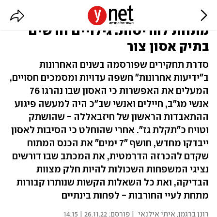
השאלות הקשות שנותרו קבורות
מתחת להריסות: גילויים חדשים
בתיק אסון צור
סדרת תחקירים שפורסמה בשנים האחרונות
ב"ידיעות אחרונות" חשפה עדויות ומסמכים חסויים,
המעלים את האפשרות כי האסון שבו נהרגו 76
אנשי מג"ב, חיילים ואנשי שב"כ היה למעשה פיגוע
ההתאבדות הראשון של חיזבאללה - שהושתק
וטויח כ"תקלת גז". אחרי שהוחלט כי הסיבות לאסון
ייבדקו מחדש, חושף "7 ימים" את הכנס המתוח
שקדם להכרזה הדרמטית, את המכתב שבו דורשים
נציגי המשפחות השכולות להיות חלק מצוות
הבדיקה, ואת כל השאלות הקשות שנותרו קבורות
מתחת לעיי החורבות - לפחות בינתיים
רונן ברגמן
,
איתי אילנאי
| פורסם:
26.11.22 | 14:15