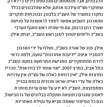
הלבנונים, אבל מהמסמכים מהכספת גילינו כי לא רק 
שחוקרי מצ"ח עידכנו אותם, אלא שהלבנונים בכלל 
נחקרו במשרד של השב"כ בלבנון, ובנוכחות חוקרים 
מהארגון. השבוע אפשר לספר לראשונה על פגישה 
שערך רונן ברגמן, עם מי שהיה ראש האגף הערבי 
בשב"כ ולימים יהפוך לסגן ראש השב"כ, יצחק אילן. 
אילן, סוג של אגדה בשב"כ, נשלח על ידי הארגון 
להסביר איפה "ידיעות אחרונות" טועה, ולמה כדאי 
לרדת מהתחקירים. הפגישה התרחשה במטה השב"כ 
בתל אביב, במרץ 2007. "אני אומר לך בוודאות", הכריז 
נחרצות אילן, "אין דוחות כאלה של מצ"ח, אין עדויות 
כאלה של עדי ראייה שראו מכונית נכנסת בבניין 
ומתפוצצת, השב"כ לא ידע על שום עדות סותרת 
לאסון שנגרם כתוצאה מתקלה בבלונים של גז הבישול, 
וגם כל הסיפור שאתה מביא על נטילת האחריות 