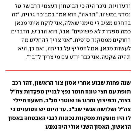
והעדויות, ניכר היה כי הביטחון העצמי הרב של טל 
נסדק במשהו. "תראה", הוא אמר במבוכה גלויה, "זה 
בהחלט מציב לי סימני שאלה, אני לוקח איתי מכאן 
כמה ספקות לא פשוטים". אבל, הוא הדגיש, הדברים 
רחוקים ממסקנה סופית. "אני צריך להחליט מה 
לעשות מכאן, אם להמליץ על בדיקה, ואם כן, היא 
תהיה שקטה. אני כבר יודע עם מי צריך לדבר".
שנה פחות שבוע אחרי אסון צור הראשון, דהר רכב 
תופת עם חצי טונה חומר נפץ לבניין מפקדות צה"ל 
בצור, ובפיצוץ נהרגו 16 שוטרי מג"ב, תשעה חיילי 
צה"ל ושלושה אנשי שב"כ. עד היום יש הטוענים כי 
לו היו מופקות מסקנות נכונות לגבי האבטחה באסון 
הראשון, האסון השני אולי היה נמנע