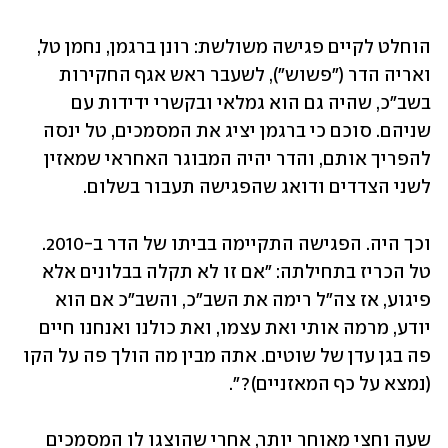
הוחלט לקיים פגישה משולשת: רונן ברגמן, נחמן טל, 
ואריה הדר ("פשוש"), לשעבר ראש אגף החקירות 
בשב"כ, שהיה גם הוא גמלאי ובקשרי ידידות עם 
שניהם. סוכם כי ברגמן יציג את המסמכים, טל ינסה 
להפריך אותם, והדר יהיה המבוגר האחראי שמאזין 
לשני הצדדים ודואג שהפגישה תעבור בשלום. 
וכך היה. הפגישה התקיימה בביתו של הדר ב-2010. 
טל הכריז בתחילתה: "אם זו לא תקלה בבלונים אלא 
פיגוע, אז צה"ל רימה את השב"כ, והשב"כ אם הוא 
יודע, מרמה אותי ואת עצמו, ואת כולנו ואנחנו חיים 
פה בגן עדן של שוטים. אתה מבין מה הולך פה על הקו 
(נמצא על כף המאזניים)?".
שעה וחצי מאוחר יותר, אחרי שהוצגו לו המסמכים 