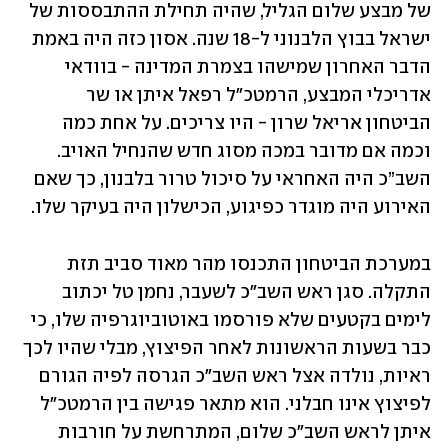
של מבצע שלום הגליל, שהיה תחילת ההתבססות של 
ישראל בבוץ הלבנוני ל-18 שנה. אסון כזה היה באמת 
הדבר האחרון שמישהו בצמרת המדינה - בוודאי 
אדריכלי המבצע, הרמטכ"ל רפאל איתן או שר 
הביטחון אריאל שרון - היו צריכים. על אחת כמה 
וכמה אם מדובר במכה מסוג חדש שהנחיל האויב. 
השב”כ היה האחראי על סיכול טרור בלבנון, כך שאם 
האירוע היה מוגדר כפיגוע, הכישלון היה בעיקר שלו.
במערכת הביטחון התכנסו מהר מאוד סביב תזת 
התקלה. סגן ראש השב"כ לשעבר, נחמן טל יכתוב 
לימים בקטעים שלא פורסמו באוטוביוגרפיה שלו, כי 
כבר בשעות הראשונות לאחר הפיצוץ, מבלי שהיו לכך 
ראיות, נולדה אצל ראש השב"כ הגרסה לפיה הגורם 
לפיצוץ אינו חבלני. הוא מתאר פגישה בין הרמטכ"ל 
איתן לראש השב"כ שלום, המתרחשת על חורבות 