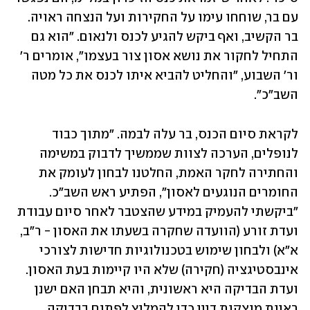
עם בר, שוחחו עימו על החקירות ועל הנצחה ראויה. 
בר הקשיב, ואף ביקש להגיע לכנס ולנאום. "הוא גם 
התחיל לחקור את נושא אסון צור בעצמו", אומרים ר' 
ור' השבוע, "והחליט להביא איתו לכנס את כל מטה 
השב"כ".  
לקראת סיום הכנס, בר עלה לבמה. "מתוך כבוד 
לנופלים, הערכה לצוות שממשיך לדבוק במשימה 
והחתירה לחקר האמת, החלטנו לבחון לעומק את 
החומרים הנוגעים לאסון", הפתיע ראש השב"כ. 
"ביקשתי להעמיק במידע שהצטבר לאחר סיום עבודת 
ועדת זורע (הוועדה שחקרה בשעתו את האסון - ר"ב, 
א"א) ולבחון שימוש בטכנולוגיות חדישות לצורכי 
אינבסטיגציה (חקירה) שלא היו קיימות בעת האסון. 
ועדת הבדיקה היא ראשונית, והיא תבחן האם ישנן 
ראיות מוצקות דיין כדי להמליץ לפתוח בבדיקה 