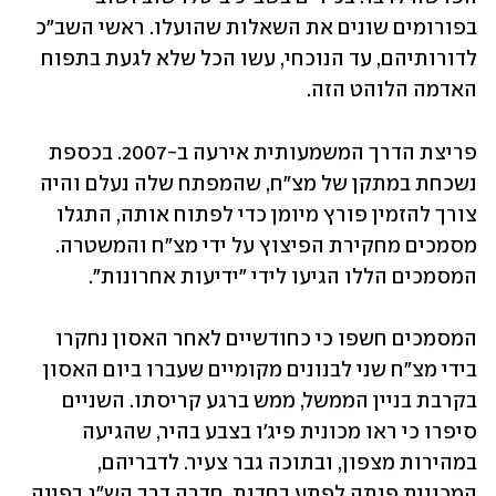
בפורומים שונים את השאלות שהועלו. ראשי השב"כ 
לדורותיהם, עד הנוכחי, עשו הכל שלא לגעת בתפוח 
האדמה הלוהט הזה. 
פריצת הדרך המשמעותית אירעה ב-2007. בכספת 
נשכחת במתקן של מצ"ח, שהמפתח שלה נעלם והיה 
צורך להזמין פורץ מיומן כדי לפתוח אותה, התגלו 
מסמכים מחקירת הפיצוץ על ידי מצ"ח והמשטרה. 
המסמכים הללו הגיעו לידי "ידיעות אחרונות".  
המסמכים חשפו כי כחודשיים לאחר האסון נחקרו 
בידי מצ"ח שני לבנונים מקומיים שעברו ביום האסון 
בקרבת בניין הממשל, ממש ברגע קריסתו. השניים 
סיפרו כי ראו מכונית פיג'ו בצבע בהיר, שהגיעה 
במהירות מצפון, ובתוכה גבר צעיר. לדבריהם, 
המכונית פנתה לפתע בחדות, חדרה דרך הש"ג בפינה 