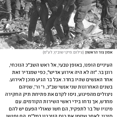
אסון צור הראשון
(
צילום: מיקי שוביץ, לע"מ
)
העיניים הופנו, באופן טבעי, אל ראש השב"כ הנוכחי, 
רונן בר. "זה לא היה אירוע אדיש", כפי שמגדיר זאת 
אחד האנשים שהיו בחדר. אבל בר הגיע מוכן לאירוע. 
בשנים האחרונות שני אנשי שב"כ, ר' ור', שניהם 
ניצולים מהפיגוע, ניסו לקדם את פתיחת תיק החקירה 
מחדש, אך נדחו בידי ראשי השירות הקודמים. עם 
מינויו של בר לתפקיד, הם חשו שאולי הפעם יש להם 
סיכוי. לאחר שיזמו את כנס הזיכרון במל”מ, הם נפגשו 