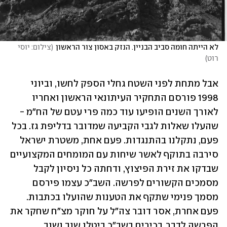
לא הייתה חומה סביב הבניין. הנזק באסון צור הראשון
(
צילום: יוסי 
רוט
)
אבל מתחת לפני השטח גחלי הספק לחשו, וביוני 
1998 פורסם התחקיר העיתונאי הראשון ואחריו 
לאורך השנים הופיעו עוד כמה פרי עטם של הח"מ - 
שהעלו שאלות לגבי הקביעה שמדובר בדליפת גז. בכל 
פעם, נתקלנו בהתנגדות. פעם אחת, משטרת ישראל 
סירבה בתוקף לאשר שיחות עם המומחים המקצועיים 
שבדקו את זירת הפיצוץ, ודחתה כל ניסיון לקבל 
מסמכים הקשורים לפרשה. השב"כ עצמו פירסם 
מסמך פנימי שתקף את הטענות שהועלו בכתבות. 
פעם אחרת, אסר דובר צה"ל על חוקר מצ"ח שחקר את 
הפרשה לדבר. בכירים בשב"כ ביטלו שוב ושוב 