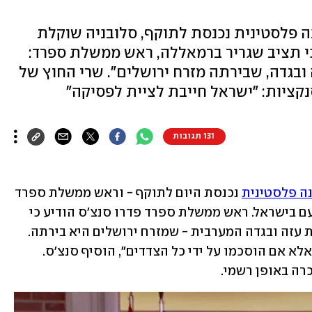
נה פלסטינית נכנסת לתוקף, סלובניה שוקלת
כי תציב שגריר ברמאללה, ראש ממשלת ספרד:
ובגדה, שבירתה מזרח ירושלים". שרי החוץ של
סנקציות: "ישראל חייבת לציית לפסיקה"
131 תגובות
נה פלסטינית
 נכנסת היום לתוקף - וראש ממשלת ספרד 
מסר פרטים חדשים על הצעד, שהוביל לזעם בישראל. ראש ממשלת ספרד פדרו סנצ'ס הודיע כי 
מדינתו מכירה במדינה פלסטינית, ברצועת עזה ובגדה המערבית - שמזרח ירושלים היא בירתה. 
"ספרד לא תכיר בשינויים לגבולות 1967, אלא אם הוסכמו על ידי כל הצדדים", הוסיף סנצ'ס. 
ה באופן רשמי.