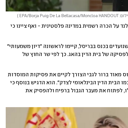
EPA/Borja Puig De La Bellacasa/Moncloa HA 
)
שעות לאחר מכן, הודיעה גם ממשלת אירלנד על הכרה רשמית במדינה פלסטינית - ואף ציינו כי 
במקביל, שרי החוץ של האיחוד האירופי, שנועדים בכנס בבריסל, קיימו לראשונה "דיון משמעותי" 
על סנקציות נגד ישראל, אם זו לא תציית לפסיקה של בית הדין בהאג. כך לפי שר החוץ של 
בתדרוך לעיתונאים הוא אמר: "יש קונצנזוס מאוד ברור לגבי הצורך לקיים את פסיקות המוסדות 
ההומניטריים והמשפטיים הבינלאומיים כמו הבית הדין הבינלאומי לצדק". הוא הדגיש בנוסף כי 
על ישראל "לדבוק בהוראות הזמניות הללו, לפתוח את מעבר הגבול ברפיח ולהפסיק את 