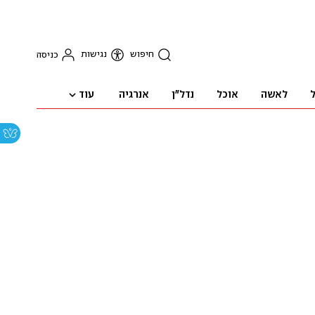
חיפוש
נגישות
כניסה
עוד
ל
לאשה
אוכל
נדל"ן
אנרגיה