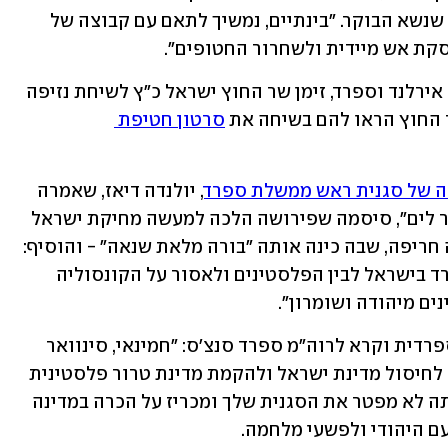
המחוקקים במדינה", אמר גולוב בהצהרה שנשא הבוקר. "בינתיים, נמשיך לתאם עם קבוצה של 
סקת אש מיידית ולשחרור החטופים".
לאחר ההודעה בשבוע שעבר של נורבגיה, אירלנד וספרד, זימן שר החוץ ישראל כ"ץ לשיחת נזיפה 
ד החוץ הראו להם בשיחה את 
סרטון חטיפת 
 של סגנית ראש ממשלת ספרד
, יולנדה דיאז, שאמרה 
בסרטון רשמי כי "פלסטין תשוחרר מהנהר לים", סיסמה שפירושה הלכה למעשה מחיקת ישראל 
מהמפה. בתגובה, השר כ"ץ פרסם הצהרה חריפה, שבה כינה אותה "בורה מלאת שנאה" - והוסיף: 
"החלטתי לנתק את הקשר בין נציגות ספרד בישראל לבין הפלסטינים ולאסור על הקונסוליה 
ם מיהודה ושומרון". 
כ"ץ הגיב גם הבוקר בחריפות להכרזה הספרדית וקרא לרוה"מ ספרד סנצ'ס: "חמינאי, סינוואר 
וסגנית רוה"מ ספרד יולנדה דיאז קוראים לחיסול מדינת ישראל ולהקמת מדינת טרור פלסטינית 
איסלאמית מהנהר ועד הים. סנצ'ס, כשאתה לא מפטר את הסגנית שלך ומכריז על הכרה במדינה 
 היהודי ולפשעי מלחמה.