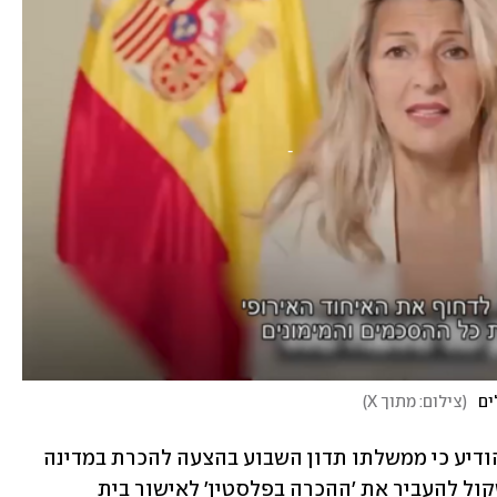
ים
(
צילום: מתוך X
)
גם ראש ממשלת סלובניה, רוברט גולוב, הודיע כי ממשלתו תדון השבוע בהצעה להכרת במדינה 
פלסטינית. "ישיבת הממשלה בחמישי תשקול להעביר את 'ההכרה בפלסטין' לאישור בית 