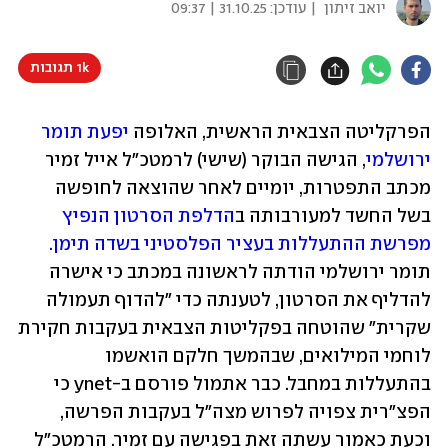
יואב זיתון
| עודכן:
31.10.25 | 09:37
1k תגובות
הפרקליטה הצבאית הראשית, האלופה 
יפעת תומר 
ירושלמי
, הגישה הבוקר (שישי) לרמטכ"ל אייל זמיר 
מכתב התפטרות, יומיים לאחר שהוצאה לחופשה 
בשל החשד למעורבותה ב
הדלפת הסרטון הנפיץ 
מפרשת ההתעללות בעציר הפלסטיני בשדה תימן.
תומר ירושלמי הודתה לראשונה במכתב כי אישרה 
להדליף את הסרטון, לטענתה כדי "להדוף תעמולה 
שקרית" שהוטחה בפקליטות הצבאית בעקבות חקירת 
לוחמי המילואים, שבהמשך חלקם הואשמו 
בהתעללות במחבל. כבר אתמול פורסם ב-ynet כי 
הפצ"רית צפויה לפרוש מצה"ל בעקבות הפרשה, 
וכעת כאמור עשתה זאת בפגישה עם זמיר. הרמטכ"ל 