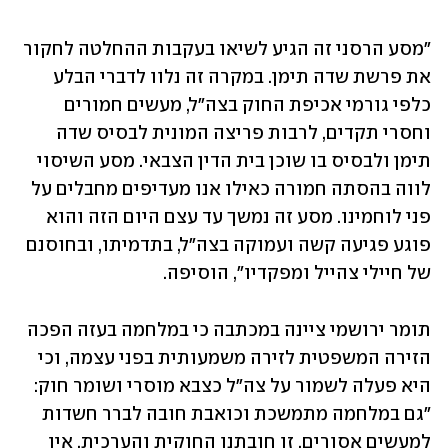
"מסע הרסני זה הגיע לשיאו בעקבות ההחלטה לחקור 
את פרשת שדה תימן. במקרה זה נלוו לדברי הבלע 
כלפי גורמי אכיפת החוק בצה"ל, מעשים חמורים 
וחסרי תקדים, לרבות פריצה המונית לבסיס שדה 
תימן ולבסיס בו שוכן בית הדין הצבאי. מסע השיסוי 
לווה בהסתה חמורה כאילו אנו מעדיפים מחבלים על 
פני לוחמינו. מסע זה נמשך עד עצם היום הזה והוא 
פוגע פגיעה קשה ועמוקה בצה"ל, בתדמיתו, ובחוסנם 
של חיילי צהייל ומפקדיו", הוסיפה.
תומר ירושמי ציינה במכתבה כי במלחמה בעזה הפכה 
הזירה המשפטית לזירה משמעותית בפני עצמה, וכי 
היא פעלה לשמור על צה"ל כצבא מוסרי ושומר חוק: 
"גם במלחמה מתמשכת וכואבת חובה לברר חשדות 
למעשים אסורים. זו חובתנו החוקית והערכית. אין 