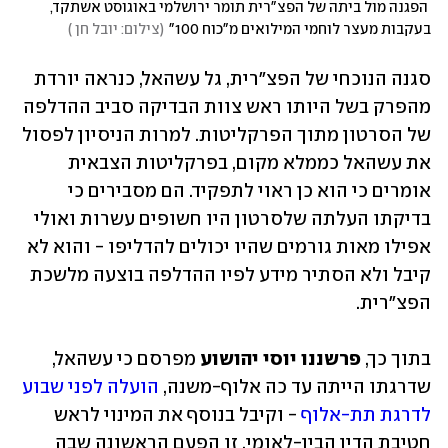
 הפגנה מול ביתה של הפצ"רית תומר ירושלמי באוגוסט אשתקד, 
בעקבות מעצר לוחמי המילואים מ"כוח 100"
(
צילום: יובל חן 
)
סגנה הנוכחי של הפצ"רית, גל עשהאל, כנראה יורדת 
מהפרק בשל היותו ראש צוות הבדיקה סביב ההדלפה 
של הסרטון מתוך הפרקליטות. למרות הניסיון לפסול 
את עשהאל כממלא מקום, בפרקליטות הצבאית 
אומרים כי הוא כן ראוי לתפקיד. הם מסבירים כי 
בדיקתו העלתה שלסרטון היו חשופים עשרות ואולי 
אפילו מאות גורמים שהיו יכולים להדליפו - והוא לא 
קיבל ולא הסתיר מידע לפיו ההדלפה בוצעה מלשכת 
הפצ"רית.
בתוך כך, 
פרשננו יוסי יהושוע
 מפרסם כי עשהאל, 
שדרגתו הייתה עד כה אלוף-משנה, 
הועלה לפני שבוע 
לדרגת תת-אלוף
 - וקיבל בנוסף את המינוי לראש 
חטיבת הדין הבין-לאומי. זו הפעם הראשונה שבה 