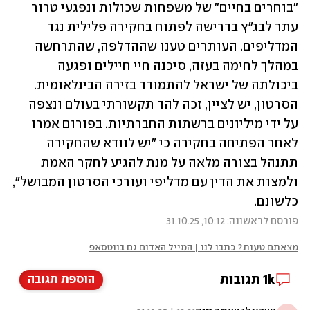
"בוחרים בחיים" של משפחות שכולות ונפגעי טרור 
עתר לבג"ץ בדרישה לפתוח בחקירה פלילית נגד 
המדליפים. העותרים טענו שההדלפה, שהתרחשה 
במהלך לחימה בעזה, סיכנה חיי חיילים ופגעה 
ביכולתה של ישראל להתמודד בזירה הבינלאומית. 
הסרטון, יש לציין, זכה להד תקשורתי בעולם ונצפה 
על ידי מיליונים ברשתות החברתיות. בפורום אמרו 
לאחר הפתיחה בחקירה כי "יש לוודא שהחקירה 
תתנהל בצורה מלאה על מנת להגיע לחקר האמת 
ולמצות את הדין עם מדליפי ועורכי הסרטון המבושל", 
כלשונם. 
פורסם לראשונה: 10:12, 31.10.25
מצאתם טעות? כתבו לנו | המייל האדום גם בווטסאפ
1k
תגובות
הוספת תגובה