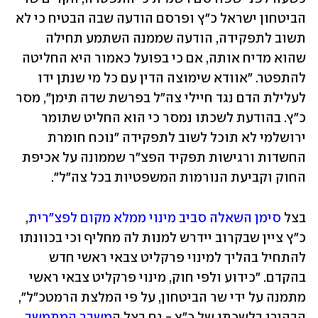
הביטחון ישראל כ"ץ ופרסם הודעה שבה הבטיח כי לא 
תשוב לתפקידה, הודעה שממנה השתמע תחילה 
שהוא מדיח אותה, אם כי בפועל כאמור היא החליטה 
להתפטר. "אוודא שימוצה הדין עם כל מי שנתן ידו 
לעלילת הדם נגד חיילי צה"ל בפרשת שדה תימן", מסר 
כ"ץ. בהודעת לשכתו נמסר כי הוא החליט שתומר 
ירושלמי לא תוכל לשוב לתפקידה "נוכח חומרת 
החשדות ורגישות תפקיד הפצ"ר שממונה על אכיפת 
החוק וקביעת הנורמות המשפטיות בכל צה"ל".
בצל 
סימן השאלה סביב מינוי ממלא מקום לפצ"רית
, 
כ"ץ ציין שבקרוב יידרש למנות לה מחליף וכי בכוונתו 
להתחיל בהליך למינוי פרקליט צבאי ראשי חדש 
בהקדם. "כידוע ולפי חוק, מינוי פרקליט צבאי ראשי 
מתמנה על ידי שר הביטחון, על פי המלצת הרמטכ"ל", 
הבהירו בלשכתו של כ"ץ - גם בצל ה
משבר המתמשך 