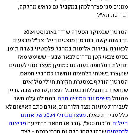
ממנים סגן פצ"ר לכהן במקביל גם כראש מחלקה, 
ובדרגת תא"ל.
הסרטון שבמוקד הסערה שודר באוגוסט 2024 
בחדשות קשת. בסרטון מוצגים חיילי צה"ל מבצעים 
לכאורה עבירות אלימות במחבל פלסטיני בשדה תימן, 
בסיס צבאי קטן מדרום לבאר שבע - ששימש מאז 
תחילת המלחמה בעזה גם כמתקן מעצר זמני לעזתים 
שנעצרו בשטחי הלחימה ונחשדו כמחבלי חמאס. 
הסרטון הודלף במסגרת חקירת חיילי מילואים 
שנחשדו בהתעללות במחבל העצור, פרשה שבה עדיין 
מתנהל 
משפט נגד חמישה מהם
. בתחילה עלה חשד 
לעבירות מיניות מצד הלוחמים, אולם כתב האישום לא 
כלל עבירות כאלו. 
מעצרם ביולי 2024 של אותם 
חיילים
, מ"כוח 100", עורר אז מחאה רבתי עם 
פריצות 
לבסיסים
 שבהן לקחו חלק גם חברי כנסת - לצד 