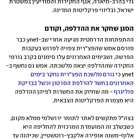
גלי בהרב-מיארה, אגף החקירות והמודיעין במשטרת 
ישראל, ובליווי פרקליטות המדינה. 
הסגן שחקר את ההדלפה, וקודם
ההתפתחות הדרמטית מגיעה אחרי שב-ynet כבר 
פורסם אמש שהפצ"רית צפויה לפרוש בעקבות 
הפרשה, ושבימים האחרונים עלו סימנים בקרב גורמי 
החקירה שההדלפה יצאה מלשכתה. אמש גם נחשף ב-
ynet כי 
גורם מלשכת הפצ"רית נחקר בימים 
האחרונים בחשד להדלפת הסרטון וכשל בבדיקת 
פוליגרף
 - מה שחיזק את החשדות לפיהן ההדלפה 
היא מצמרת הפרקליטות הצבאית.
בצה"ל מתקשים לאתר לתומר ירושלמי ממלא מקום, 
כשבשלב זה המועמדת המרכזית להחליפה היא 
אלוף-משנה אופירה אלקבץ-רוטשטיין, שכיהנה עד 