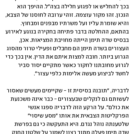
בכך להחליש או לפגוע חלילה בצה"ל. ההיפך הוא 
הנכון. זהו מקור עוצמה. זוהי ערובה לחוסנו של הצבא, 
והיא שומרת עליו ועל משרתיו מבפנים ומבחוץ. 
בהתאם, ההחלטה בדבר פתיחה בחקירה בנוגע לאירוע 
בבסיס שדה תימן הייתה מחויבת המציאות. אכן, 
העצורים בשדה תימן הם מחבלים ופעילי טרור מהסוג 
הגרוע ביותר. חובה למצות איתם את הדין. אין בכך כדי 
לגרוע מחובתנו לחקור כאשר מתקיים יסוד סביר 
לחשד לביצוע מעשה אלימות כלפי עצור".
לדבריה, "תובנה בסיסית זו - שקיימים מעשים שאסור 
לעשותם גם לנקלים שבעצורים - כבר אינה משכנעת 
את כולם". על הרקע הזה לדבריה ספגו אנשי 
הפרקליטות הצבאית את אותו "מסע שיסוי" 
שלטענתה נוהל נגדם. היא התעקשה כי גם בפרשת 
שדה תימן פעלה מתוך רצון לשמור על שלטון החוק 