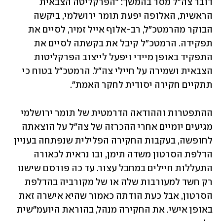
דובר צה"ל מסר בהמשך: "הפרקליטה הצבאית 
הראשית, האלופה יפעת תומר ירושלמי, ביקשה 
הבוקר מהרמטכ״ל, רב-אלוף אייל זמיר, לסיים את 
תפקידה. הרמטכ״ל קיבל את בקשתה לסיים את 
התפקיד באופן מיידי ויפעל לייצוב הפרקליטות 
הצבאית ושמירה על חיילי צה״ל. הרמטכ״ל בטוח כי 
תתקיים חקירה יסודית לחקר האמת".
ההתפטרות וההודאה הדרמטית של תומר ירושלמי 
מגיעים יומיים אחרי ההכרזה של צה"ל על הוצאתה 
לחופשה, בעקבות החקירה הפלילית שנפתחה בעניין 
הדלפת הסרטון משדה תימן, ובו נראית לכאורה 
התעללות חיילים במחבל עצור. עד כה פורסם שישנו 
רק חשד למעורבות שלה או של מקורביה בהדלפת 
הסרטון, אבל כעת הודתה כאמור שהיא אישרה זאת 
באופן אישי. את החקירה מנהל, בהוראת היועמ"שית 