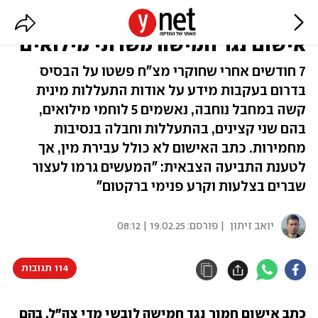
פרשת ההתעללות בשדה תימן: כתב
אישום נגד חמישה משרתי מילואים
7 חודשים אחרי שחוקרי מצ"ח פשטו על הבסיס
בדרום בעקבות מידע על אודות התעללות מינית
קשה במחבל נוחבה, נאשמים 5 לוחמי מילואים,
בהם שני קצינים, בהתעללות וחבלה בנסיבות
מחמירות. כתב האישום לא כולל עבירת מין, אך
לטענת התביעה הצבאית: "המעשים גרמו לעצור
שברים בצלעות וקרע פנימי ברקטום"
יואב זיתון
| פורסם:
19.02.25 | 08:12
114 תגובות
כתב אישום חמור נגד חמישה לובשי מדי צה"ל, בהם 