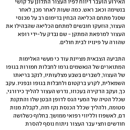
האירוע הועבר דיווח לפיו העצור התלונן על קושי 
בנשימה וכאב ראש. כמה שעות לאחר מכן, לאחר 
שסגל מתחם הכליאה הבחין בדימום רב על מכנסי 
העצור, הוזעקו חובשים למתחם הכליאה שהבהילו את 
העצור למרפאת המתקן - שם נבדק על-ידי רופא 
שהורה על פינויו לבית חולים.
התביעה הצבאית מציינת עוד כי מעשי האלימות 
המתוארים של הנאשמים גרמו לחבלות חמורות בגופו 
של העצור, לשברים בשבע מצלעותיו, לנקב בריאתו 
השמאלית, לקרע ברקטום ולחבלות בגופו ובפניו. עקב 
כך, ועקב הדקירה בעכוזו, נדרש העצור להליך כירורגי, 
שכלל הטיה של המעי הגס לדופן הבטן שלו והתקנת 
סטומה, ולהליך שכלל הכנסת נקז חזה, לקבלת מנות 
דם, לאשפוז ולליווי רפואי ממושך. בחלוף כשלושה 
חודשים וחצי עבר העצור ניתוח נוסף להסרת 