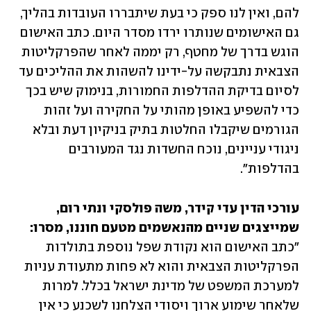
להם, ואין לנו ספק כי בעת שיתבררו העובדות בהליך, 
גם האישומים שנותרו ירדו מסדר היום. כתב האישום 
הוגש בדרך של מחטף, רק יממה לאחר שהפרקליטות 
הצבאית נתבקשה על-ידינו להשהות את ההליכים עד 
לסיום בדיקת ההדלפות החמורות, בנימוק שיש בכך 
כדי להשפיע באופן מהותי על החקירה ועל זהות 
הגורמים שיקבלו החלטות בתיק בניקיון דעת ובלא 
ניגודי עניינים, נוכח החשדות נגד המעורבים 
בהדלפות".
עורכי הדין עדי קידר, משה פולסקי ונתי רום, 
שמייצגים שניים מהנאשמים מטעם חוננו, מסרו:
"כתב האישום הוא נקודת שפל נוספת בתולדות 
הפרקליטות הצבאית והוא לא פחות מתעודת עניות 
למערכת המשפט של מדינת ישראל בכלל. למרות 
שלאחר שימוע ארוך ויסודי הצלחנו לשכנע כי אין 