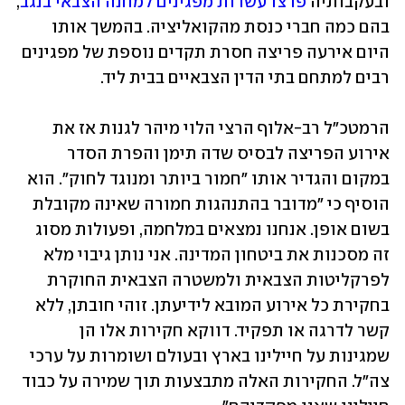
ובעקבותיה 
פרצו עשרות מפגינים למחנה הצבאי בנגב
, 
בהם כמה חברי כנסת מהקואליציה. בהמשך אותו 
היום אירעה פריצה חסרת תקדים נוספת של מפגינים 
רבים למתחם בתי הדין הצבאיים בבית ליד.
הרמטכ"ל רב-אלוף הרצי הלוי מיהר לגנות אז את 
אירוע הפריצה לבסיס שדה תימן והפרת הסדר 
במקום והגדיר אותו "חמור ביותר ומנוגד לחוק". הוא 
הוסיף כי "מדובר בהתנהגות חמורה שאינה מקובלת 
בשום אופן. אנחנו נמצאים במלחמה, ופעולות מסוג 
זה מסכנות את ביטחון המדינה. אני נותן גיבוי מלא 
לפרקליטות הצבאית ולמשטרה הצבאית החוקרת 
בחקירת כל אירוע המובא לידיעתן. זוהי חובתן, ללא 
קשר לדרגה או תפקיד. דווקא חקירות אלו הן 
שמגינות על חיילינו בארץ ובעולם ושומרות על ערכי 
צה"ל. החקירות האלה מתבצעות תוך שמירה על כבוד 