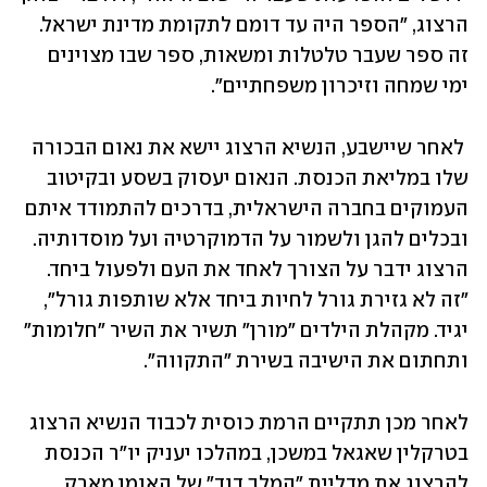
הרצוג, "הספר היה עד דומם לתקומת מדינת ישראל. 
זה ספר שעבר טלטלות ומשאות, ספר שבו מצוינים 
ימי שמחה וזיכרון משפחתיים". 
 לאחר שיישבע, הנשיא הרצוג יישא את נאום הבכורה 
שלו במליאת הכנסת. הנאום יעסוק בשסע ובקיטוב 
העמוקים בחברה הישראלית, בדרכים להתמודד איתם 
ובכלים להגן ולשמור על הדמוקרטיה ועל מוסדותיה. 
הרצוג ידבר על הצורך לאחד את העם ולפעול ביחד. 
"זה לא גזירת גורל לחיות ביחד אלא שותפות גורל", 
יגיד. מקהלת הילדים "מורן" תשיר את השיר "חלומות" 
ותחתום את הישיבה בשירת "התקווה".
לאחר מכן תתקיים הרמת כוסית לכבוד הנשיא הרצוג 
בטרקלין שאגאל במשכן, במהלכו יעניק יו"ר הכנסת 
להרצוג את מדליית "המלך דוד" של האומן מארק 