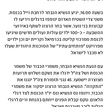
בשעה 16:00, יגיע הנשיא הנבחר לרחבת וייל בכנסת. 
משני צדי השטיח האדום ינופפו בדגלים ויריעו לו 
קבוצות בני נוער, אשר בחר הרצוג לשתף באירועי 
ההשבעה - כ-100 ילדים עולות ועולים חדשים שיגיעו 
לכנסת ממרכזי קליטה בכרמיאל וקריית ים וכן ילדים 
מפרויקט "פותחים עתיד" של הסוכנות היהודית שעלו 
לא מכבר לישראל. 
עם הגעת הנשיא הנבחר, משמרי הכבוד של משמר 
הכנסת ושל צה"ל ידגלו את נשקם ושלוש תרועות 
חצוצרה יישמעו. 45 נגני תזמורת צה"ל ינגנו את 
"התקווה". הנשיא הנבחר הרצוג יסקור את משמרי 
הכבוד, ויונפו נס הנשיא ונס יו"ר הכנסת לצד דגלי 
הלאום. טקס קבלת הפנים ייחתם בהנחת זרים לרגלי 
הגלעד לזכר מערכות ישראל.