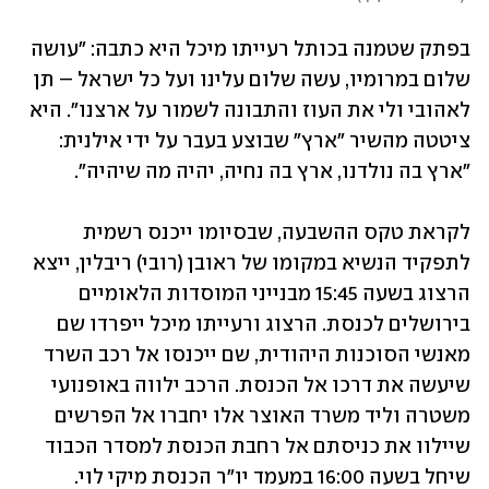
בפתק שטמנה בכותל רעייתו מיכל היא כתבה: "עושה 
שלום במרומיו, עשה שלום עלינו ועל כל ישראל – תן 
לאהובי ולי את העוז והתבונה לשמור על ארצנו". היא 
ציטטה מהשיר "ארץ" שבוצע בעבר על ידי אילנית: 
"ארץ בה נולדנו, ארץ בה נחיה, יהיה מה שיהיה". 
לקראת טקס ההשבעה, שבסיומו ייכנס רשמית 
לתפקיד הנשיא במקומו של ראובן (רובי) ריבלין, ייצא 
הרצוג בשעה 15:45 מבנייני המוסדות הלאומיים 
בירושלים לכנסת. הרצוג ורעייתו מיכל ייפרדו שם 
מאנשי הסוכנות היהודית, שם ייכנסו אל רכב השרד 
שיעשה את דרכו אל הכנסת. הרכב ילווה באופנועי 
משטרה וליד משרד האוצר אלו יחברו אל הפרשים 
שיילוו את כניסתם אל רחבת הכנסת למסדר הכבוד 
שיחל בשעה 16:00 במעמד יו"ר הכנסת מיקי לוי.