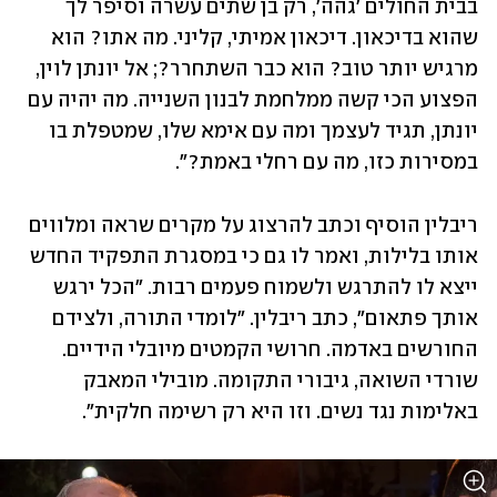
בבית החולים 'גהה', רק בן שתים עשרה וסיפר לך 
שהוא בדיכאון. דיכאון אמיתי, קליני. מה אתו? הוא 
מרגיש יותר טוב? הוא כבר השתחרר?; אל יונתן לוין, 
הפצוע הכי קשה ממלחמת לבנון השנייה. מה יהיה עם 
יונתן, תגיד לעצמך ומה עם אימא שלו, שמטפלת בו 
במסירות כזו, מה עם רחלי באמת?".
ריבלין הוסיף וכתב להרצוג על מקרים שראה ומלווים 
אותו בלילות, ואמר לו גם כי במסגרת התפקיד החדש 
ייצא לו להתרגש ולשמוח פעמים רבות. "הכל ירגש 
אותך פתאום", כתב ריבלין. "לומדי התורה, ולצידם 
החורשים באדמה. חרושי הקמטים מיובלי הידיים. 
שורדי השואה, גיבורי התקומה. מובילי המאבק 
באלימות נגד נשים. וזו היא רק רשימה חלקית".