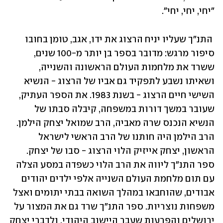
"יחי, יחי, יחי". 
 התנ"ך שעליו יניח הרצוג את ידו, אגב, טומן בחובו 
סיפור מרגש: מדובר בספר בן יותר מ-100 שנים, 
ששרד את מלחמות העולם הראשונה והשנייה, 
ושאיתו נשבע לתפקיד גם אביו של הרצוג - הנשיא 
השישי חיים הרצוג - בשנת 1983. את הספר העתיק, 
שעובר במשך דורות במשפחה, קיבלה סבתו של 
הנשיא הנכנס שרה מאביה, הרב שמואל יצחק הילמן. 
הרב הילמן היה חותנו של הרב הראשי לישראל 
הראשון, יצחק אייזיק הלוי הרצוג - סבו של יצחק. 
ספר התנ"ך ליווה את הרב הלוי כשפדה במסע הצלה 
עם תום מלחמת העולם השנייה אלפי ילדים יהודים 
אבודים, שהוחבאו במהלך השואה בבתי יתומים ואצל 
משפחות נוצריות. ספר התנ"ך שרד גם את המצור על 
ירושלים והפרעות שעבר היישוב היהודי, ולדברי יצחק 