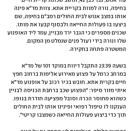
עוד אמש, גבר כבן 42, תושב שכונת קריית חיים 
בחיפה, נורה למוות בקריית אתא. צוות מד"א פינה 
אותו במצב אנוש לבית החולים רמב"ם בחיפה, שם 
ביצעו בו פעולות החייאה ולבסוף קבעו את מותו. 
שכנים מספרים כי הגבר ירד מבניין, עמד ליד האופנוע 
שלו ונורה בידי רעול פנים שנמלט מן המקום. 
המשטרה פתחה בחקירה.
בשעה 23:39 התקבל דיווח במוקד 101 של מד"א 
במרחב כרמל על פצוע מאירוע אלימות ברחוב חפץ 
חיים בקרית אתא. חובש בכיר רכוב על אופנוע מד"א 
איתי מזור סיפר: "הפצוע שכב ברחבת הכניסה לבניין 
כשהוא מחוסר הכרה וסובל מפציעה חודרת בגופו. 
הענקנו לו טיפול רפואי ופינינו אותו לבית החולים 
תוך כדי ביצוע פעולות החייאה כשמצבו קריטי".