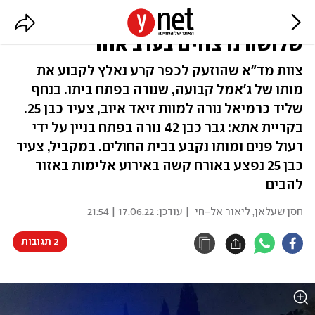
בכפר קרע, בנחף ובקריית אתא:
שלושה נרצחים בערב אחד
צוות מד"א שהוזעק לכפר קרע נאלץ לקבוע את
מותו של ג'אמל קבועה, שנורה בפתח ביתו. בנחף
שליד כרמיאל נורה למוות זיאד איוב, צעיר כבן 25.
בקריית אתא: גבר כבן 42 נורה בפתח בניין על ידי
רעול פנים ומותו נקבע בבית החולים. במקביל, צעיר
כבן 25 נפצע באורח קשה באירוע אלימות באזור
להבים
חסן שעלאן
,
ליאור אל-חי
| עודכן:
17.06.22 | 21:54
2 תגובות