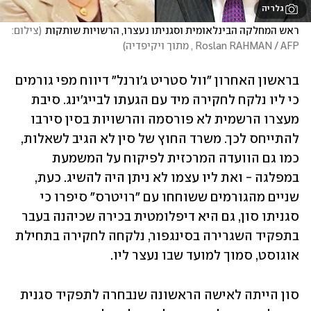
גלריה
ראש המחלקה הבינלאומית וסגניתו נעצרו, הרשויות שותקות
(
צילום: 
Roslan RAHMAN / AFP , מתוך ויקיפדיה
)
בראשון האחרון "וול סטריט ג'ורנל" דיווח מפי גורמים 
כי ליו נלקח לחקירה מיד עם הגעתו לבייג'ינג. סיבת 
מעצרו הרשמית לא פורסמה והרשויות בסין סירבו 
להתייחס לכך. משרד החוץ של סין לא הגיב לשאלות, 
כמו גם הוועדה המרכזית לפיקוח על המשמעת 
במפלגה - ואת ליו עצמו לא ניתן היה להשיג. כעת, 
שניים מהגורמים ששוחחו עם "רויטרס" סיפרו כי 
סגניתו סון, גם היא דיפלומטית בכירה שכיהנה בעבר 
בתפקיד השגרירה בסינגפור, נלקחה לחקירה בתחילת 
אוגוסט, סמוך למועד שבו נעצר ליו. 
סון הייתה לאישה הראשונה שנבחרה לתפקיד סגנית 