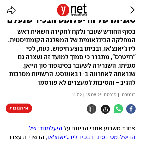
שוב "טיהורי משמעת" בסין? נעצרה
סגניתו של הדיפלומט הבכיר שנעלם
בסוף החודש שעבר נלקח לחקירה חשאית ראש
המחלקה הבינלאומית של המפלגה הקומוניסטית,
ליו ג'יאנצ'או, ובביתו בוצע חיפוש. כעת, לפי
"רויטרס", מתברר כי סמוך למועד זה נעצרה גם
סגניתו, השגרירה לשעבר בסינגפור סון הייאן,
שנראתה לאחרונה ב-1 באוגוסט. הרשויות מסרבות
להגיב - והסיבות למעצרים לא פורסמו
רויטרס
| פורסם:
15.08.25 | 11:02
14 תגובות
פחות משבוע אחרי הדיווח על 
היעלמותו של 
הדיפלומט הסיני הבכיר ליו ג'יאנצ'או
, הרשויות עצרו 