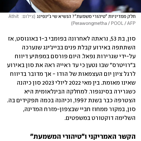
חלק ממדיניות "טיהורי משמעת"? הנשיא שי ג'ינפינג
(
צילום:  Athit 
)
Perawongmetha / POOL / AFP
סון, בת 53, נראתה לאחרונה בפומבי ב-1 באוגוסט, אז 
השתתפה באירוע קבלת פנים בבייג'ינג שנערכה 
על-ידי שגרירות נפאל. היום פורסם במפתיע דיווח 
ב"רויטרס" שבו נטען כי עד ראייה ראה את סון באירוע 
לרגל ציון יום העצמאות של הודו - אך מדובר בדיווח 
שאינו מאומת. בין מאי 2022 ליולי 2023 סון כיהנה 
כשגרירה בסינגפור. למחלקה הבינלאומית היא 
הצטרפה כבר בשנת 1997, וכיהנה בכמה תפקידים בה. 
סון, במקור ממחוז חביי שבצפון-מזרח המדינה, 
השלימה דוקטורט במשפטים.
הקשר האמריקני ו"טיהורי המשמעת"