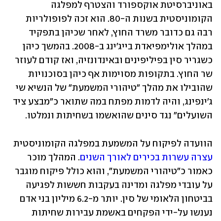
באוניברסיטת אוקספורד והצטרף למפלגה 
הקומוניסטית בשנות ה-80. הוא זכה לפופולריות 
רבה גם כדובר משרד החוץ, לאחר שכיהן בתפקיד 
במהלך אולימפיאדת בייג'ינג ב-2008. בהמשך כיהן 
כשגריר סין בפיליפינים ובאינדונזיה, ואז קודם לעוזר 
שר החוץ. בתקופות מסוימות אף כיהן בסוכנויות 
שהובילו את מהלך "טיהורי המשמעת" של הנשיא שי 
ג'ינפינג, והיה לדמות מפתח במה שתואר כ"מבצע ציד 
השועלים" נגד סינים שהואשמו בשחיתות ונמלטו.
הוועדה לפיקוח על המשמעת במפלגה הקומוניסטית 
עצרה עשרות בכירים לאורך השנים
. המהלך מוכר 
כאמור כ"טיהורי המשמעת", והוא כולל פיקוח מוגבר 
על עובדי מפלגה ומדינה בעקבות חששות לפגיעה 
בביטחון הלאומי של סין. יותר מ-6.2 מיליון בני אדם 
נענשו על-ידי הפקחים באשמת עבירות שחיתות 