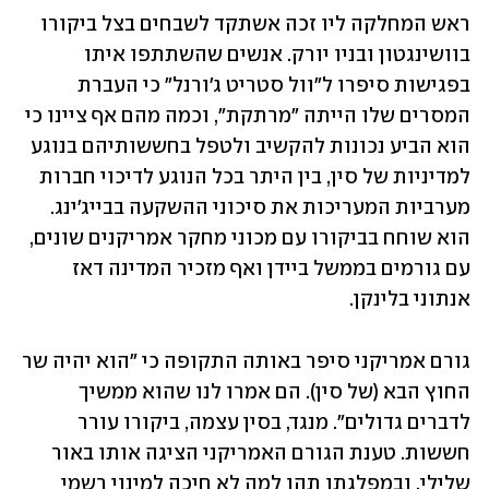
ראש המחלקה ליו זכה אשתקד לשבחים בצל ביקורו 
בוושינגטון ובניו יורק. אנשים שהשתתפו איתו 
בפגישות סיפרו ל"וול סטריט ג'ורנל" כי העברת 
המסרים שלו הייתה "מרתקת", וכמה מהם אף ציינו כי 
הוא הביע נכונות להקשיב ולטפל בחששותיהם בנוגע 
למדיניות של סין, בין היתר בכל הנוגע לדיכוי חברות 
מערביות המעריכות את סיכוני ההשקעה בבייג'ינג. 
הוא שוחח בביקורו עם מכוני מחקר אמריקנים שונים, 
עם גורמים בממשל ביידן ואף מזכיר המדינה דאז 
אנתוני בלינקן.
גורם אמריקני סיפר באותה התקופה כי "הוא יהיה שר 
החוץ הבא (של סין). הם אמרו לנו שהוא ממשיך 
לדברים גדולים". מנגד, בסין עצמה, ביקורו עורר 
חששות. טענת הגורם האמריקני הציגה אותו באור 
שלילי, ובמפלגתו תהו למה לא חיכה למינוי רשמי 