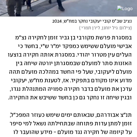
נציב שב"ס קובי יעקובי נחקר במח"ש, 2024
(
צילום: גיל יוחנן, לירן תמרי 
)
במסגרת פרשת מקורבי בן גביר זומן לחקירה נצ"מ 
אבישי מועלם ששימש כמפקד ימ"ר ש"י, בחשד כי 
העלים עין מטרור יהודי. במסגרת אותה חקירה בוצעו 
האזנות סתר למועלם שבמסגרתן יורטה שיחה בין 
מועלם ליעקובי, שעל פי החשד במהלכה מועלם תהה 
מדוע אינו מקודם בתפקיד. אז, לטענת מח"ש, יעקובי 
עדכן את מועלם בדבר חקירה סמויה המתנהלת נגדו, 
ובגין שיחה זו נחקר גם כן בחשד ששיבש את החקירה.
תנ"צ אבודרהם, שבאותם ימים שימש כעוזר המפכ"ל, 
זומן למתן עדות פתוחה שבתחילתה נשאל למי סיפר 
על קיומה של חקירה נגד מועלם - מידע שהועבר לו 