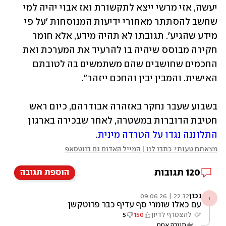
יעשה, אזי מרשי ייצא לתקשורת ואז אבוי יהיה למי 
שחשב להסתתר מאחורי ידיעות המנוסחות 'על פי 
מידע שהגיע'. תגובתו לא תהיה מידע, אלא חומר 
חקירה מבוסס שיהיה בו להרעיד את המערכת ואת 
החכמים שחושבים שהם משתמשים בה לטובתם 
האישית. והמבין יבין והחכם ייזהר".
בשבוע שעבר נחקר באזהרה אבודרהם, כיום ראש 
חטיבת הדוברות במשטרה, לאחר שבכירה בארגון 
התלוננה נגדו על הטרדה מינית
.
מצאתם טעות? כתבו לנו | המייל האדום גם בווטסאפ
120
תגובות
הוספת תגובה
נכון
22:32 | 09.06.26
נ
עם כאלו שומרי סף עדיף כבר פרוטקשן
להצטרף לדיון
150
5
תגובה אחת