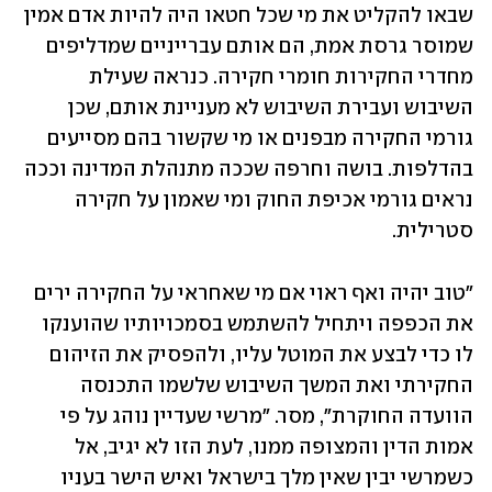
שבאו להקליט את מי שכל חטאו היה להיות אדם אמין 
שמוסר גרסת אמת, הם אותם עברייניים שמדליפים 
מחדרי החקירות חומרי חקירה. כנראה שעילת 
השיבוש ועבירת השיבוש לא מעניינת אותם, שכן 
גורמי החקירה מבפנים או מי שקשור בהם מסייעים 
בהדלפות. בושה וחרפה שככה מתנהלת המדינה וככה 
נראים גורמי אכיפת החוק ומי שאמון על חקירה 
סטרילית.
"טוב יהיה ואף ראוי אם מי שאחראי על החקירה ירים 
את הכפפה ויתחיל להשתמש בסמכויותיו שהוענקו 
לו כדי לבצע את המוטל עליו, ולהפסיק את הזיהום 
החקירתי ואת המשך השיבוש שלשמו התכנסה 
הוועדה החוקרת", מסר. "מרשי שעדיין נוהג על פי 
אמות הדין והמצופה ממנו, לעת הזו לא יגיב, אל 
כשמרשי יבין שאין מלך בישראל ואיש הישר בעניו 