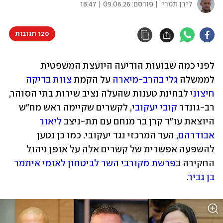
לירן תמרי
| פורסם:
09.06.26 | 18:47
120 תגובות
לפני כמה שבועות הודיעה היועצת המשפטית 
לממשלה 
גלי בהרב-מיארה
 על הקמת 
צוות בדיקה 
חיצוני
 לבחינת טענות שהעלה נציב שירות בתי הסוהר, 
רב-גונדר 
קובי יעקובי
, לקשרים שקיימה ראש מח"ש 
היוצאת עו"ד קרן בר מנחם עם תת-ניצב 
ליאור 
אבודרהם
, העד המרכזי נגד יעקובי. כמו כן נטען 
להשפעה אפשרית של קשרים אלה על אופן ניהול 
החקירה ב
פרשת מקורבי השר לביטחון לאומי איתמר 
בן גביר
.