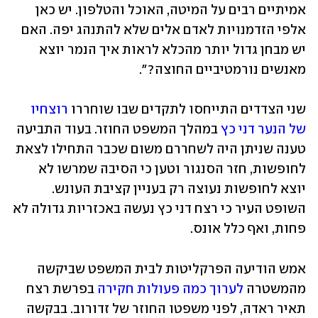
אמיתיים רבים על המיטה, האוכל והטלפון. יש כאן 
אלפי הזדמנויות לאדם אלים שלא להתנהג יפה. האם 
יש מבחן גדול יותר מהכלא לראות איך הנמר יוצא 
מאנשים נורמטיביים החוצה?".
שני הצדדים התייחסו לתקדים שבו שוחררו 
רוצחיו 
של הנער דני כץ
 במהלך המשפט החוזר. בעוד התביעה 
טענה שניתן היה לשחררם משום שכבר התחילו לצאת 
לחופשות, חזר הסנגור וטען כי הסיבה שמרשו לא 
יוצא לחופשות נעוצה רק בעניין קציבת העונש. 
השופט העיר כי רצח דני כץ נעשה באכזריות גדולה לא 
פחות, ואף כלל אונס.
אמש הודיעה הפרקליטות לבית המשפט שביקשה 
מהמשטרה 
לערוך כמה פעולות חקירה
 בפרשת רצח 
תאיר ראדה
, לפני 
משפטו החוזר של זדורוב
. בבקשה 