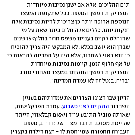
תום ההליכים, אלא אם ישנן נסיבות מיוחדות 
המצדיקות המשך המעצר. ככל שתקופת המעצר 
הנוספת ארוכה יותר, כן צריכות להיות נסיבות אלה 
חזקות יותר. כללים אלה חלים ביתר שאת על מי 
שהוחלט לקיים בעניינו משפט חוזר בחלוף 15 שנים 
שבהן הוא יושב בכלא. לא המבקש היה צריך להוכיח 
כי הוא ראוי לשחרור, אלא היה על המדינה להראות כי 
על אף חלוף הזמן, קיימות נסיבות מיוחדות 
המצדיקות המשך החזקתו במעצר מאחורי סורג 
ובריח. בנטל זה לא עמדה המדינה".
הדיון שבו הציגו הצדדים את עמדותיהם בעניין 
השחרור 
התקיים לפני כשבוע
. עמדת הפרקליטות, 
שאותה מוביל התובע עו"ד ויאאם קבלאווי, הייתה 
שקיימת מסוכנות רבה מצדו של זדורוב, מעצם 
העבירה החמורה שמיוחסת לו - רצח הילדה בקצרין 