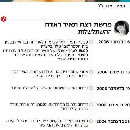
תאיר ראדה ז"ל