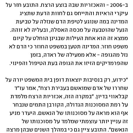
ב-2006 - והאכזריות שבה בוצע הרצח. התובע חזר על 
עיקרי הראיות והתייחס גם לחוות הדעת שתציג 
המדינה במה שנוגע לטיפת הדם שנזלה על טביעת 
הנעל שהוטבעה על מכסה האסלה, ובעליה לא זוהה. 
ממצא זה הוא אחת העילות שבגינן הוחלט על קיום 
משפט חוזר. המדינה תטען במשפט החוזר כי הדם לא 
נזל מהגופה - אלא ממעילה של ראדה, בזמן 
שהפרמדיקים הזיזו את הגופה בעת הטיפול והפינוי.
"כידוע, רק בנסיבות יוצאות דופן בית המשפט יורה על 
שחררו של אדם שמואשם בעבירת רצח", אמר עו"ד 
קבלאווי בדיון. "במקרה הזה, אכזריות הרצח מלמדת 
על רמת המסוכנות הגדולה, הקורבן התמים שנבחר 
אף הוא מראה על מסוכנותו של הנאשם. היעדר מניע 
זה עניין יותר עוצמתי שמלמד על מסוכנותו של 
הנאשם". התובע ציין גם כי במהלך השנים שבהן מרצה 