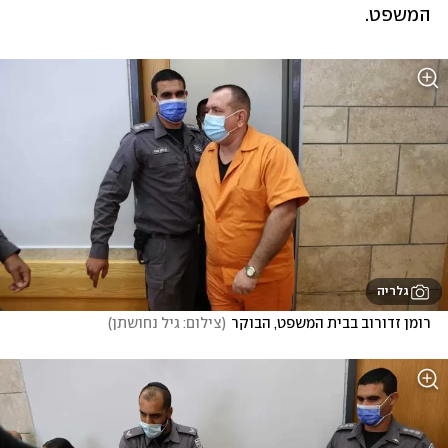
המשפט.
גלריה
רומן זדורוב בבית המשפט, הבוקר
(
צילום: גיל נחושתן
)