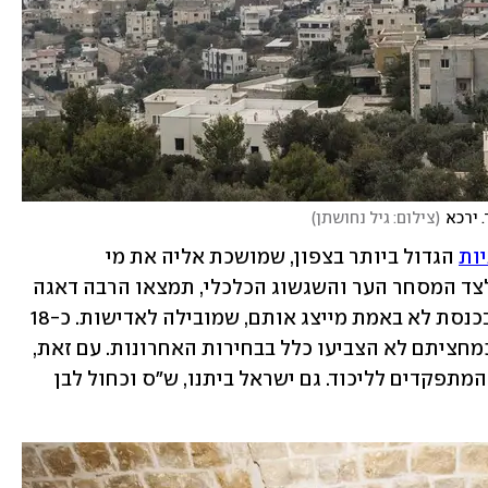
 ירכא
(
צילום: גיל נחושתן
)
ות
 הגדול ביותר בצפון, שמושכת אליה את מי 
שמחפשים פתרונות ליוקר המחיה. אבל לצד המסחר הער והשגשוג הכלכלי, תמצאו הרבה דאגה 
ממצוקת הדיור ותחושה שאף אחד כיום בכנסת לא באמת מייצג אותם, שמובילה לאדישות. כ-18 
אלף תושבים מתגוררים כיום בירכא, אך כמחציתם לא הצביעו כלל בבחירות האחרונות. עם זאת, 
היישוב נמצא במקום ה-19 בארץ במספר המתפקדים לליכוד. גם ישראל ביתנו, ש"ס וכחול לבן 