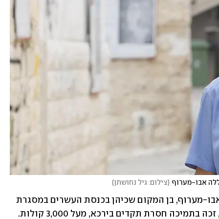
ללה אבו-מערוף
(
צילום: גיל נחושתן
)
ואכן, חבר הכנסת לשעבר ד"ר עבדאללה אבו-מערוף, בן המקום שכיהן בכנסת העשרים במסגרת 
הרשימה המשותפת מטעם מפלגת חד"ש, זכה בתמיכה חסרת תקדים בירכא, מעל 3,000 קולות. 