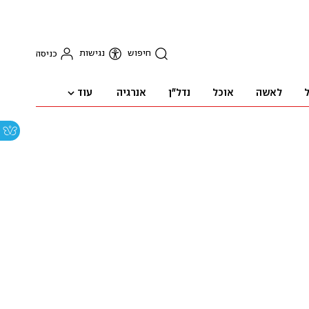
חיפוש
נגישות
כניסה
עוד
ל
לאשה
אוכל
נדל"ן
אנרגיה