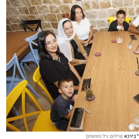
 בירכא
(
צילום: גיל נחושתן
)