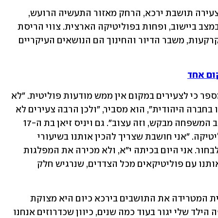
בבית הקפה השכונתי של נור אבו-דולה, צעירה תושבת ירכא, הרחק מאזור התעשיה הרועש, 
מתכנסים הפרלמנטים השבועיים שדנים במצב ביישוב, ופחות בפוליטיקה הארצית. צווי הריסת 
של בתים שנבנו באופן לא חוקי, הפקעת קרקעות, משבר הדיור והחינוך הם הנושאים העיקריים 
רני, שישתחרר מהצבא בעוד כחודשיים, מספר כי לצעירים במקום אין ממש מודעות פוליטית. "לא 
תמצא אצלנו שיח פתוח על הבחירות, כמו בחברה היהודית", הוא מסביר, "ולכן הרבה צעירים לא 
מצביעים בכלל, או שמצביעים לפי מה שאב המשפחה מבקש, וזה עצוב". גם ויניס זיאן בת ה-17 
טוענת שמערכת החינוך מתעלמת מהפוליטיקה. "אני חושבת שצריך להכין אותנו בשיעורי 
אזרחות לזה שאנחנו מקבלים את הזכות לבחור. אני היום בכיתה י"א, ולא מכירה את המפלגות 
והמועמדים. בתי הספר צריכים להפגיש אותנו עם פוליטיקאים מכל הצדדים, שנרגיש חלק 
אמה, מהא זיאן, טוענת שהסוגייה העיקרית המטרידה את התושבים בירכא כיום היא מצוקת 
הדיור. "כאמא, מטרידה אותי השאלה איפה הילד שלי יגור בעוד כמה שנים, כיוון שכדרוזים אנחנו 