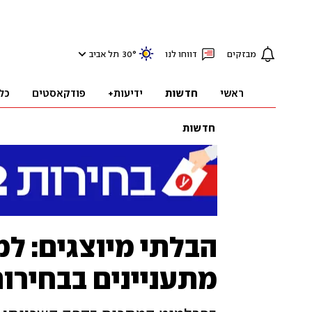
מבזקים
דווחו לנו
°
30
תל אביב
ראשי
חדשות
ידיעות+
פודקאסטים
כל
חדשות
הבלתי מיוצגים: למ
מתעניינים בבחירו