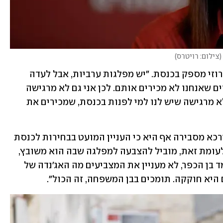
(
צילום: רויטרס
)
גם פיירוז שואח טוענת שאין כיום ייצוג דרוזי מספק בכנסת. "יש מפלגות ערביות, אבל לעדה 
הדרוזית אין מפלגה, רק פה ושם מתמודדים שאנחנו לא מכירים אותם. לכן אני גם לא מרגישה 
שהבחירות הן גורליות לעתיד שלנו, אני לא מרגישה שיש לנו למי לפנות בכנסת, שמכירים את 
נור אבו-דולה, צעירה ופעילה חברתית בירכא מסבירה אף היא כי העניין המועט בבחירות לכנסת 
נובע מהיעדר ייצוג מקומי. מועמד דרוזי, לעומת זאת, מוביל להצבעה למפלגה שבה הוא משובץ, 
בלי קשר לעמדותיה. "ברגע שיש לנו מועמד בן הכפר, לא מעניין את המצביעים מה האג'נדה של 
היא חוקקה. תומכים בבן המשפחה, זה הכול".  