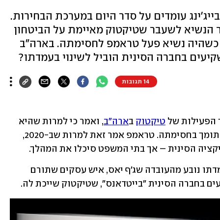
ג'ינג עומדים על סדר היום במערכת הבחירות.
 הנשיא לשעבר שטיקטוק מאיימת על הביטחון
 כשהיה נשיא פעל טראמפ לחסימתה. בארה"ב
יעים בחברה הסינית הוביל לשינוי בעמדתו?
14 תגובות
 הפעילות של 
טיקטוק
 ב
ארה"ב
, ואמר כי למרות שהיא 
מהווה איום על הביטחון הלאומי הוא לא תומך בחסימתה. טראמפ אמר זאת למרות שב-2020, 
ציה הסינית – אך בתי המשפט סיכלו את המהלך. 
טראמפ הכחיש את הטענות שהשינוי בעמדתו נובע מהעובדה שג'ף יאס, איש עסקים שתורם 
ם בחברה הסינית "בייטדאנס", שטיקטוק שייכת לה. 