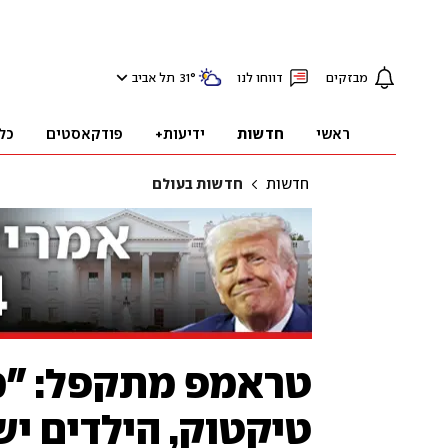
מבזקים
דווחו לנו
°
31
תל אביב
ראשי
חדשות
ידיעות+
פודקאסטים
כל
חדשות
חדשות בעולם
טראמפ מתקפל: "מ
טיקטוק, הילדים י