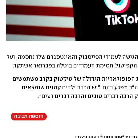
טראמפ תקף בעבר את Meta על חסימת הגישה לעמודי הפייסבוק והאינטסגרם שלו נחסמה, ועל 
קפיטול. חסימת העמודים בוטלה בפברואר אשתקד. 
הנשיא לשעבר הזכיר בדבריו גם הזכיר את הפופולאריות הגדולה של טיקטוק בקרב משתמשים 
צעירים, ואמר שחסימת האפליקציה בארה"ב תפגע בהם. "יש הרבה ילדים קטנים שנמצאים 
הרבה דברים טובים והרבה דברים רעים". 
הוספת תגובה
מך עי "פטריוטים" בעיני עצמם