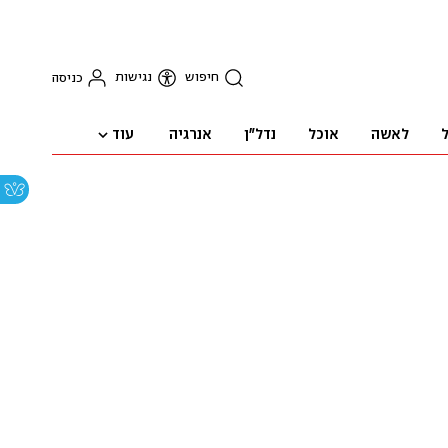
חיפוש
נגישות
כניסה
עוד
ל
לאשה
אוכל
נדל"ן
אנרגיה