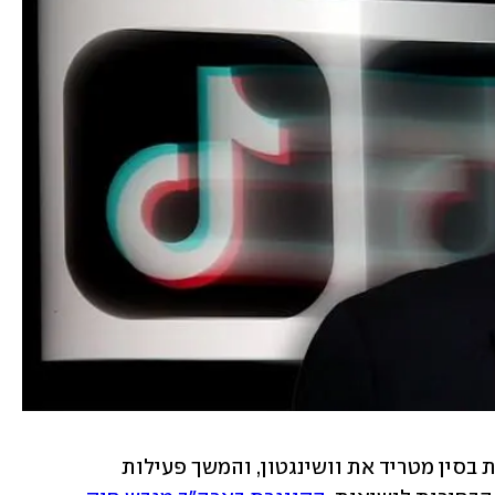
הקשר בין טיקטוק לממשלה הקומוניסטית בסין מטריד את וושינגטון, והמשך פעילות 