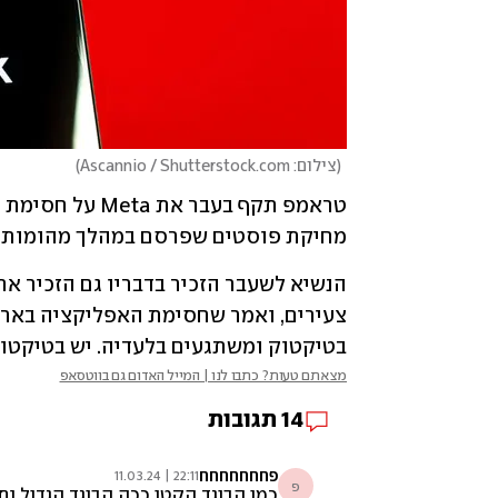
(
צילום: Ascannio / Shutterstock.com
)
מחיקת פוסטים שפרסם במהלך מהומות ה
בטיקטוק ומשתגעים בלעדיה. יש בטיקטוק 
מצאתם טעות? כתבו לנו | המייל האדום גם בווטסאפ
14
תגובות
פחחחחחחח
22:11 | 11.03.24
פ
כמו הבוגד הקטן ככה הבוגד הגדול נת