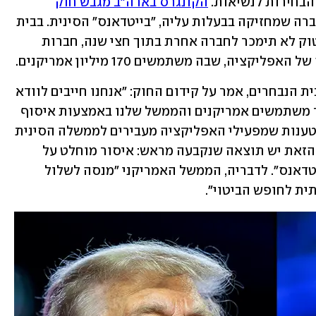
בחירות לנשיאות. 
הקונגרס בארה"ב מגבש חוק
שמטרתו לנתק את הקשר בין טיקטוק לחברה שמחזיקה בבעלות עליה, "בייטדאנס" הסינית. בבית 
הנבחרים מקדמים חוק שקובע שאם טיקטוק לא תימכר לחברה אחרת בתוך חצי שנה, חברות 
יה, שבה משתמשים 170 מיליון אמריקנים. 
סטיב סקליס, מנהיג הרוב הרפובליקני בבית הנבחרים, אמר על קידום החוק: "אנחנו חייבים לוודא 
שממשלת סין לא משתמשת בטיקטוק נגד משתמשים אמריקנים והממשל שלנו באמצעות איסוף 
מידע ותעמולה". בטיקטוק הכחישו את הטענות שמפעילי האפליקציה מעבירים לממשלה הסינית 
מידע על הגולשים האמריקנים. "לחקיקה הזאת יש תוצאה שנקבעה מראש: איסור מוחלט על 
פעילות של טיקטוק בארה"ב", אמרה "בייטדאנס". לדבריה, הממשל האמריקני "מנסה לשלול 