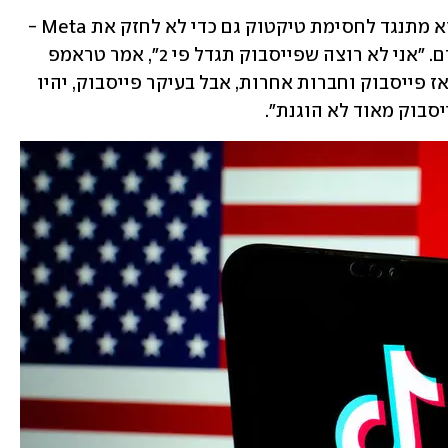
כשטראמפ הסביר את עמדתו החדשה, הוא מתנגד לחסימת טיקטוק גם כדי לא לחזק את Meta - 
החברה שמפעילה את פייסבוק ואינסטגרם. "אני לא רוצה שפייסבוק תגדל פי 2", אמר טראמפ 
בראיון ל-CNBC. "אם יאסרו על טיקטוק אז פייסבוק וחברות אחרות, אבל בעיקר פייסבוק, יהיו 
סבוק מאוד לא הוגנת". 