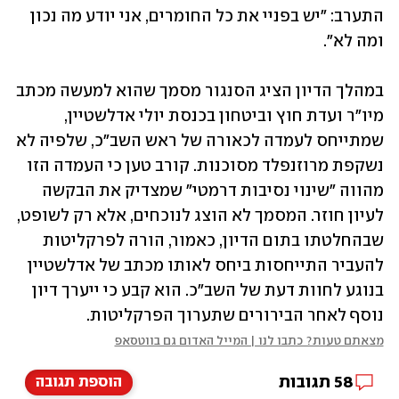
התערב: "יש בפניי את כל החומרים, אני יודע מה נכון 
ומה לא".
במהלך הדיון הציג הסנגור מסמך שהוא למעשה מכתב 
מיו"ר ועדת חוץ וביטחון בכנסת יולי אדלשטיין, 
שמתייחס לעמדה לכאורה של ראש השב"כ, שלפיה לא 
נשקפת מרוזנפלד מסוכנות. קורב טען כי העמדה הזו 
מהווה "שינוי נסיבות דרמטי" שמצדיק את הבקשה 
לעיון חוזר. המסמך לא הוצג לנוכחים, אלא רק לשופט, 
שבהחלטתו בתום הדיון, כאמור, הורה לפרקליטות 
להעביר התייחסות ביחס לאותו מכתב של אדלשטיין 
בנוגע לחוות דעת של השב"כ. הוא קבע כי ייערך דיון 
נוסף לאחר הבירורים שתערוך הפרקליטות. 
מצאתם טעות? כתבו לנו | המייל האדום גם בווטסאפ
58
תגובות
הוספת תגובה