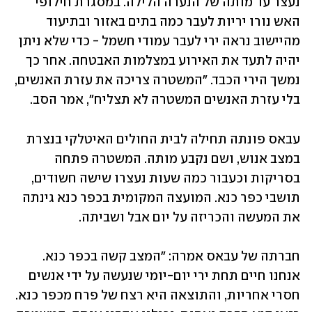
נעצר עד מותה של הנערה הלילה. במסגרת חילופי 
האש נורו יריות לעבר כמה בתים באזור ובתיעוד 
מהיישוב נראה ירי לעבר עמודי חשמל - כדי שלא ניתן 
יהיה לתעד את האירוע במצלמות האבטחה. אחר כך 
נמשך הירי הכבד. "המשטרה צריכה את עזרת האנשים, 
בלי עזרת האנשים המשטרה לא תצליח", אמר הסב. 
עבאס פונתה תחילה לבית החולים האיטלקי בנצרת 
במצב אנוש, ושם נקבע מותה. המשטרה פתחה 
בסריקות וכעבור כמה שעות נעצרו שישה חשודים, 
תושבי כפר כנא. המועצה המקומית בכפר כנא גינתה 
את המעשה והכריזה על יום אבל ושביתה. 
חברתה של עבאס אמרה: "המצב קשה בכפר כנא. 
אנחנו חיים תחת ירי יום-יומי שנעשה על ידי אנשים 
חסרי אחריות, והתוצאה היא רצח של פרח מכפר כנא. 