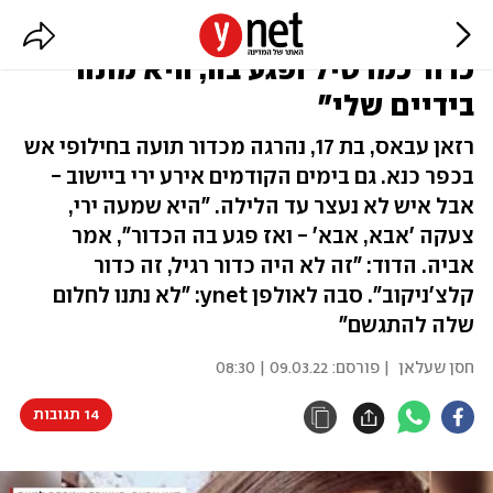
רזאן חלמה ללמוד בטכניון: "נכנס
כדור כמו טיל ופגע בה, היא מתה
בידיים שלי"
רזאן עבאס, בת 17, נהרגה מכדור תועה בחילופי אש
בכפר כנא. גם בימים הקודמים אירע ירי ביישוב -
אבל איש לא נעצר עד הלילה. "היא שמעה ירי,
צעקה 'אבא, אבא' - ואז פגע בה הכדור", אמר
אביה. הדוד: "זה לא היה כדור רגיל, זה כדור
קלצ'ניקוב". סבה לאולפן ynet: "לא נתנו לחלום
שלה להתגשם"
חסן שעלאן
| פורסם:
09.03.22 | 08:30
14 תגובות