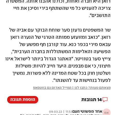
רזאן היא חברה ואחות, וכולנו אהבנו אותה. המשטרה 
צריכה להעניש כל מי שהשתתף בירי וסיכן את חיי 
התושבים".
שר המשפטים גדעון סער שוחח הבוקר עם אביה של 
רזאן. "כואב ומזועזע ממותה הטרגי של הנערה רזאן 
עבאס מירי בכפר כנא. עוד קורבן חף מפשע של 
הפשיעה והאלימות המשתוללות בחברה הערבית", 
צייץ סער בטוויטר. "האתגר הגדול ביותר לישראל אינו 
חיצוני, כי אם מבפנים. היעד חייב להיות: משילות 
ושלטון חוק בכל שטח המדינה ללא פשרות. נמשיך 
לפעול בנחישות עד להשגתו".
מצאתם טעות? כתבו לנו | המייל האדום גם בווטסאפ
14
תגובות
הוספת תגובה
אחד מפשוטי העם
11:53 | 09.03.22
אמ