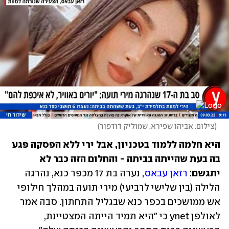
(
צילום: אביהו שפירא, שמוליק דודפור
)
היא חלמה ללמוד בטכניון, אבל ירי ללא הפסקה פגע 
בה בעת שהייתה בביתה - והחלום הזה כבר לא 
יתגשם
: 
רזאן עבאס
, נערה בת 17 מכפר כנא, נהרגה 
הלילה (בין שלישי לרביעי) מירי תועה במהלך חילופי 
אש ממושכים בכפר כנא שבגליל התחתון. סבה אמר 
לאולפן ynet כי "היא תמיד הייתה המצטיינת, 