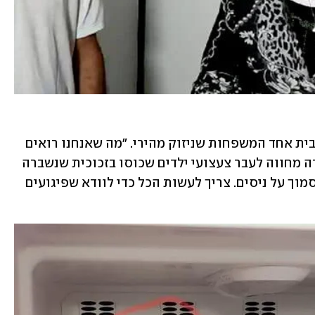
שרת ההתיישבות אורית סטרוק הגיעה לבית אחד המשפחות שניזוק מהירי. "מה שאנחנו רואים 
פה זה לא פחות מנס", אמרה השרה, בעודה מחווה לעבר צעצועי ילדים שכוסו בזכוכית שנשברה 
מפגיעת קליעים. "זה נס, אבל אסור לנו לסמוך על ניסים. צריך לעשות הכל כדי לוודא שפיגועים 