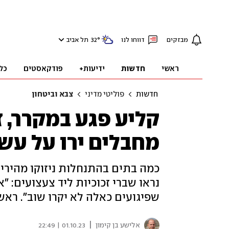
מבזקים
דווחו לנו
°
32
תל אביב
ראשי
חדשות
ידיעות+
פודקאסטים
כל
חדשות
פוליטי מדיני
צבא וביטחון
קליע פגע במקרר, ז
מחבלים ירו על עש
כמה בתים בהתנחלות ניזוקו מהירי,
נראו שברי זכוכיות ליד צעצועים: "א
שפיגועים כאלה לא יקרו שוב". רא
|
אלישע בן קימון
01.10.23 | 22:49