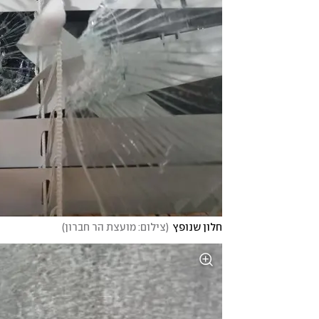
חלון שנופץ
(
צילום: מועצת הר חברון
)