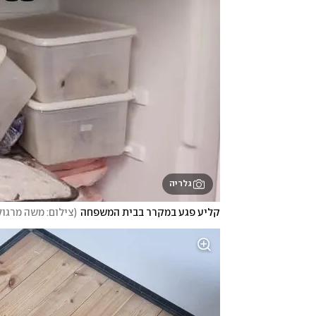
גלריה
קליע פגע במקרר בבית המשפחה
(
צילום: משה מרגול