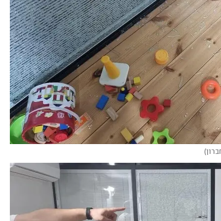
ברון
)