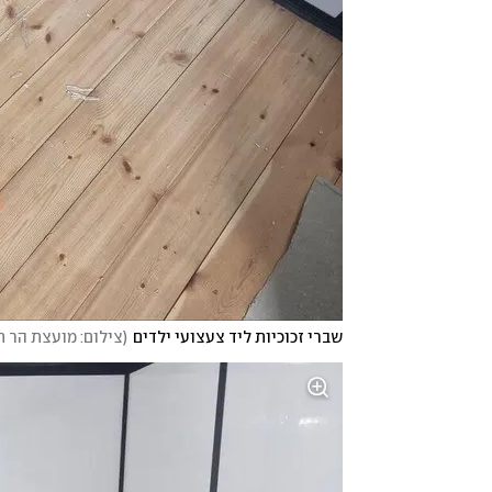
שברי זכוכיות ליד צעצועי ילדים
(
צילום: מועצת הר ח