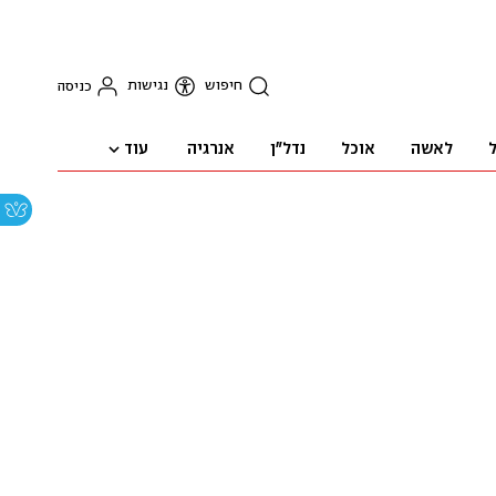
חיפוש
נגישות
כניסה
עוד
ל
לאשה
אוכל
נדל"ן
אנרגיה