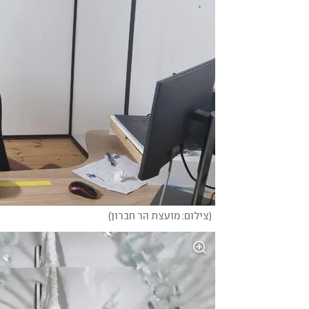
(
צילום: מועצת הר חברון
)