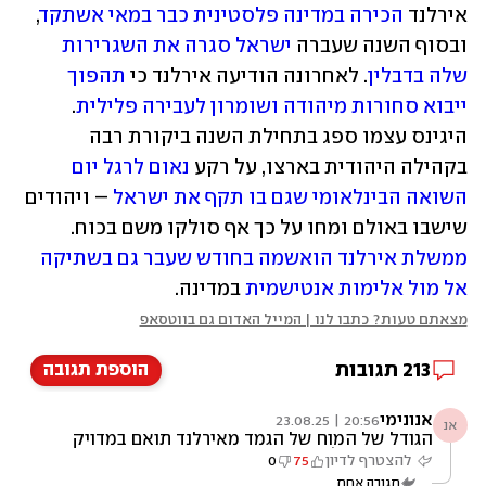
אירלנד 
הכירה במדינה פלסטינית כבר במאי אשתקד
, 
ובסוף השנה שעברה 
ישראל סגרה את השגרירות 
שלה בדבלין
. לאחרונה הודיעה אירלנד כי 
תהפוך 
ייבוא סחורות מיהודה ושומרון לעבירה פלילית
. 
היגינס עצמו ספג בתחילת השנה ביקורת רבה 
בקהילה היהודית בארצו, על רקע 
נאום לרגל יום 
השואה הבינלאומי שגם בו תקף את ישראל
 – ויהודים 
שישבו באולם ומחו על כך אף סולקו משם בכוח. 
ממשלת אירלנד הואשמה בחודש שעבר גם בשתיקה 
אל מול אלימות אנטישמית
 במדינה.
מצאתם טעות? כתבו לנו | המייל האדום גם בווטסאפ
213
תגובות
הוספת תגובה
אנונימי
20:56 | 23.08.25
אנ
הגודל של המוח של הגמד מאירלנד תואם במדויק
את הגובה שלו
להצטרף לדיון
75
0
תגובה אחת