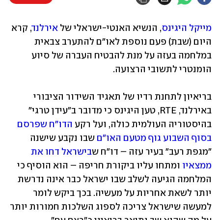
מייקל היגינס
, הנשיא האנטי-ישראלי של 
אירלנד
, קרא 
היום (שבת) פעם נוספת לאו"ם להתערב צבאית 
במלחמה בעזה על מנת להבטיח העברה של סיוע 
הומנטרי לתשובי הרצועה. 
בריאיון לתחנת רדיו של תאגיד השידור הציבורי 
באירלנד, RTE, טען היגינס כי מדובר ב"עידן טרגי" 
בהיסטוריה העולמית כולה, ועל רקע 
הדו"ח שפרסם 
בסוף השבוע גוף מטעם האו"ם
 שבו נקבע שישנה 
"מגפת רעב" בעיר עזה – דו"ח ש
בישראל דחו את 
ממצאיו
 ומתחו עליו ביקורת חריפה – הוא הוסיף כי 
המלחמה הגיעה לשלב שבו ישראל כבר אינה נדרשת 
יותר לשאת אחריות על מעשיה. בכך ביקש לומר 
למעשה שישראל צריכה לספוג השלכות חמורות יותר 