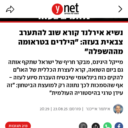
נשיא אירלנד קורא שוב להתערב
צבאית בעזה: "הילדים בטראומה
מההשפלה"
מייקל היגינס, מבקר חריף של ישראל שתקף אותה
גם ביום השואה, קרא לעצרת הכללית של האו"ם
להקים כוח בינלאומי שיבטיח העברת סיוע לעזה -
אף שהסמכות לכך נתונה רק למועצת הביטחון: "זה
עידן טרגי בהיסטוריה העולמית"
איתמר אייכנר
| פורסם:
23.08.25 | 20:29
213 תגובות