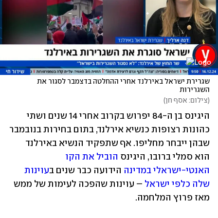
שגרירת ישראל באירלנד אחרי ההחלטה בדצמבר לסגור את 
השגרירות
(
צילום: אסף חן
)
היגינס בן ה-84 יפרוש בקרוב אחרי 14 שנים ושתי 
כהונות רצופות כנשיא אירלנד, בתום בחירות בנובמבר 
שבהן ייבחר מחליפו. אף שתפקיד הנשיא באירלנד 
הוא סמלי ברובו, היגינס 
הוביל את הקו 
האנטי-ישראלי במדינה
 הידועה כבר שנים ב
עוינות 
שלה כלפי ישראל
 – עוינות שהפכה לעימות של ממש 
מאז פרוץ המלחמה. 