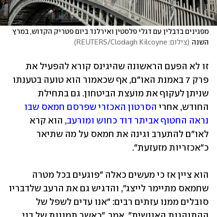
מפגינים בדבלין עם דגלי פלסטין ואירלנד ביום פטריק הקדוש, במרץ 
השנה
(
צילום: REUTERS/Clodagh Kilcoyne
)
זו לא הפעם הראשונה שהיגינס קורא להפעיל את 
פרק 7 באמנת האו"ם, אף שכאמור הוא טועה בטענתו 
שניתן לעקוף את מועצת הביטחון. גם בתחילת 
החודש, אחרי 
הסרטון האכזרי שפרסם חמאס שבו 
נראה החטוף אביתר דוד כחוש ומורעב
, הוא קרא 
לאו"ם להתערב וגינה את חמאס על מה שתיאר 
כ"אכזריות מזעזעת". 
הוא ציין אז כי מעשים כאלה "פוגעים בכל מטרה 
שחמאס מתיימר לייצג", והדגיש גם את הרעב שלדבריו 
סובלים ממנו עזתים רבים: "אנו עדים לשפל של 
ההתנהגות האנושית", אמר, "כאשר תמונות של בני 