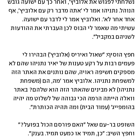
נשלחתי לפגוש את אלוביץ', ואחר כך עם ישועה גובש 
הנוהל. נתניהו אמר לי 'אתה מדבר רק עם אלוביץ', אף 
אחד אחר לא'. ואלוביץ אמר לי לדבר עם ישועה. 
עשיתי מה שאמר לי הבוס לכן העברתי את ההודעות 
לשניהם במקביל".
חפץ הוסיף: "שאול ואיריס (אלוביץ') הבהירו לי 
פעמים רבות על רקע טענות של יאיר נתניהו שהם לא 
מספקים חשיפה ראויה, שהם נותנים את האתר הזה 
למשפחת נתניהו. אלוביץ אמר 'מה, הם (משפחת 
נתניהו) לא מבינים שהאתר הזה הוא שלהם? באתר 
וואלה הייתה הרמה הכי גבוהה של לשלוט מה יהיה 
בהומפייג' (עמוד הבית) ומה תהיה הכותרת".
השופט בר-עם שאל "האם פורסם הכול בפועל?" 
וחפץ השיב: "כן, תמיד או כמעט תמיד. בענק".