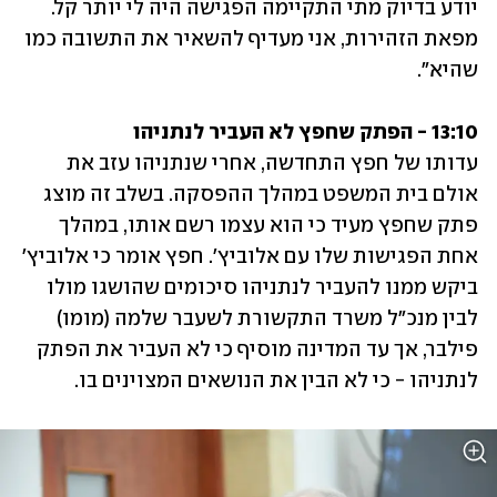
יודע בדיוק מתי התקיימה הפגישה היה לי יותר קל. 
מפאת הזהירות, אני מעדיף להשאיר את התשובה כמו 
שהיא".
13:10 - הפתק שחפץ לא העביר לנתניהו

עדותו של חפץ התחדשה, אחרי שנתניהו עזב את 
אולם בית המשפט במהלך ההפסקה. בשלב זה מוצג 
פתק שחפץ מעיד כי הוא עצמו רשם אותו, במהלך 
אחת הפגישות שלו עם אלוביץ'. חפץ אומר כי אלוביץ' 
ביקש ממנו להעביר לנתניהו סיכומים שהושגו מולו 
לבין מנכ"ל משרד התקשורת לשעבר שלמה (מומו) 
פילבר, אך עד המדינה מוסיף כי לא העביר את הפתק 
לנתניהו - כי לא הבין את הנושאים המצוינים בו. 