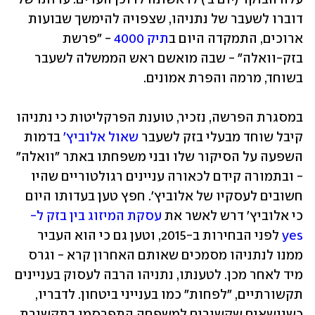
דוברו לשעבר של נתניהו, שצפויה להימשך שבועות 
ארוכים, התמקדה היום ב
תיק 4000
 - "פרשת 
בזק-וואלה" - שבה מואשם ראש הממשלה לשעבר 
בשוחד, מרמה והפרת אמונים.
במסגרת הפרשה, נזכיר, טוענת הפרקליטות כי נתניהו 
קיבל שוחד מבעלי בזק לשעבר 
שאול אלוביץ'
 בדמות 
השפעה על הסיקור שלו ובני משפחתו באתר "וואלה" 
- ובתמורה קידם לכאורה עניינים רגולטוריים שהיו 
חשובים לעסקיו של אלוביץ'. חפץ טען בעדותו היום 
כי אלוביץ' דרש לאשר את 
עסקת המיזוג בין בזק ל-
yes
 לפני הבחירות ב-2015, וטען גם כי הוא העביר 
ממנו לנתניהו מסמכים שאותם האחרון קרא - וגרס 
מיד לאחר מכן. לטענתו, נתניהו הרבה לעסוק בעניינים 
תקשורתיים, "לפחות" כמו בענייני ביטחון. לדבריו, 
כשנושאים שקשורים למשפחה התפרסמו בתקשורת, 