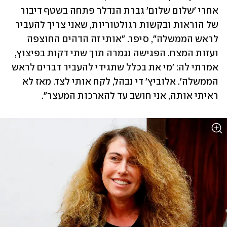
אחרי 'שלום שלום' גברת הנדלר פתחה בשטף דיבור 
של הוראות ובקשות רגולטוריות, שאני צריך להעביר 
לראש הממשלה", סיפר. "אותי זה הדהים החוצפה 
ועזות המצח. הפגישה נגמרה תוך שתי דקות בפיצוץ, 
אמרתי לה: 'מי את בכלל שתגידי להעביר דברים לראש 
הממשלה'. אלוביץ' די נבהל, לקח אותי לצד. מאז לא 
ראיתי אותה, אני חושב עד להארכות המעצר".