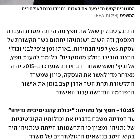
הסנגורים קטעו מדי פעם את העדות. נתניהו נכנס לאולם בית 
המשפט
(
צילום: EPA
)
התובע טבנקין שאל את חפץ מה הייתה מטרת העברת 
המסמך, וזה השיב: "שנתניהו יחתום כשר תקשורת על 
עסקת yes לפני הבחירות. באותו זמן ציפי לבני ובוז'י 
הרצוג הובילו בחלק מהסקרים". כלומר: לטענת חפץ, 
אלוביץ' חשש שאחרי הבחירות שנערכו ב-2015 יהיה 
מאוחר מדי לאשר את העסקה, כיוון שמשרד 
התקשורת תחת השר ארדן קצב בזמן את אישור 
הרפורמה הנדרשת עבור האישור.
10:45 - חפץ על נתניהו: "יכולת קוגניטיבית נדירה"

עד המדינה משבח בדבריו את יכולותיו הקגניטיביות 
של נתניהו, ומציין כי התרשמותו הייתה שנתניהו היה 
בקיא היטב בנושאים הרגולטוריים של משרד 