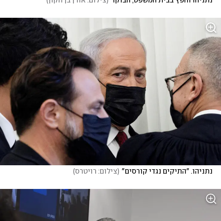
נתניהו וחפץ בבית המשפט, הבוקר
(
צילום: אורן בן חקון
)
נתניהו. "התיקים נגדי קורסים"
(
צילום: רויטרס
)