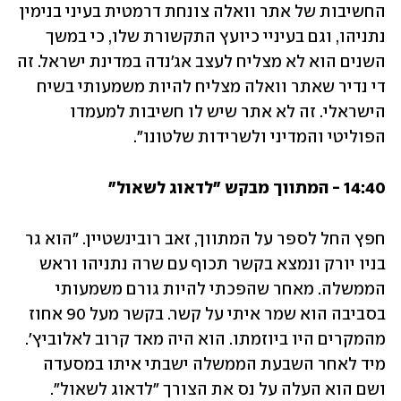
החשיבות של אתר וואלה צונחת דרמטית בעיני בנימין 
נתניהו, וגם בעיניי כיועץ התקשורת שלו, כי במשך 
השנים הוא לא מצליח לעצב אג'נדה במדינת ישראל. זה 
די נדיר שאתר וואלה מצליח להיות משמעותי בשיח 
הישראלי. זה לא אתר שיש לו חשיבות למעמדו 
הפוליטי והמדיני ולשרידות שלטונו".
14:40 - המתווך מבקש "לדאוג לשאול"
חפץ החל לספר על המתווך, זאב רובינשטיין. "הוא גר 
בניו יורק ונמצא בקשר תכוף עם שרה נתניהו וראש 
הממשלה. מאחר שהפכתי להיות גורם משמעותי 
בסביבה הוא שמר איתי על קשר. בקשר מעל 90 אחוז 
מהמקרים היו ביוזמתו. הוא היה מאד קרוב לאלוביץ'. 
מיד לאחר השבעת הממשלה ישבתי איתו במסעדה 
ושם הוא העלה על נס את הצורך "לדאוג לשאול".