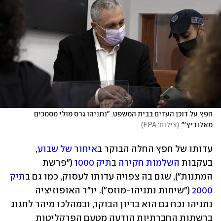
חפץ על דוכן העדים בבית המשפט. "נתניהו גרס מולי מסמכים 
מאלוביץ'"
(
צילום: EPA
)
עדותו של חפץ החלה הבוקר ב
איחור של שבוע
, 
בעקבות 
השלמות חקירה
 ב
תיק 1000
 ("פרשת 
המתנות"), שגם בה צפויה עדותו לעסוק, כמו גם ב
תיק 
2000
 ("שיחות נתניהו-מוזס"). יו"ר האופוזיציה 
נתניהו נכח גם הוא בדיון הבוקר, ובמהלכו מיהר לחגוג 
ברשתות החברתיות הודעה מטעם הפרקליטות 