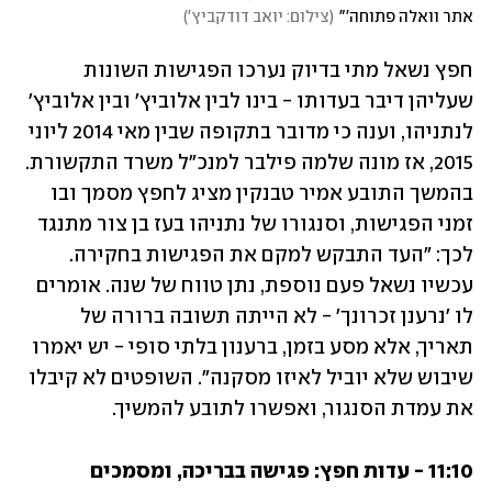
אתר וואלה פתוחה'"
(
צילום: יואב דודקביץ'
)
חפץ נשאל מתי בדיוק נערכו הפגישות השונות 
שעליהן דיבר בעדותו - בינו לבין אלוביץ' ובין אלוביץ' 
לנתניהו, וענה כי מדובר בתקופה שבין מאי 2014 ליוני 
2015, אז מונה שלמה פילבר למנכ"ל משרד התקשורת. 
בהמשך התובע אמיר טבנקין מציג לחפץ מסמך ובו 
זמני הפגישות, וסנגורו של נתניהו בעז בן צור מתנגד 
לכך: "העד התבקש למקם את הפגישות בחקירה. 
עכשיו נשאל פעם נוספת, נתן טווח של שנה. אומרים 
לו 'נרענן זכרונך' - לא הייתה תשובה ברורה של 
תאריך, אלא מסע בזמן, ברענון בלתי סופי - יש יאמרו 
שיבוש שלא יוביל לאיזו מסקנה". השופטים לא קיבלו 
את עמדת הסנגור, ואפשרו לתובע להמשיך.
11:10 - עדות חפץ: פגישה בבריכה, ומסמכים 