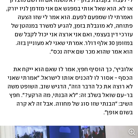
לי לעבוד בקבוצת בזק - לא משנה אם הרושם מוצדק 
או לא. הוא שאל אותי במפגש אם אני מזדמן לניו יורק, 
ואמרתי לו שמפעם לפעם. הוא אמר לי שזו הצעה 
פתוחה, לא מוגבלת בזמן, להגיע למשרד במנהטן של 
עורכי דין בעצמי, ואם אני ארצה אני יכול לקבל שם 
במזומן 30 אלף דולר. אמרתי שאני לא מעוניין בזה. 
הוא אמר שהוא מכר שם איזה נכס".
אלוביץ', כך הוסיף חפץ, אמר לו שאם הוא ייקח את 
הכסף - אסור לו להכניס אותו לישראל. "אמרתי שאני 
לא רוצה את כל הדבר הזה", הדגיש שוב. השופט משה 
בר-עם שואל בשלב זה: "לא הבנתי, מה הרקע?". חפץ 
השיב: "הבנתי שזו סוג של מחווה. אבל זה לא קרה 
בשום אופן".