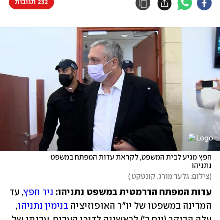
232 תגובות
חפץ מגיע לבית המשפט, לקראת עדות המפתח במשפט 
נתניהו
(
צילום: גלעד מורג, קונטקט 
)
עדות המפתח הדרמטית במשפט נתניהו:
ניר חפץ
, עד 
המדינה במשפטו של יו"ר האופוזיציה 
בנימין נתניהו
, 
עלה הבוקר (יום ב') לראשונה לדוכן העדים. עדותו של 