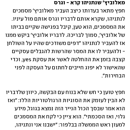
מאלוביץ' שנתניהו קרא - וגרס

חפץ מתאר בעדותו כיצב העביר מאלוביץ' מסמכים 
לנתניהו, שקרא אותם לדבריו וגרס אותם מול עיניו. 
את המסמכים, הוא טען, קיבל בפגישה שקיים בביתו 
של אלוביץ', סמוך לבריכה. לדבריו אלוביץ' ביקש ממנו 
אז להעביר לנתניהו "דפים משודכים שהיו על השולחן 
- ולהעביר לו את המסר שהרשות להגבלים עסקיים 
קצבה בזמן את ההחלטה לאשר את עסקת yes, וכדי 
שהאישור לא יפוג חייבים לחתום על העסקה לפני 
הבחירות".
חפץ טוען כי חש שלא בנוח עם הבקשה, כיוון שלדבריו 
לא הבין לעומק את הסוגיות הרגולטוריות הללו: "ואז 
הוא אמר שבסך הכול הנייר הזה נמצא בגוגל, מידע 
גלוי, ואז הסכמתי". הוא ציין כי לקח את המסמכים 
למעון ראש הממשלה בבלפור: "ישבנו אני ונתניהו, 