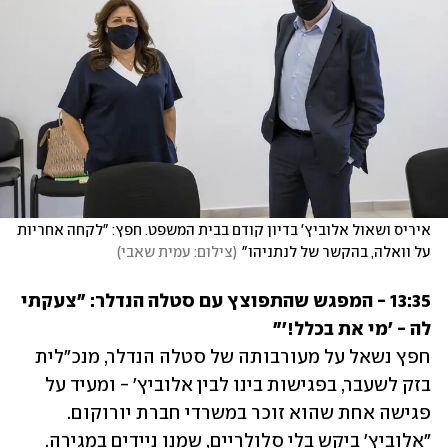
איריס ושאול אלוביץ' בדיון קודם בבית המשפט. חפץ: "לקחה אחריות 
על וואלה, בהקשר של לנתניהו"
(
צילום: עמית שאבי
)
13:35 - המפגש שהתפוצץ עם סטלה הנדלר: "צעקתי 
לה - 'מי את בכלל!'"

חפץ נשאל על מעורבותה של סטלה הנדלר, מנכ"לית 
בזק לשעבר, בפגישות בינו לבין אלוביץ' - ומעיד על 
פגישה אחת שהוא זוכר במשרדי חברת יורוקום. 
"אלוביץ' ביקש בלי סלולריים, שמנו ניידים במגירה. 