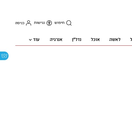
חיפוש
נגישות
כניסה
עוד
ל
לאשה
אוכל
נדל"ן
אנרגיה