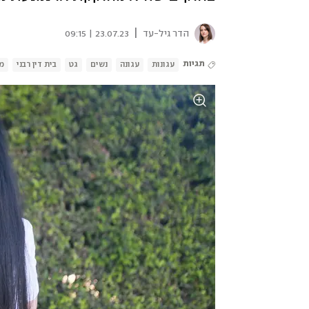
|
הדר גיל-עד
23.07.23 | 09:15
תגיות
עגונות
עגונה
נשים
גט
בית דין רבני
מ