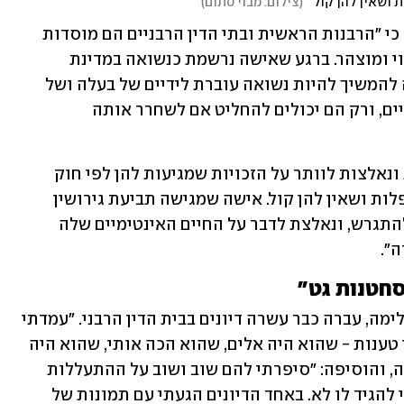
ת ושאין להן קול"
(
צילום: מבוי סתום
)
אורית להב, מנכ"לית "מבוי סתום", אמרה כי "הרבנות הראשית ובתי הדין הרבניים הם מוסדות 
רשמיים בישראל שמפלים נשים באופן גלוי ומוצהר. ברגע שאישה נרשמת כנשואה במדינת 
ישראל, היכולת שלה לבחור אם היא רוצה להמשיך להיות נשואה עוברת לידיים של בעלה ושל 
עוד שלושה דיינים, שהם כמובן גברים דתיים, ורק הם יכולים להחליט אם לשחרר אותה 
לדבריה, במציאות הקיימת נשים נסחטות ונאלצות לוותר על הזכויות שמגיעות להן לפי חוק 
בתמורה לגט: "נשים רבות מרגישות מושפלות ושאין להן קול. אישה שמגישה תביעת גירושין 
צריכה להסביר לבית הדין למה מגיע לה להתגרש, ונאלצת לדבר על החיים האינטימיים שלה 
ה".
חטנות גט"
מיכל, אמא לשני ילדים שברחה מזוגיות אלימה, עברה כבר עשרה דיונים בבית הדין הרבני. "עמדתי 
שם מפגש אחר מפגש והשמעתי את אותן טענות - שהוא היה אלים, שהוא הכה אותי, שהוא היה 
רודה בי ושולט בי ברמה הכלכלית", תיארה, והוסיפה: "סיפרתי להם שוב ושוב על ההתעללות 
המינית שהוא העביר אותי, שהיה אסור לי להגיד לו לא. באחד הדיונים הגעתי עם תמונות של 