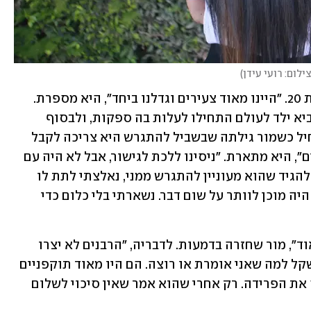
ילום: רועי עידן
)
מור הכירה את בעלה לשעבר כשהייתה בת 20. "היינו מאוד צעירים וגדלנו ביחד", היא מספרת. 
אבל כשהגיעו לשלב שבו התלבטו אם להביא ילד לעולם התחילו לעלות בה ספקות, ולבסוף 
החליטה שהיא רוצה להיפרד. הסיוט התחיל כשמור גילתה שבשביל להתגרש היא צריכה לקבל 
אישור מבעלה. "הוא לא רצה את הגירושים", היא מתארת. "ניסינו ללכת לגישור, אבל לא היה עם 
מי לדבר. כדי שהוא יסכים ללכת לרבנות ולהגיד שהוא מעוניין להתגרש ממני, נאלצתי לתת לו 
הכל, כולל את הדירה שקנינו יחד. הוא לא היה מוכן לוותר על שום דבר. נשארתי בלי כלום כדי 
הדיון בבית הדין הרבני "היה טראומתי מאוד", מור שחזרה בדמעות. לדבריה, "הרבנים לא יצרו 
איתי קשר עין ולא דיברו איתי. לא היה משקל למה שאני אומרת או רוצה. הם היו מאוד תוקפניים 
ודיברו עליי מאוד לא יפה כי אני זו שיזמה את הפרידה. רק אחרי שהוא אמר שאין סיכוי לשלום 