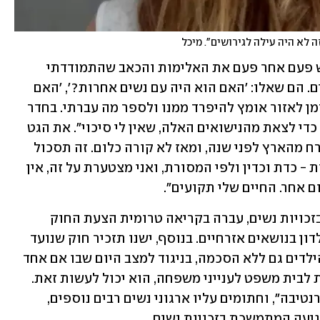
לא היה עילה לגירושים". מיכל
מיכל מספרת ש"למרות שניסיתי להמחיש פעם אחר פעם את האלימות והכאב שהתמודדתי 
איתם, מבחינתם זה לא היה עילה לגירושים. הם שאלו: 'האם הוא היה עם נשים אחרות?', 'האם 
הוא פגע בטהרת הנידה?'. לקח לי הרבה זמן לאזור אומץ להיפרד ממנו ולספר מה עברתי. בחדר 
הזה הרגשתי שאין לי טענה מספיק חזקה כדי לצאת מהנישואים האלה, שאין לי סיכוי". את הגט 
מיכל לא קיבלה עד היום. לדבריה, "הוא ברח מהארץ לפני שנה, ומאז לא קורה כלום. זה תסכול 
מאוד גדול. האמנתי שנכון להתחתן ברבנות - כדת וכדין ולפי המסורת, ואני מצטערת על זה, אין 
ם אחר. החיים שלי תקועים".
בין שלל צעדי הממשלה שעלולים לפגוע בזכויות נשים, עברה בקריאה טרומית הצעת החוק 
שתרחיב את סמכויות בתי הדין הרבניים לדון בנושאים אזרחיים. בנוסף, ישנו תזכיר חוק שנועד 
לאפשר לבתי הדין לדון בסוגיית מזונות הילדים גם ללא הסכמה, בניגוד למצב היום שבו אם אחד 
מבני הזוג מבקש להעביר את תיק המזונות לבית משפט לענייני משפחה, הוא יכול לעשות זאת. 
לפי נייר עמדה שנוסח על ידי "בונות אלטרנטיבה", וחתומים עליו ארגוני נשים רבים נוספים, 
יעה המתמשכת בזכויות נשים.