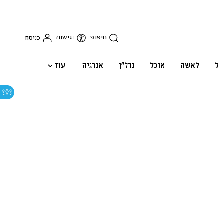
חיפוש
נגישות
כניסה
עוד
ל
לאשה
אוכל
נדל"ן
אנרגיה