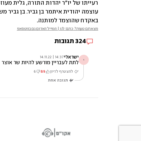
באקדח שהוצמד למותנה.
מצאתם טעות? כתבו לנו | המייל האדום גם בווטסאפ
324
תגובות
ישראלי
14:37 | 14.11.22
י
לתת לעבריין מורשע להיות שר אוצר 
להצטרף לדיון
89
6
תגובה אחת