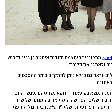
, מתכוון יו"ר עוצמה יהודית איתמר בן גביר לדרוש 
ם ולאתגר את הליכוד. 
כל עוד אין התקדמות בשני התיקים הגדולים, נראה גם כי לא ניתן להתקדם ביתר ההסכמים. 
איונות.
בזמן שהמו"מ בין ראשי הקואליציה המסתמנת נמצא בקיפאון - דווקא נשותיהם נפגשו היום 
ל"גיבושון" ראשון במלון וולדורף אסטוריה בירושלים. הפגישה התקיימה בהזמנתה של שרה 
נתניהו, רעייתו של יו"ר הליכוד, והגיעו אליה יפה דרעי רעייתו של יו"ר ש"ס, רבקה גולדקנופף 