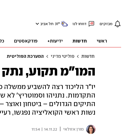
מבזקים
דווחו לנו
°
31
תל אביב
ראשי
חדשות
ידיעות+
פודקאסטים
כל
חדשות
פוליטי מדיני
המערכת הפוליטית
המו"מ תקוע, נתק ב
יו"ר הליכוד רצה להשביע ממשלה כב
התקדמות. נתניהו וסמוטריץ' לא שו
התיקים הגדולים – ביטחון ואוצר –
נשות ראשי הקואליציה נפגשו, רעיי
|
מורן אזולאי
14.11.22 | 11:54