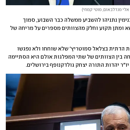
 אלי מנדלבאום, מוטי קמחי
)
בתוכנית האופטימית ביקש יו"ר הליכוד בנימין נתניהו להשביע ממשלה כבר השבוע, סמוך 
להשבעת הכנסת מחר. אלא שבפועל המשא ומתן תקוע וחלק מהצוותים מספרים על מריחה של 
בנוסף, שורר נתק בין נתניהו ליו"ר הציונות הדתית בצלאל סמוטריץ' שלא שוחחו ולא נפגשו 
מיום רביעי האחרון. אתמול התקיימה שיחה בין הצוותים של שתי המפלגות אולם היא הסתיימה 
ו"ר יהדות התורה יצחק גולדקנופף בירושלים. 