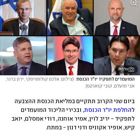
גלריה
המועמדים לתפקיד יו"ר הכנסת 
(
צילום: אלכס קולומויסקי, ירון ברנר, 
אבי מועלם, קובי קואנקס
)
ביום שני הקרוב תתקיים במליאת הכנסת ההצבעה 
ל
החלפת יו"ר הכנסת
, ובכירי הליכוד המועמדים 
לתפקיד - יריב לוין, אמיר אוחנה, דודי אמסלם, יואב 
קיש, אופיר אקוניס ודני דנון - במתח. 