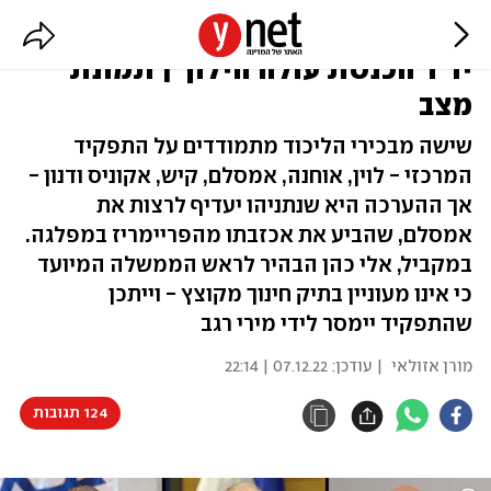
משישה יוצא אחד: הקרב על תפקיד
יו"ר הכנסת עולה הילוך | תמונת
מצב
שישה מבכירי הליכוד מתמודדים על התפקיד
המרכזי - לוין, אוחנה, אמסלם, קיש, אקוניס ודנון -
אך ההערכה היא שנתניהו יעדיף לרצות את
אמסלם, שהביע את אכזבתו מהפריימריז במפלגה.
במקביל, אלי כהן הבהיר לראש הממשלה המיועד
כי אינו מעוניין בתיק חינוך מקוצץ - וייתכן
שהתפקיד יימסר לידי מירי רגב
מורן אזולאי
| עודכן:
07.12.22 | 22:14
124 תגובות