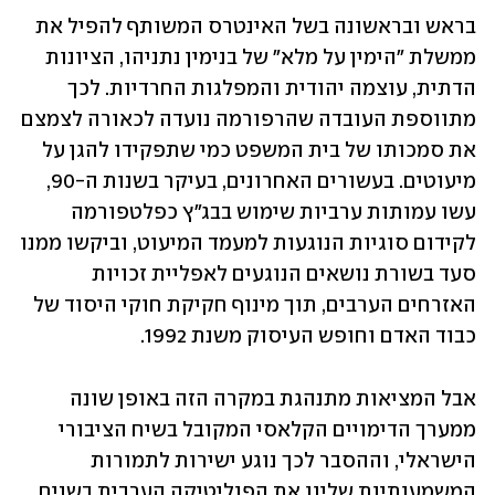
בראש ובראשונה בשל האינטרס המשותף להפיל את 
ממשלת "הימין על מלא" של בנימין נתניהו, הציונות 
הדתית, עוצמה יהודית והמפלגות החרדיות. לכך 
מתווספת העובדה שהרפורמה נועדה לכאורה לצמצם 
את סמכותו של בית המשפט כמי שתפקידו להגן על 
מיעוטים. בעשורים האחרונים, בעיקר בשנות ה-90, 
עשו עמותות ערביות שימוש בבג"ץ כפלטפורמה 
לקידום סוגיות הנוגעות למעמד המיעוט, וביקשו ממנו 
סעד בשורת נושאים הנוגעים לאפליית זכויות 
האזרחים הערבים, תוך מינוף חקיקת חוקי היסוד של 
כבוד האדם וחופש העיסוק משנת 1992.
אבל המציאות מתנהגת במקרה הזה באופן שונה 
ממערך הדימויים הקלאסי המקובל בשיח הציבורי 
הישראלי, וההסבר לכך נוגע ישירות לתמורות 
המשמעותיות שליוו את הפוליטיקה הערבית בשנים 