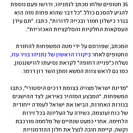
35 חטופים שלחו מכתב לנתניהו, ודרשו פעם נוספת 
להגיע להסכם כולל. "כל דבר שהוא פחות מזה הוא 
בגדר כישלון חמור ובכייה לדורות", כתבו. "תם עידן 
העסקאות החלקיות והסלקציות האכזריות".
המכתב, שפורסם על ידי מטה המשפחות להחזרת 
החטופים לאחר 
ביקורו הראשון של נתניהו בניר עוז
, 
נשלח כ"פנייה דחופה" לקראת נסיעתו לווישנגטון, 
כמו גם לראש צוות המשא ומתן השר רון דרמר. 
"מדינת ישראל מצויה בצומת דרכים היסטורי", כתבו 
המשפחות. "המבצע המזהיר באיראן, לצד ההישגים 
בגזרות האחרות, הביאו את ישראל לעמדה ייחודית 
של כוח ועוצמה, כשידה על העליונה בכל זירות 
הלחימה. אחרי כמעט שנתיים של מלחמה מורכבת 
וקשה, קיימת חובה לנצל את חלון ההזדמנויות 