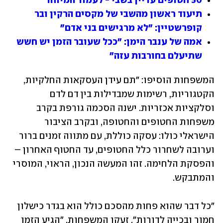
50 חטופים עדיין בשבי - לעמוד המיוחד
תיעוד ראשון מהשבי של מקסים הרקין ובר 
קופרשטיין: "לא מרגישים בני אדם"
אמה של ענבר הימן: "ככל שעובר הזמן יש חשש 
שתיעלם בחורבות עזה"
המשפחות הוסיפו: "תם עידן העסקאות החלקיות, 
הקטגוריות, רשימות שמבדילות בין דם לדם 
וסלקציות אכזריות. ישנה הסכמה גורפת בקרב 
משפחות החטופים והחטופה, ובקרב הציבור 
הישראלי כולו: עסקה כוללת, עם מתווה זמנים ברור 
וערובה לשחרור כלל החטופים, עד החטוף האחרון – 
והפסקת הלחימה. זהו המעשה הנכון, הראוי, המוסרי 
והמתבקש.
"כל דבר שהוא פחות מהסכם כולל הוא בגדר כישלון 
חמור ובכייה לדורות", זעקו המשפחות. "הגיע הזמן 