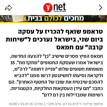
טראמפ שואף להכריז על עסקה
ביום שני, בישראל נערכים ל"שיחות
קרבה" עם חמאס
חמאס הפיץ מסרים שישיב "כן" להצעה החדשה,
בישראל אמרו שעסקת החטופים "מתקדמת". 35
משפחות חטופים שלחו "פנייה דחופה" לרה"מ,
ולקראת נסיעתו לוושינגטון דרשו ממנו "להביא
להסכם שיבטיח את שובו של החטוף האחרון". הם
כתבו: "תם עידן העסקאות החלקיות, הקטגוריות,
רשימות שמבדילות בין דם לדם"
איתמר אייכנר
,
ליהיא גורדון
,
עינב חלבי
| עודכן:
03.07.25 | 16:00