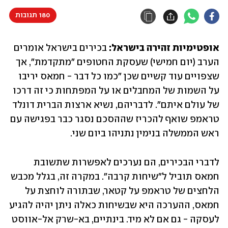
180 תגובות
אופטימיות זהירה בישראל: 
בכירים בישראל אומרים 
הערב (יום חמישי) שעסקת החטופים "מתקדמת", אך 
שצפויים עוד קשיים שכן "כמו כל דבר - חמאס יריבו 
על השמות של המחבלים או על המפתחות כי זה דרכו 
של עולם איתם". לדבריהם, נשיא ארצות הברית דונלד 
טראמפ שואף להכריז שההסכם נסגר כבר בפגישה עם 
ראש הממשלה בנימין נתניהו ביום שני. 
לדברי הבכירים, הם נערכים לאפשרות שתשובת 
חמאס תוביל ל"שיחות קרבה". במקרה זה, בגלל מכבש 
הלחצים של טראמפ על קטאר, שבתורה לוחצת על 
חמאס, ההערכה היא שבשיחות כאלה ניתן יהיה להגיע 
לעסקה - גם אם לא מיד. בינתיים, בא-שרק אל-אווסט 