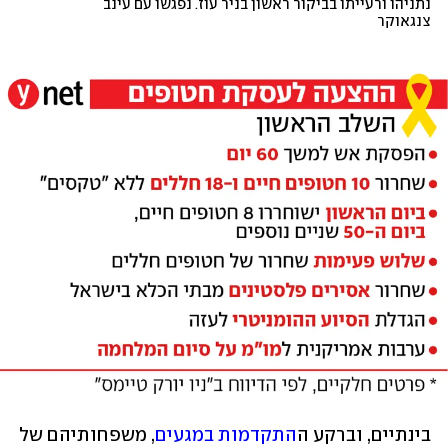
נתניהו ורעייתו בביקור ראשון בניר עוז. נפגשו עם עינב 
צנגאוקר 
בינתיים, וברקע ה
התקדמות במגעים
, משפחותיהם של 