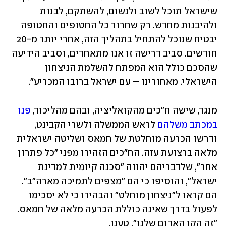
שישראל תוכל לשוב ולנשום, להשתקם, לבנות 
ולהיבנות מחדש. רק שחרור כל החטופים והחטופה 
יבטיח שנוכל להתחיל בתהליך הזה, אחרי יותר מ-20 
חודשים. סביב דרישה זו אנו מתאחדים, וסביב הידיעה 
שהסכם כולל הוא המפתח להשלמת הניצחון 
הישראלי. מאחורינו – עם ישראל ברובו המכריע".
מנגד, שישה ח"כים מהקואליציה, ובהם מהליכוד, 
פנו 
במכתב משלהם
 לראש הממשלה ולשרי הקבינט, 
ודרשו הכרעה מוחלטת של חמאס ושליטה ישראלית 
מלאה ברצועת עזה. הח"כים הזהירו מפני "כל פתרון 
אחר", שלדבריהם יהווה "סכנה קיומית למדינת 
ישראל", והוסיפו כי הם "מצפים לתמיכה מארה"ב". 
הם קראו ל"ניצחון מוחלט" והבהירו כי לא יסכימו 
לפעול בדרך שאינה כוללת הכרעה מלאה של חמאס. 
"זה הקו האדום שלנו", טענו.