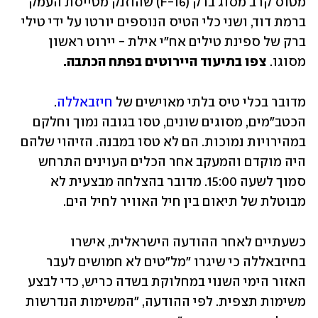
מטוס קרב מסוג ברק (F-16) שהוזנק מטייסת העמק 
ברמת דוד, ושני כלי הטיס הנוספים יורטו על ידי טילי 
ברק של ספינת טילים אח"י אילת - יירוט ראשון 
מסוגו. 
צפו בתיעוד היירוטים בפתח הכתבה. 
מדובר בכלי טיס בלתי מאוישים של 
חיזבאללה
. 
הכטב"מים, מסוגים שונים, טסו בגובה נמוך וחלקם 
במהירויות נמוכות. הם לא טסו במבנה. הזיהוי שלהם 
היה מוקדם והמעקב אחר הכלים העוינים התרחש 
סמוך לשעה 15:00. מדובר בהצלחה מבצעית לא 
מבוטלת של תיאום בין חיל האוויר לחיל הים.
כשעתיים לאחר ההודעה הישראלית, אישרו 
בחיזבאללה כי שיגרו "מל"טים לא חמושים לעבר 
האזור הימי השנוי במחלוקת בשדה כריש, כדי לבצע 
משימות תצפית. לפי ההודעה, "המשימות הנדרשות 