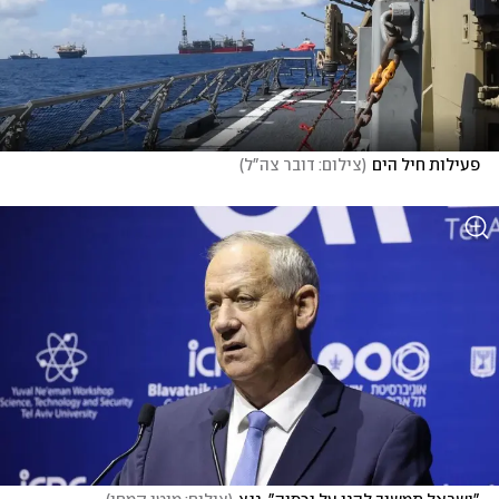
פעילות חיל הים
(
צילום: דובר צה"ל
)