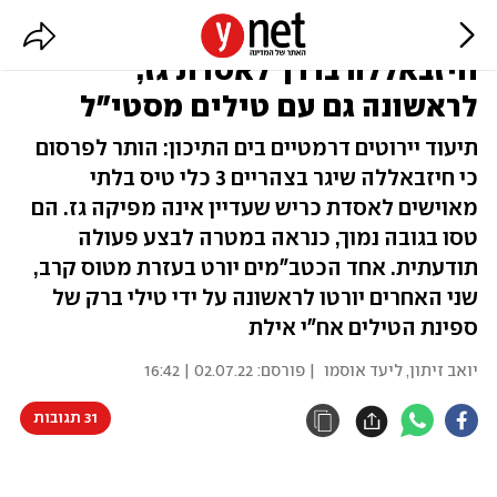
צה"ל יירט 3 כטב"מים של
חיזבאללה בדרך לאסדת גז,
לראשונה גם עם טילים מסטי"ל
תיעוד יירוטים דרמטיים בים התיכון: הותר לפרסום
כי חיזבאללה שיגר בצהריים 3 כלי טיס בלתי
מאוישים לאסדת כריש שעדיין אינה מפיקה גז. הם
טסו בגובה נמוך, כנראה במטרה לבצע פעולה
תודעתית. אחד הכטב"מים יורט בעזרת מטוס קרב,
שני האחרים יורטו לראשונה על ידי טילי ברק של
ספינת הטילים אח"י אילת
יואב זיתון
,
ליעד אוסמו
| פורסם:
02.07.22 | 16:42
31 תגובות