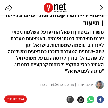
"הישג היסטורי": לראשונה בעולם -
ניסוי ליירוט רקטות ומל"טים בלייזר
| תיעוד
משרד הביטחון ורפאל הודיעו על השלמת ניסויי
יירוט מוצלחים למגוון איומים, באמצעות מערכת
לייזר רב-עוצמה שמפותחת בישראל. תוך
שנה-שנתיים המערכת תוכרז כמבצעית ומשלימה
לכיפת ברזל, ובדרך לגרסתה גם על מטוסי חיל
האוויר ככלי התקפי ולכוחות קרקעיים בתמרון:
"מתנה לעם ישראל"
יואב זיתון
| פורסם:
14.04.22 | 12:59
254 תגובות