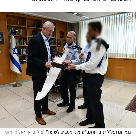
גנץ עם תא"ל יניב רותם. "פעלנו מסביב לשעון"
(
צילום: אריאל חרמוני, 