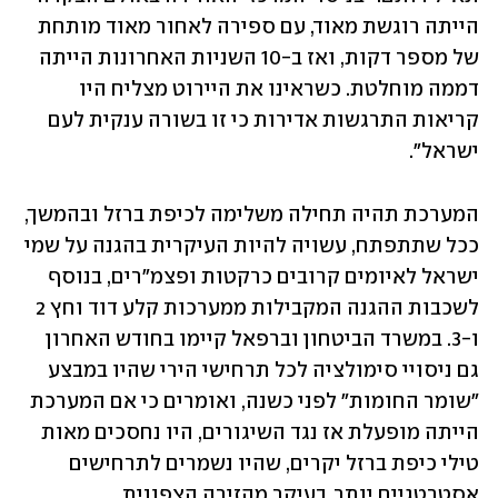
הייתה רוגשת מאוד, עם ספירה לאחור מאוד מותחת 
של מספר דקות, ואז ב-10 השניות האחרונות הייתה 
דממה מוחלטת. כשראינו את היירוט מצליח היו 
קריאות התרגשות אדירות כי זו בשורה ענקית לעם 
ישראל". 
המערכת תהיה תחילה משלימה לכיפת ברזל ובהמשך, 
ככל שתתפתח, עשויה להיות העיקרית בהגנה על שמי 
ישראל לאיומים קרובים כרקטות ופצמ"רים, בנוסף 
לשכבות ההגנה המקבילות ממערכות קלע דוד וחץ 2 
ו-3. במשרד הביטחון וברפאל קיימו בחודש האחרון 
גם ניסויי סימולציה לכל תרחישי הירי שהיו במבצע 
"שומר החומות" לפני כשנה, ואומרים כי אם המערכת 
הייתה מופעלת אז נגד השיגורים, היו נחסכים מאות 
טילי כיפת ברזל יקרים, שהיו נשמרים לתרחישים 
אסטרטגיים יותר, בעיקר מהזירה הצפונית. 