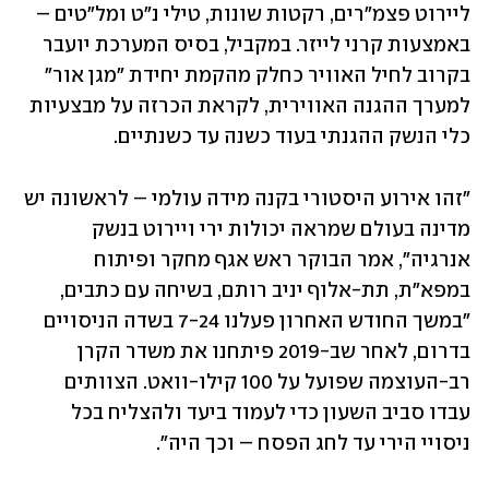
ליירוט פצמ"רים, רקטות שונות, טילי נ"ט ומל"טים – 
באמצעות קרני לייזר. במקביל, בסיס המערכת יועבר 
בקרוב לחיל האוויר כחלק מהקמת יחידת "מגן אור" 
למערך ההגנה האווירית, לקראת הכרזה על מבצעיות 
כלי הנשק ההגנתי בעוד כשנה עד כשנתיים. 
"זהו אירוע היסטורי בקנה מידה עולמי – לראשונה יש 
מדינה בעולם שמראה יכולות ירי ויירוט בנשק 
אנרגיה", אמר הבוקר ראש אגף מחקר ופיתוח 
במפא"ת, תת-אלוף יניב רותם, בשיחה עם כתבים, 
"במשך החודש האחרון פעלנו 7-24 בשדה הניסויים 
בדרום, לאחר שב-2019 פיתחנו את משדר הקרן 
רב-העוצמה שפועל על 100 קילו-וואט. הצוותים 
עבדו סביב השעון כדי לעמוד ביעד ולהצליח בכל 
ניסויי הירי עד לחג הפסח – וכך היה".