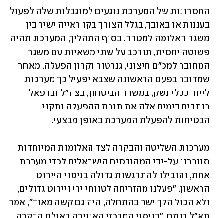
החסרונות של המערכת נוגעים למוגבלות שלה לפעול 
בעננות או באובך, בגלל הצורך בקו ראייה ישיר בין 
משגר האלומה למטרה. בסוף התהליך, המערכת תהיה 
פשוטה יחסית, תורכב על שתי משאיות עם משגר 
המחובר למכ"ם חיצוני, גנרטור וקרון הפעלה. מאחר 
שמדובר בפעם הראשונה שצבא יפעיל כך מערכות 
לייזר ככלי נשק, במשרד הביטחון, בצה"ל וברפאל 
כותבים בימים אלה את תורת ההפעלה ותקני 
הבטיחות להפעלת המערכת באופן מבצעי. 
מערכות השליטה והבקרה לצד האלומות המיוחדות 
סונכרנו על-ידי המהנדסים הישראלים לכדי מערכת 
אחת, והובילו להתרגשות גדולה בניסוי היירוט 
הראשון. "פעלנו מהזריחה לטווחי ירי ויירוט גדולים, 
ולא הכול הלך ישר בהתחלה, היה גם קשה מאוד", אמר 
תא"ל רותם. "בניסוי המרכזי האווירה באולם הבקרה 