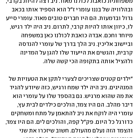
משפחתית כואבת לכולנו מאוד. ניב רצה להיות בקרבי, 
ובהלוויה של בננו עומרי ז"ל הוא הספיד אותו בכאב 
גדול ובדמעות. הם היו חברים טובים מאוד. עומרי סייע 
לו, כיוון אותו להיות קרבי, לתרום. ניב היה ילד רגיש, 
מיוחד וחכם. אבדה כואבת לכולנו כאן במשפחה 
וביישוב אליכין. ניב הלך בדרך של עומרי להנדסה 
קרבית, והגשים את הייעוד שלו להגן על המדינה 
ולהציל אותה בתקופה הכי קשה שלה. 
"ילדים קטנים שצריכים לצערי לתקן את הטעויות של 
המנהיגים. ניב היה ילד שמח ורגיש, כזה שיודע להגיד 
את מה שהוא מרגיש. גם בהספד שלו על עומרי הוא 
דיבר מהלב. הם היו צמד, הולכים כילדים לבית עץ, 
עומרי היה לוקח את ניב להתאמן על מתח ומשחקים 
כדורגל כל היום. פק"ל קפה, והולכים לים. הם היו צמד, 
והצמד הזה נעלם מהעולם. חשוב שיזכרו את שני 