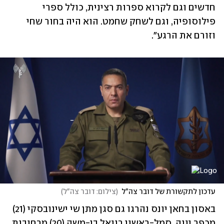
חדשים וגם לקרוא ספרות רצינית, כולל ספרי 
פילוסופיה, וגם לשחק שחמט. הוא היה בחור שחי 
וזורם את הרגע".
עדכון לתקשורת של דובר צה"ל
(
צילום: דובר צה"ל
)
באסון בחאן יונס נהרגו גם סגן מתן שי ישינובסקי (21) 
מכפר יונה, סמל-ראשון רונאל בן-משה (20) מרחובות, 