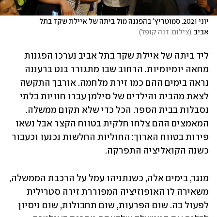
יוני 2021. סמוטריץ' בהפגנה מול ביתה של איילת שקד בתל 
אביב
(
צילום: דנה קופל
)
ליד ביתה של איילת שקד בתל אביב נערכו הפגנות 
מחאה יומיומיות. הרחוב שבו מתגורר בנט ברעננה 
נראה בימים ההם כמו זירת מלחמה. אורבך התקשה 
לצאת מהבית והילדים של סילמן עברו חוויות בלתי 
נסבלות בבית הספר. הכל כדי שלא תקום ממשלה. 
המאמצים ההם צלחו חלקית בטווח הקצר אבל נשאו 
פירות בטווח הארוך: החוליות החלשות נכנעו וכעבור 
כשנה הקואליציה התפרקה.
מנגד, בימים אלה, כשנתניהו עמל על הרכבת הממשלה, 
משאירה לו האופוזיציה המפוררת זירה סטרילית 
לפעול בה. שום הפרעות, שום תחבולות, שום ניסיון 