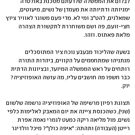
לבלום את הממשלה שלדעתם מסכנת באולטרה 
ימניותה ודתיותה את מעמדן של נשים, מיעוטים, 
שמאלנים, להט"ב ומי לא. מדי פעם משוגר לאוויר ציוץ 
חצי-זועם, פה ושם משוחררת לתקשורת הצהרה 
מלאת פאתוס. וזהו.
בשעה שהליכוד מבעבע נוכח ציר המתוסכלים 
מנתניהו שמתחממים על הקווים, ביהדות התורה 
רותחים על ראש הממשלה המיועד, ובציונות הדתית 
כבר חשפו מה חושבים עליו, מה עושה האופוזיציה? 
יוק.
תצוגת רפיון מרשימה של האופוזיציה נרשמה שלשום 
(שני), כשהכנסת ציינה את יום המאבק לאלימות כלפי 
נשים. מול מליאה ריקה כמעט לגמרי נאמה אפרת 
רייטן (העבודה) ותהתה: "איפה כולן"? מיכל וולדיגר 