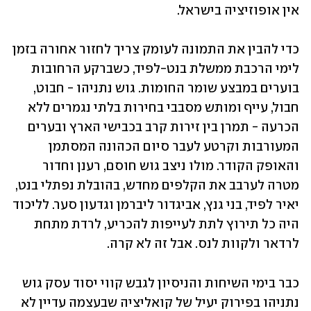
אין אופוזיציה בישראל.
כדי להבין את התמונה לעומק צריך לחזור אחורה בזמן 
לימי הרכבת ממשלת בנט-לפיד, כשברקע הרחובות 
בוערים במבצע שומר החומות. גוש נתניהו - חבוט, 
חבול, עייף ומותש מסבבי בחירות בלתי נגמרים ללא 
הכרעה - תמרן בין זירות קרב בכבישי הארץ ובערים 
המעורבות וקרטע לעבר סיום הכהונה המסתמן 
והאופק הקודר. מולו ניצב גוש חוסם, רענן וחדור 
מטרה לערבב את הקלפים מחדש, בהובלת נפתלי בנט, 
יאיר לפיד, בני גנץ, אביגדור ליברמן וגדעון סער. לליכוד 
היה כל תירוץ לתת לעייפות להכריע, לרדת מתחת 
לרדאר ולקוות לנס. אבל זה לא קרה.
כבר בימי השיחות והניסיון לגבש קווי יסוד עסק גוש 
נתניהו בפירוק יעיל של קואליציה שבעצמה עדיין לא 