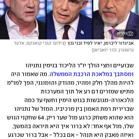
גלריה
אביגדור ליברמן, יאיר לפיד ובני גנץ
(
צילום: קובי קואנקס, אלעד 
גרשגורן, הדר יואביאן
)
שבועיים וחצי הולך יו"ר הליכוד בנימין נתניהו 
ומסתבך במלאכת הרכבת הממשלה
. מה שאמור היה 
להיות מהלך חלק ומהיר, מהודק והומוגני, הפך למו"מ 
מתיש שמזרים דם רע אל תוך המערכות 
הלכאורה-מגובשות בגוש הימין וחשף עד כמה 
שברירית רמת האמון בין מרכיביו. המזל של נתניהו 
הוא שהוא משחק כרגע מול שער ריק. 64 שחקני הגוש 
שלו, מול אף אחד: לא ברור איך היא תיראה בהמשך, 
ואיזה מאבק היא תנהל - אם בכלל - אבל ברור שכרגע 