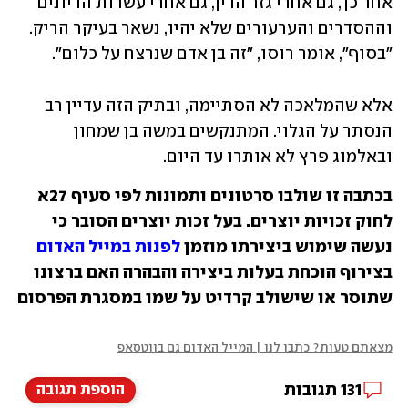
אחר כך, גם אחרי גזר הדין, גם אחרי עשרות הדיונים 
וההסדרים והערעורים שלא יהיו, נשאר בעיקר הריק. 
"בסוף", אומר רוסו, "זה בן אדם שנרצח על כלום".
אלא שהמלאכה לא הסתיימה, ובתיק הזה עדיין רב 
הנסתר על הגלוי. המתנקשים במשה בן שמחון 
ובאלמוג פרץ לא אותרו עד היום. 
בכתבה זו שולבו סרטונים ותמונות לפי סעיף 27א
לחוק זכויות יוצרים. בעל זכות יוצרים הסובר כי
נעשה שימוש ביצירתו מוזמן
לפנות במייל האדום
בצירוף הוכחת בעלות ביצירה והבהרה האם ברצונו
שתוסר או שישולב קרדיט על שמו במסגרת הפרסום
מצאתם טעות? כתבו לנו | המייל האדום גם בווטסאפ
131
תגובות
הוספת תגובה