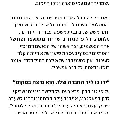
עצמו יחד עם עמי מיארה וניקו חיימוב.
באותו לילה החלה אחת מפרשות הרצח המסובכות 
והמטלטלות שנוהלו במחוז תל אביב. תיק שנמשך 
יותר משש שנים בבית משפט, עבר דרך קורונה, 
מלחמה, חילופי סנגורים, שחרורים ממעצר, רצח של 
אחד הנאשמים, רצח אשתו של הנאשם המרכזי, 
והסתיים לבסוף בעסקת טיעון שלא הייתה קלה 
לעיכול. "אין כמעט דבר שלא קרה בתיק הזה", אומר 
רוסו. "באמת, כל דבר אפשרי".
"ירו בו ליד החברה שלו. הוא נרצח במקום"
על פי גזר הדין, פרץ כעס על הקשר בין יוסי שריקי 
לבין דניאל זרוג, אויבו בעולם התחתון וחברו לשעבר. 
שריקי עצמו לא היה עבריין. "בחור נורמטיבי לגמרי", 
מגדיר אותו עו"ד רוסו. נשוי, אב לילד קטן, ואשתו 