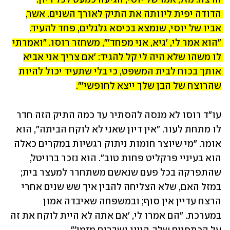
הדודה יפית ליוותה את התיק לאורך השנים. אשר, 
אביו של יוסי, שנמצא בכיסא גלגלים, פחד להעיד. 
"הוא אמר לי, 'גיא, אני מפחד'", משחזר רוסו. "ואמרתי 
לו משהו שלא היה לי קל להגיד: 'אם צריך אני אביא 
אותך בכוח לבית המשפט, כי בלי שתעיד יכול להיות 
שהרוצח של הבן שלך ייצא לחופשי'".
עו"ד רוסו לא מנסה להסתיר עד כמה התיק הזה חדר 
לו מתחת לעור. "אין דיון שאני לא לוקח הביתה", הוא 
אומר. "מי שיוצר חומות ניתוק רגשיות במקרים כאלה 
הוא בעיניי פרקליט פחות טוב". הוא נזכר ברויטל, 
שהתפרקה בכל פעם שנאשם משתחרר למעצר בית; 
במזל האם, שלא הצליחה להבין איך שש שנים אחרי 
הרצח עדיין אין סוף; ובמשפחה שאיבדה אמון 
במערכת. "הם אמרו לי, 'אם אתה לא היית לוקח את זה 