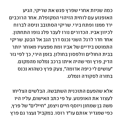
כמה שניות אחרי שפרץ פגש את שריקי, הגיע 
האופנוע עם לוחית הזיהוי המקופלת. אחד הרוכבים 
ירד ממנו ופתח בירי. שריקי הסתובב וניסה לברוח 
לכיוון אביו. הכדורים נורו לעבר פלג גופו התחתון. 
אחד חדר לרגל. השני נכנס דרך הגב אל הבטן. שריקי 
התמוטט בידיים של אביו ומת מפצעיו מאוחר יותר 
בבית החולים וולפסון בחולון. בזמן הירי, כך לפי גזר 
הדין, פרץ ומי שהיה איתו ברכב נמלטו מהמקום. 
"עושים לי כיפה אדומה", צעק פרץ כשהוא נכנס 
בחזרה לסקודה ונמלט. 
אלא שהפעם התוכנית השתבשה. הבלשים הצליחו 
לעצור את האופנוע. על פי כתב האישום, עליו היו 
משה בן שמחון ויוסף חיים ויצמן, "חיילים" של פרץ, 
כפי שמגדיר אותם עו"ד רוסו. במקביל נעצר גם פרץ 