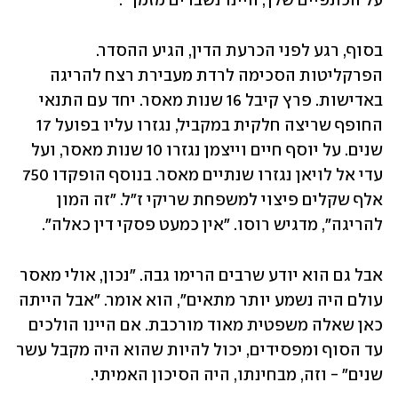
על הכתפיים שלך, היינו נשברים מזמן'".
בסוף, רגע לפני הכרעת הדין, הגיע ההסדר. 
הפרקליטות הסכימה לרדת מעבירת רצח להריגה 
באדישות. פרץ קיבל 16 שנות מאסר. יחד עם התנאי 
החופף שריצה חלקית במקביל, נגזרו עליו בפועל 17 
שנים. על יוסף חיים וייצמן נגזרו 10 שנות מאסר, ועל 
עדי אל לויאן נגזרו שנתיים מאסר. בנוסף הופקדו 750 
אלף שקלים פיצוי למשפחת שריקי ז"ל. "זה המון 
להריגה", מדגיש רוסו. "אין כמעט פסקי דין כאלה". 
אבל גם הוא יודע שרבים הרימו גבה. "נכון, אולי מאסר 
עולם היה נשמע יותר מתאים", הוא אומר. "אבל הייתה 
כאן שאלה משפטית מאוד מורכבת. אם היינו הולכים 
עד הסוף ומפסידים, יכול להיות שהוא היה מקבל עשר 
שנים" - וזה, מבחינתו, היה הסיכון האמיתי.