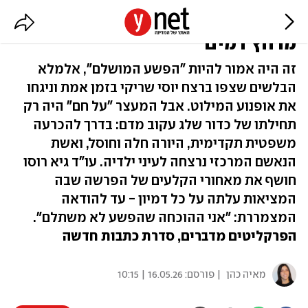
יוסי נרצח "על כלום". ואז החל
מרחץ דמים
זה היה אמור להיות "הפשע המושלם", אלמלא
הבלשים שצפו ברצח יוסי שריקי בזמן אמת וניגחו
את אופנוע המילוט. אבל המעצר "על חם" היה רק
תחילתו של כדור שלג עקוב מדם: בדרך להכרעה
משפטית תקדימית, היורה חלה וחוסל, ואשת
הנאשם המרכזי נרצחה לעיני ילדיה. עו"ד גיא רוסו
חושף את מאחורי הקלעים של הפרשה שבה
המציאות עלתה על כל דמיון - עד להודאה
המצמררת: "אני ההוכחה שהפשע לא משתלם".
הפרקליטים מדברים, סדרת כתבות חדשה
מאיה כהן
| פורסם:
16.05.26 | 10:15