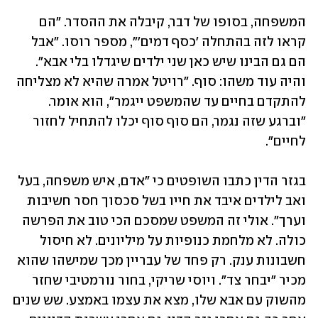
המשפחה, בסופו של דבר, קיבלה את ההסדר. "הם 
קראו לזה בהתחלה 'כסף דמים'", מספר רוסו. "אבל 
הם גם הבינו שיש כאן שני ילדים שיגדלו בלי אבא". 
והיה עוד משהו: סוף. "רויטל אמרה שהיא לא מצליחה 
להתקדם בחיים עד שהמשפט ייגמר", הוא אומר. 
"וברגע שזה נגמר, הם סוף סוף יכלו להתחיל לחזור 
לחיים". 
בגזר הדין כתבו השופטים כי "אדם, איש משפחה, בעל 
ואב לילדים איבד את חייו בשל סכסוך חסר חשיבות 
וערך". אולי זה המשפט שמסכם הכי טוב את הפרשה 
כולה. לא מלחמת כנופיות על מיליונים. לא חיסול 
חשבונות ענק. רק פחד של עבריין מכך שמישהו שהוא 
מכיר "יבחר צד". ויוסי שריקי, בחור נורמטיבי שחזר 
מהשוק עם אבא שלו, מצא את עצמו באמצע. שש שנים 