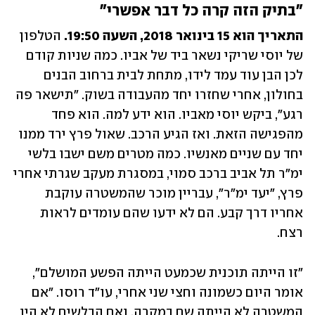
"בתיק הזה קרה כל דבר אפשרי"
התאריך הוא 15 בינואר 2018, השעה 19:50. 
הטלפון 
של יוסי שריקי נשאר ביד של אביו. כמה שניות קודם 
לכן הבן עוד עמד לידו, מתחת לבית ברחוב הבנים 
בחולון, אחרי שחזרו יחד מהעבודה בשוק. "תישאר פה 
רגע", ביקש יוסי מאביו. הוא ידע למה. הוא פחד 
מהפגישה הזאת. ואז הגיע הרכב. שאול פרץ ירד ממנו 
יחד עם שניים מאנשיו. כמה מטרים משם ישבו בלשי 
ימ"ר תל אביב ברכב סמוי, במסגרת מעקב שגרתי אחרי 
פרץ, "יעד ימ"ר", עבריין מוכר שהמשטרה עוקבת 
אחריו דרך קבע. הם לא ידעו שהם עומדים לראות 
רצח.
"זו הייתה תוכנית שכמעט הייתה הפשע המושלם", 
אומר היום כשמונה וחצי שני אחרי, עו"ד רוסו. "אם 
המשטרה לא הייתה שם במקרה, ואם הבלשים לא היו 