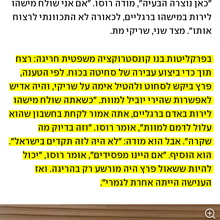
"כאן נוצרה הבעיה", מודה רוסו. "אם אני שולח מישהו 
לירות במישהו ברגליים, לכאורה לא התכוונתי לרצוח 
אותו". מצד שני, שריקי מת.
בפרקליטות בנו קונסטרוקציה משפטית חריגה: רצח 
תוך כדי ביצוע עבירה של סחיטה בכוח. לפי הטענה, 
פרץ ביקש לסחוט ולהטיל אימה על שריקי, והיה אדיש 
לאפשרות שהירי יוביל למוות. "כשאתה שולח מישהו 
לירות באדם ברגליים, אתה אמור לקחת בחשבון שהוא 
עלול לדמם למוות", אומר רוסו. "וזה בדיוק מה 
שקרה". אבל הוא מודה: "לא היה לזה תקדים בישראל". 
הוא הוסיף. "אם היינו מפסידים", אומר רוסו, "יכול 
להיות ששאול פרץ היה מורשע רק בהריגה. ואז 
הענישה הייתה אחרת לגמרי".