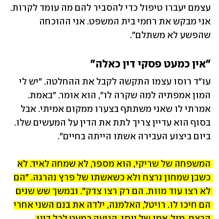
עצמם יעברו טיפול כדי להסביר להם מה עומד לקרות. 
אני מבקש את רחמי בית המשפט. אני ההוכחה 
שהפשע לא משתלם". 
"אין כמעט פסקי דין כאלה"
עו"ד רוסו עצמו התקשה לקבל את ההחלטה. "יש לי 
המון אמפתיה למה שקרה לו", הוא אומר. "באמת. 
אמרתי לו שאני משתתף בצערו ממקום אמיתי. אבל 
בסוף הוא עדיין צריך לתת את הדין על המעשים שלו. 
ביום ביצוע העבירה אשתו הייתה בחיים". 
המשפחה של שריקי, הוא מספר, לא שמחה לאיד. לא 
כשבן שמחון נרצח ולא כשאשתו של פרץ נהרגה. "הם 
לא רצו עוד מוות. הם רק רצו צדק". ובמשך שש שנים 
הם חיכו לו. רויטל, האלמנה, ילדה את בנם השני אחרי 
הרצח. מזל, אמו של יוסי, הגיעה כמעט לכל דיון. 