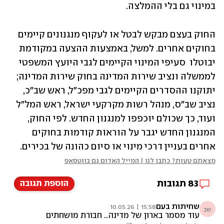
במינוי גם בלי ההמלצה.
החוק בעצם מבקש לבטל או לעקוף מנגנונים קיימים 
בחוקים אחרים. למשל, באמצעות ההצעה במקודמת 
יבוטלו  סעיפי המינוי הקיימים לגבי היועץ המשפטי 
לממשלה ונציב שירות המדינה בחוק שירות המדינה; 
יתוקנו ההסדרים הקיימים לגבי מפכ״ל, ראש שב״כ, 
נציב שב״ס, מנהל רשות מקרקעי ישראל, ראש המל״ל 
ועוד, כך שכולם יוכפפו למנגנון החדש. לפי החוק, 
המנגנון החדש יגבר על הוראות קודמות בחוקים 
אחרים בעניין דרכי מינוי או סיום כהונה של בכירים.
מצאתם טעות? כתבו לנו | המייל האדום גם בווטסאפ
83
תגובות
הוספת תגובה
שחיתות בעם
15:58 | 10.05.26
שב
עוד מסמר בארון של מדינה.. חבורת מושחתים
חסרי כשרון שאפילו סלט ירקות הם יחתכו עקום..