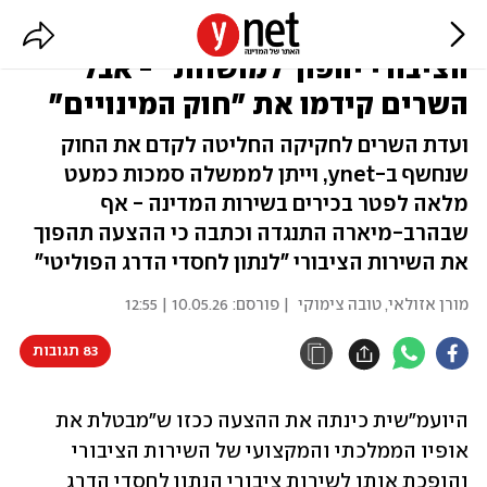
היועמ"שית כתבה כי "השירות
הציבורי יהפוך למושחת" - אבל
השרים קידמו את "חוק המינויים"
ועדת השרים לחקיקה החליטה לקדם את החוק
שנחשף ב-ynet, וייתן לממשלה סמכות כמעט
מלאה לפטר בכירים בשירות המדינה - אף
שבהרב-מיארה התנגדה וכתבה כי ההצעה תהפוך
את השירות הציבורי "לנתון לחסדי הדרג הפוליטי"
מורן אזולאי
,
טובה צימוקי
| פורסם:
10.05.26 | 12:55
83 תגובות
היועמ"שית כינתה את ההצעה ככזו ש"מבטלת את 
אופיו הממלכתי והמקצועי של השירות הציבורי 
והופכת אותו לשירות ציבורי הנתון לחסדי הדרג 