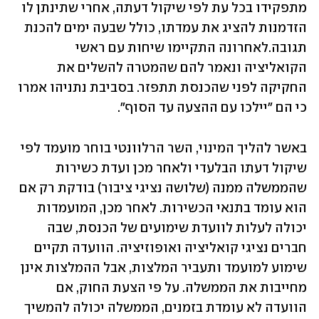
מתפקידו בכל עת לפי שיקול דעתה, אחרי שתינתן לו 
הזדמנות להציג את עמדתו, כולל שבעה ימים להכנת 
תגובה.לאחרונה התקיימו שיחות עם ראשי 
הקואליציה ונאמר להם שהמטרה להשלים את 
החקיקה לפני שהכנסת תתפזר. בסביבת נתניהו אמרו 
כי הם "יילכו עם ההצעה עד הסוף".
באשר להליך המינוי, השר הרלוונטי בוחר מועמד לפי 
שיקול דעתו הבלעדי ולאחר מכן ועדת כשירות 
שהממשלה ממנה (שלושה נציגי ציבור) בודקת רק אם 
הוא עומד בתנאי הכשירות. לאחר מכן, המועמדות 
יכולה לעלות לוועדת שימועים של הכנסת, שבה 
חברים נציגי קואליציה ואופוזיציה. הוועדה תקיים 
שימוע למועמד ותעביר המלצות, אבל ההמלצות אינן 
מחייבות את הממשלה. על פי הצעת החוק, אם 
הוועדה לא עומדת בזמנים, הממשלה יכולה להמשיך 