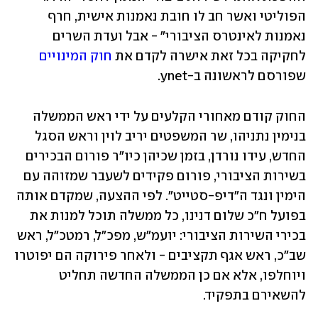
הפוליטי ואשר חב לו חובת נאמנות אישית, חרף 
נאמנות לאינטרס הציבורי" - אבל ועדת השרים 
לחקיקה בכל זאת אישרה לקדם את 
חוק המינויים
שפורסם לראשונה ב-ynet.
החוק קודם מאחורי הקלעים על ידי ראש הממשלה 
בנימין נתניהו, שר המשפטים יריב לוין וראש הסגל 
החדש, עידו נורדן, בזמן שכיהן כיו"ר פורום הבכירים 
בשירות הציבורי, פורום פקידים לשעבר שמזוהה עם 
הימין ונגד ה"דיפ-סטייט". לפי ההצעה, שמקדם אותה 
בפועל ח"כ שלום דנינו, כל ממשלה תוכל למנות את 
בכירי השירות הציבורי: יועמ"ש, מפכ"ל, רמטכ"ל, ראש 
שב"כ, ראש אגף תקציבים - ולאחר פירוקה הם יפוטרו 
ויוחלפו, אלא אם כן הממשלה החדשה תחליט 
להשאירם בתפקיד.