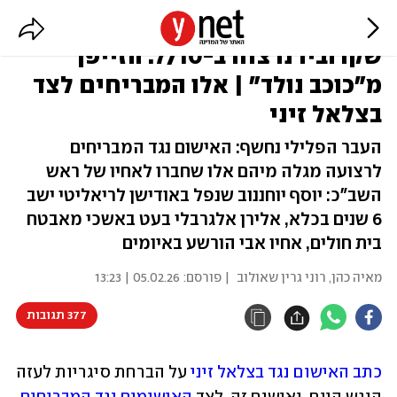
האחים העבריינים. ה"משתקם"
שקרוביו נרצחו ב-7/10. הזייפן
מ"כוכב נולד" | אלו המבריחים לצד
בצלאל זיני
העבר הפלילי נחשף: האישום נגד המבריחים
לרצועה מגלה מיהם אלו שחברו לאחיו של ראש
השב"כ: יוסף יוחננוב שנפל באודישן לריאליטי ישב
6 שנים בכלא, אלירן אלגרבלי בעט באשכי מאבטח
בית חולים, אחיו אבי הורשע באיומים
מאיה כהן
,
רוני גרין שאולוב
| פורסם:
05.02.26 | 13:23
377 תגובות
כתב האישום נגד בצלאל זיני
 על הברחת סיגריות לעזה 