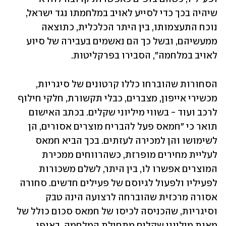
שיהיה בכך כדי לסייע לאויב במלחמתו נגד ישראל, 
נוכח התעצמותו, בין היתר הכלכלית, כתוצאה 
ממעשיהם, ובשל כך הם נאשמים בעבירה של סיוע 
לאויב במלחמה", הסבירו בפרקליטות.
הסחורות שהוברחו כללו קרטונים של סיגריות, 
מכשירי אייפון, מצברים, כבלי תקשורת, חלקי חילוף 
לרכב ועוד - בשווי מיליוני שקלים. בכתב האישום 
תואר כי "חמאס פעל להבריח מוצרים אסורים, הן 
לשימושו והן למכירה לעזתים. בכך הביא חמאס 
לעליית מחירים מופרזת, כשהרווחים ממכירת 
המוצרים אפשרו לו, בין היתר, לשלם משכורות 
לפעיליו ולפעול לגיוסם של פעילים חדשים. סחורה 
אסורה מרכזית שהוברחה לרצועה הינה טבק 
וסיגריות, שהכניסה לכיסו של חמאס סכום כולל של 
מאות מיליוני שקלים מתחילת המלחמה, באופן 