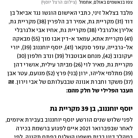
צפו בנאשמים באולם, אתמול
(
צילום: הרצל יוסף
)
מלבד בצלאל זיני, כתבי האישום הוגשו נגד אביאל בן 
דוד (31) מקריית גת, אמיר דב הלפרין (38) מקריית גת, 
אלירן אלגרבלי (38) מקריית גת, אחיו אבי אלגרבלי 
(41) מקריית אתא, עמאד א-דין אבו מוך (55) מבאקה 
אל-גרבייה, עופר סנקאר (41), יוסף יוחננוב (39), יורי 
יעקובוב (42), מנחם אבוטבול (39) ונדב חלפון (30) 
מקריית גת, מאיר לוי (26) מביתר עילית, אושרי דהן 
(39) מתלמי אליהו, ירון (בני) פרץ (52) מנועם, עטר אבן 
(37) משקד וחברת אנונה שבבעלותם של אבי וירון. 
זה 
העבר הפלילי של חלק מהם: 
יוסף יוחננוב, בן 39 מקריית גת
לפני שלוש שנים הורשע יוסף יוחננוב בעבירת איומים, 
לאחר שבפברואר 2021 איים לפגוע ברשמת בכירה 
במהלך דיון בבית משפט השלום בפתח תקווה. לפי 