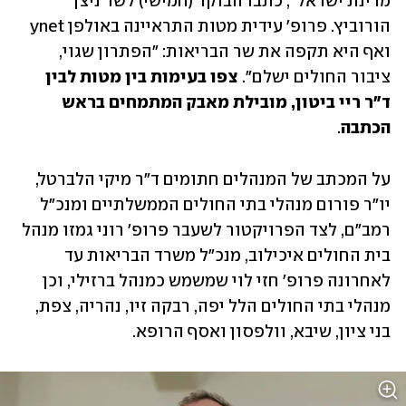
מדינת ישראל", כתבו הבוקר (חמישי) לשר ניצן 
הורוביץ. פרופ' עידית מטות התראיינה באולפן ynet 
ואף היא תקפה את שר הבריאות: "הפתרון שגוי, 
ציבור החולים ישלם". 
צפו בעימות בין מטות לבין 
ד"ר ריי ביטון, מובילת מאבק המתמחים בראש 
הכתבה
. 
על המכתב של המנהלים חתומים ד"ר מיקי הלברטל, 
יו"ר פורום מנהלי בתי החולים הממשלתיים ומנכ"ל 
רמב"ם, לצד הפרויקטור לשעבר פרופ' רוני גמזו מנהל 
בית החולים איכילוב, מנכ"ל משרד הבריאות עד 
לאחרונה פרופ' חזי לוי שמשמש כמנהל ברזילי, וכן 
מנהלי בתי החולים הלל יפה, רבקה זיו, נהריה, צפת, 
בני ציון, שיבא, וולפסון ואסף הרופא.