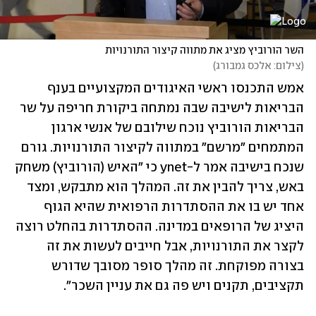
השר הורוביץ מציג את מתווה קיצור התורנויות
(
צילום: אלכס גמבורג
)
אמש התכנסו ראשי האיגודים המקצועיים בענף 
הבריאות לישיבה שבה נמתחה ביקורת חריפה על שר 
הבריאות הורוביץ נוכח שילובם של אנשי ארגון 
המתמחים "מרשם" במתווה לקיצור התורנויות. גורם 
שנכח בישיבה אמר ל-ynet כי "האיש (הורוביץ) משחק 
באש, צריך להבין את זה. המהלך הוא מתבקש, ומצד 
אחד יש בו את ההסתדרות הרפואית שהיא הגוף 
היציג של הרופאים במדינה. ההסתדרות בהחלט רוצה 
לקצר את התורנויות, אבל חייבים לעשות את זה 
בצורה מפוקחת. זה מהלך סופר מסובך שדורש 
תקציבים, תקנים ויש פה גם את עניין השכר".