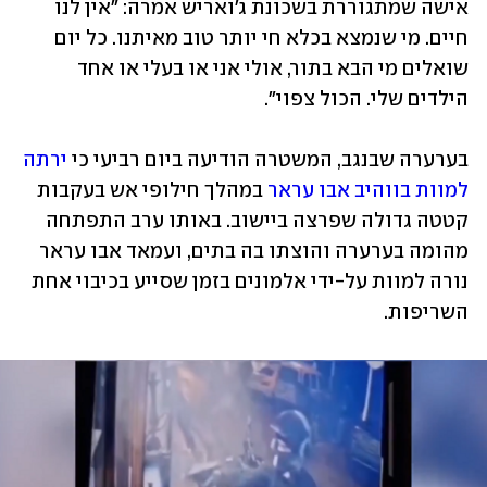
אישה שמתגוררת בשכונת ג'ואריש אמרה: "אין לנו 
חיים. מי שנמצא בכלא חי יותר טוב מאיתנו. כל יום 
שואלים מי הבא בתור, אולי אני או בעלי או אחד 
הילדים שלי. הכול צפוי".
בערערה שבנגב, המשטרה הודיעה ביום רביעי כי 
ירתה 
למוות בווהיב אבו עראר
 במהלך חילופי אש בעקבות 
קטטה גדולה שפרצה ביישוב. באותו ערב התפתחה 
מהומה בערערה והוצתו בה בתים, ועמאד אבו עראר 
נורה למוות על-ידי אלמונים בזמן שסייע בכיבוי אחת 
השריפות.