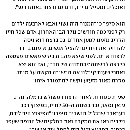
ואוכלים ומטיילים יחד, והם גם נרצחו באותו רגע".
הוא סיפר כי "המנוח היה נשוי ואבא לארבעה ילדים. 
רק לפני כמה חודשים נולד הבן האחרון. אדם שכל חייו 
הקריב מזמנו למען אחרים. גם ברצח הוא ניסה 
להרחיק את היורים ולהציל אנשים, אומנם בחרו 
לרצוח אותו. לפני שיצא מהבית ביקש מאשתו מעטפה 
כי רצה להשתתף בחתונה של חברו, ואז הוא יצא 
ואחרי שעות קיבלנו את הבשורה הקשה על מותו. 
מקרה מאוד מזעזע וקשה להתמודד איתו".
שעות ספורות לאחר הרצח המשולש ברמלה, נהרג 
ענאן נסאר, גבר בשנות ה-50 לחייו, בפיצוץ רכב 
בעראבה שבגליל. תושבים סיפרו: "הפיצוץ היה לידם, 
וילדים ראו את המקרה ואת החלקים של הגופה שעפו 
ברחוב. הפיצוץ יכול היה לחסל עוד אנשים".