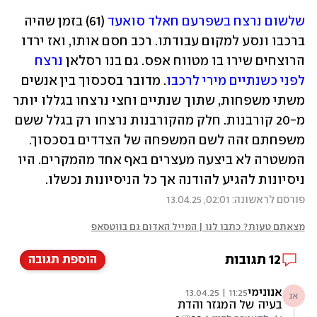
שלשום נרצח בשפרעם חאלד סואעד
 (61) בזמן שהיה 
ברכבו ונסע למקום עבודתו. רכב חסם אותו, ואז ירדו 
הרוצחים שירו בו מטווח אפס. גם בנו רסלאן 
נרצח 
לפני כשנתיים מירי לרכבו
. מדובר בסכסוך בין אנשים 
משתי משפחות, שתוך שנתיים וחצי נרצחו בגללו יותר 
מ-20 קורבנות. חלק מהקורבנות נרצחו רק בגלל ששם 
משפחתם זהה לשם המשפחה של הצדדים בסכסוך. 
המשטרה לא ביצעה מעצרים באף אחד מהמקרים. היו 
ניסיונות להגיע להודנה אך כל הניסיונות נכשלו.
פורסם לראשונה: 02:01, 13.04.25
מצאתם טעות? כתבו לנו | המייל האדום גם בווטסאפ
12
תגובות
הוספת תגובה
אנונימי
11:25 | 13.04.25
אנ
בעיה של המגזר והדת