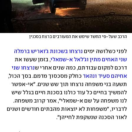
הרכב שעל-פי החשד שימש את המעורבים ברצח בסכנין
לפני כשלושה ימים 
נרצחו בשכונת ג'ואריש ברמלה 
שני האחים מתין וג'לאל א-שמאלי
, בזמן שעשו את 
דרכם למקום עבודתם, כמה שנים אחרי ש
נרצחו שני 
אחיהם סעיד ונהאד
 כחלק מסכסוך מדמם. בסך הכול, 
תשעה בני משפחה נרצחו תוך שש שנים. "אי-אפשר 
להמשיך בחיים כל עוד כולנו בסכנת חיים בגלל שיש 
לנו משפחה על שם א-שמאלי", אמר קרוב משפחה. 
לדבריו, "משפחות לא יוצאות מהבתים חודשים ושנים 
לאור הסכנה שנשקפת לחייהן".