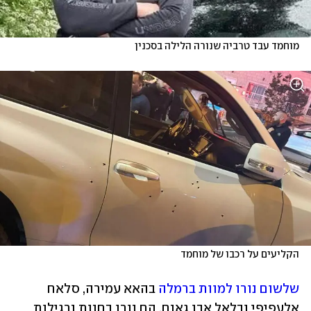
מוחמד עבד טרביה שנורה הלילה בסכנין
הקליעים על רכבו של מוחמד
שלשום נורו למוות ברמלה
 בהאא עמירה, סלאח 
אלעפיפי ובלאל אבו גאנם. הם נורו בחנות נרגילות 