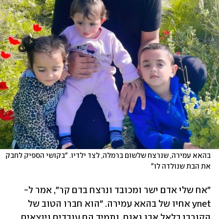
בהאא עמירה, שנרצח שלשום ברמלה, לצד ילדיו. "בקושי הספיק לחבק 
את הבת שנולדה לו"
"אח שלי אדם ישר ומכובד ונרצח בדם קר", אמר ל-
ynet אחיו של בהאא עמירה. "הוא חברו הטוב של 
הקורבן בלאל אבו גאנם, ותמיד הם עובדים ויוצאים 