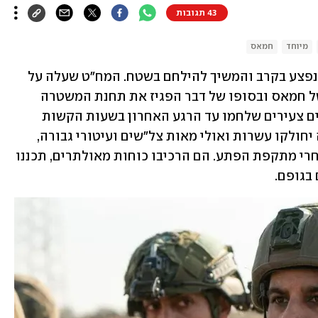
43 תגובות
מיוחד
חמאס
המג"ד שהציל תיירת צרפתייה שנחטפה, נפצע בקרב והמשיך להילחם בשטח. המח"ט שעלה על 
שלושה טנקים בזה אחר זה, דרס רכבים של חמאס ובסופו של דבר הפגיז את תחנת המשטרה 
הנצורה בשדרות. מילאומניקים לצד חיילים צעירים שלחמו עד הרגע האחרון בשעות הקשות 
ביותר; אם אפשר להעריך, בתום המלחמה יחולקו עשרות ואולי מאות צל"שים ועיטורי גבורה, 
רבים מהם בשל הפעילות של הלוחמים אחרי מתקפת הפתע. הם הרכיבו כוחות מאולתרים, תכננו 
בגופם.