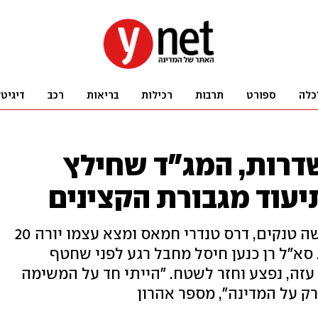
כלה
ספורט
תרבות
רכילות
בריאות
רכב
דיגיט
דרות, המג"ד שחילץ
יעוד מגבורת הקצינים
מח"ט 401 אל"מ אהרון החליף שלושה טנקים, דרס טנדרי חמאס ומצא עצמו יורה 20
א"ל רן כנען חיסל מחבל רגע לפני שחטף
עזה, נפצע וחזר לשטח. "הייתי חד על המשימה
ק על המדינה", מספר אהרון