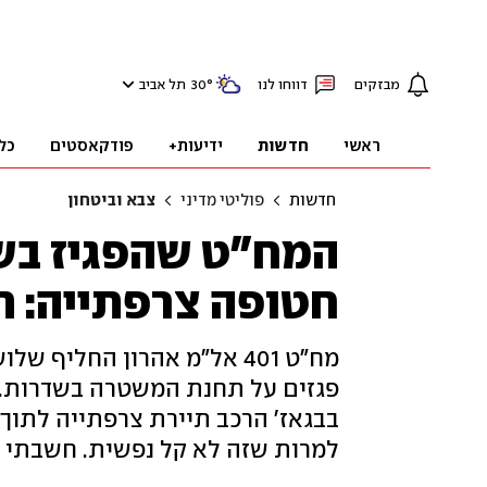
מבזקים
דווחו לנו
°
30
תל אביב
ראשי
חדשות
ידיעות+
פודקאסטים
כל
חדשות
פוליטי מדיני
צבא וביטחון
המח"ט שהפגיז בש
חטופה צרפתייה: ת
פגזים על תחנת המשטרה בשדרות. ס
בבגאז' הרכב תיירת צרפתייה לתוך 
למרות שזה לא קל נפשית. חשבתי ר