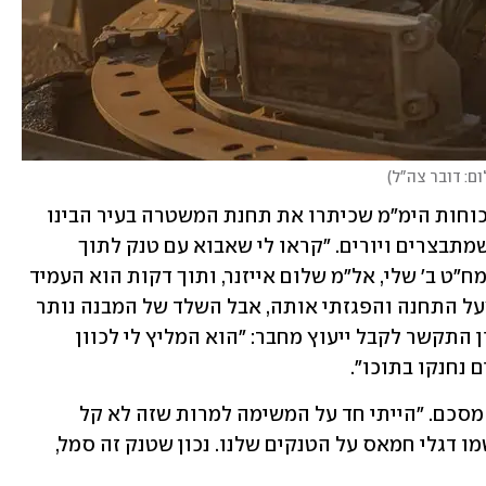
ום: דובר צה"ל
)
לפנות ערב הוא כבר הגיע לאזור שדרות. כוחות הימ"מ שכיתרו את תחנת המשטרה בעיר הבינו 
שיהיה קשה להוציא משם את המחבלים שמתבצרים ויורים. "קראו לי שאבוא עם טנק לתוך 
שדרות. לא היה לי טנק, אז התקשרתי לסמח"ט ב' שלי, אל"מ שלום אייזנר, ותוך דקות הוא העמיד 
טנק בכניסה לעיר", הוא מספר, "ניצבתי מעל התחנה והפגזתי אותה, אבל השלד של המבנה נותר 
כמו שהוא והמחבלים בפנים". אל"מ אהרון התקשר לקבל ייעוץ מחבר: "הוא המליץ לי לכוון 
 נחנקו בתוכו".
"חשבתי שאתעורר מהחלום המוזר", הוא מסכם. "הייתי חד על המשימה למרות שזה לא קל 
נפשית. חשבתי רק על המדינה. ראיתי ששמו דגלי חמאס על הטנקים שלנו. נכון שטנק זה סמל, 