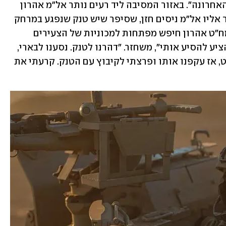
למתחם המסיבה הגעתי עם טיפת הדלק האחרונה". באזור המסיבה ליד רעים נותר אל"מ אהרון 
ללא יכולת להפעיל את הטנק. אז, התקשר אליו אל"מ ניסים חזן, שסיפר שיש טנק שנפגע במרחק 
קילומטרים ממנו. בניסיון להגיע לשם, המח"ט אהרון חיפש מפתחות למכוניות של הצעירים 
שבילו במסיבה, ללא הצלחה. "ואז אזרח הציע להסיע אותי", משחזר. "דהרנו לטנק. נסענו לבארי, 
הבנו שהש"ג ממולכד ושיש שם חוליית נ"ט, אז עקפנו אותו ופרצתי לקיבוץ עם הטנק. קרעתי את 