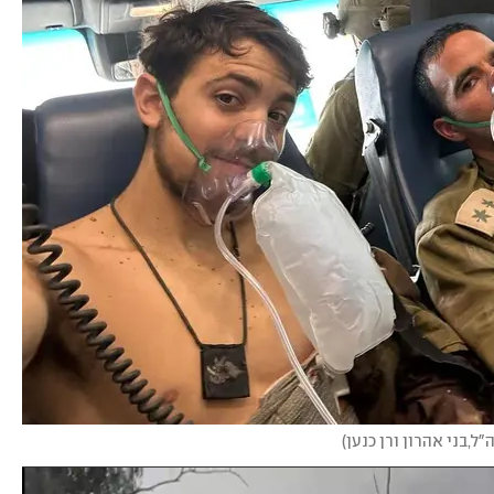
"ל,בני אהרון ורן כנען
)