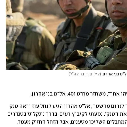
"מ בני אהרון
(
צילום: דובר צה"ל
)
 מח"ט 401, אל"מ בני אהרון. 
ללא בדל מודיעין, וכשמידע מחריד ממשיך לזרום מהשטח, אל"מ אהרון הגיע לנחל עוז וראה טנק 
על הכביש. "ביקשתי ממפקד הצוות - 'תן את הטנק'. נסעתי לקיבוץ רעים, בדרך נתקלתי בטנדרים 
של חמאס ופשוט דרסתי אותם. בתגובה המחבלים השליכו מטענים, אבל הזחל החזיק מעמד. 