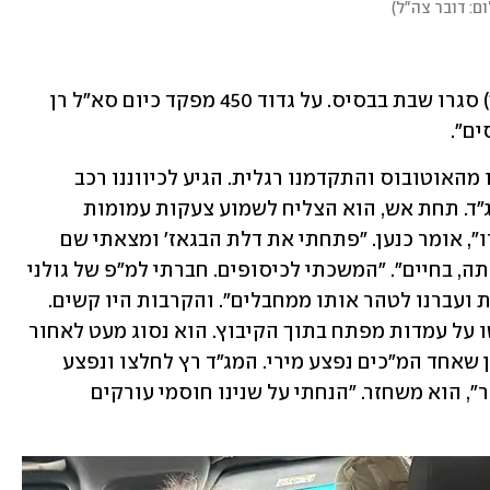
ם: דובר צה"ל
)
חניכי בית הספר למ"כים חי"ר (ביסל"ח 17) סגרו שבת בבסיס. על גדוד 450 מפקד כיום סא"ל רן 
ים".
בדרך זרמו הדיווחים. "נסענו לרעים. ירדנו מהאוטובוס והתקדמנו רגלית. הגיע לכיווננו רכב 
ישראלי. משהו בו לא היה תקין", נזכר המג"ד. תחת אש, הוא הצליח לשמוע צעקות עמומות 
מהבגאז'. "קלטתי שזה מחבל ויריתי לעברו", אומר כנען. "פתחתי את דלת הבגאז' ומצאתי שם 
תיירת צרפתייה שנחטפה מהמסיבה, כפותה, בחיים". "המשכתי לכיסופים. חברתי למ"פ של גולני 
ולסגן הרבש"צ, חילקנו את הקיבוץ לגזרות ועברנו לטהר אותו ממחבלים". והקרבות היו קשים. 
כנען איבד חיילים מהגדוד, המחבלים שלטו על עמדות מפתח בתוך הקיבוץ. הוא נסוג מעט לאחור 
כדי לתכנן מחדש את ההתקפה, ואז הבחין שאחד המ"כים נפצע מירי. המג"ד רץ לחלצו ונפצע 
בעצמו. "היו לי הכוחות לזחול איתו לאחור", הוא משחזר. "הנחתי על שנינו חוסמי עורקים 